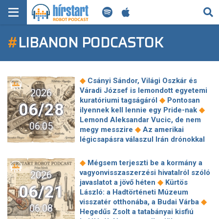
KERESÉS
#
LIBANON PODCASTOK
KEZDŐLAP
FRISS HÍREK
◆
Csányi Sándor, Világi Oszkár és
TECH HÍREK
Váradi József is lemondott egyetemi
2026
◆
kuratóriumi tagságáról
Pontosan
06/28
◆
ilyennek kell lennie egy Pride-nak
FILM-ZENE-SZÓRAKOZÁS
Lemond Aleksandar Vucic, de nem
06:05
◆
megy messzire
Az amerikai
PLAYLIST
légicsapásra válaszul Irán drónokkal
◆
támadta Bahreint
Csendes
forradalom a cégeknél: így dolgozik
MI AZ A ROBOT PODCAST?
◆
Mégsem terjeszti be a kormány a
◆
ma a Z és Y generáció
Budapesti
vagyonvisszaszerzési hivatalról szóló
2026
cukrászda nyerte az Év Fagylaltja díjat
◆
javaslatot a jövő héten
Kürtös
06/21
◆
Nagy Ervin: Nem akartam, hogy én
László: a Hadtörténeti Múzeum
legyek a Tiszának az Eperjes Károlya
◆
visszatér otthonába, a Budai Várba
06:08
◆
Két tiltakozó felvonulást is tartottak
Hegedűs Zsolt a tatabányai kisfiú
◆
a Pride-dal egy időben
70 fok fölötti