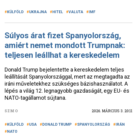
KÜLFÖLD
UKRAJNA
HITEL
VALUTA
IMF
Súlyos árat fizet Spanyolország,
amiért nemet mondott Trumpnak:
teljesen leállhat a kereskedelem
Donald Trump bejelentette a kereskedelem teljes
leállítását Spanyolországgal, mert az megtagadta az
iráni műveletekhez szükséges bázishasználatot. A
lépés a világ 12. legnagyobb gazdaságát, egy EU- és
NATO-tagállamot sújtana.
SZMO
2026. MÁRCIUS 3. 20:11
KÜLFÖLD
USA
DONALD TRUMP
SPANYOLORSZÁG
IRÁN
NATO