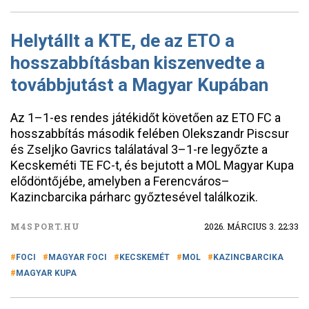
Helytállt a KTE, de az ETO a
hosszabbításban kiszenvedte a
továbbjutást a Magyar Kupában
Az 1–1-es rendes játékidőt követően az ETO FC a
hosszabbítás második felében Olekszandr Piscsur
és Zseljko Gavrics találatával 3–1-re legyőzte a
Kecskeméti TE FC-t, és bejutott a MOL Magyar Kupa
elődöntőjébe, amelyben a Ferencváros–
Kazincbarcika párharc győztesével találkozik.
M4SPORT.HU
2026. MÁRCIUS 3. 22:33
FOCI
MAGYAR FOCI
KECSKEMÉT
MOL
KAZINCBARCIKA
MAGYAR KUPA