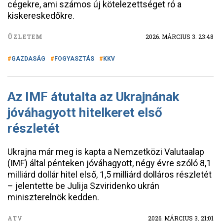
cégekre, ami számos új kötelezettséget ró a
kiskereskedőkre.
ÜZLETEM
2026. MÁRCIUS 3. 23:48
GAZDASÁG
FOGYASZTÁS
KKV
Az IMF átutalta az Ukrajnának
jóváhagyott hitelkeret első
részletét
Ukrajna már meg is kapta a Nemzetközi Valutaalap
(IMF) által pénteken jóváhagyott, négy évre szóló 8,1
milliárd dollár hitel első, 1,5 milliárd dolláros részletét
– jelentette be Julija Szviridenko ukrán
miniszterelnök kedden.
ATV
2026. MÁRCIUS 3. 21:01