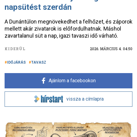
napsütést szerdán
A Dunántúlon megnövekedhet a felhőzet, és záporok
mellett akár zivatarok is előfordulhatnak. Máshol
zavartalanul süt a nap, igazi tavaszi idő várható.
KIDERÜL
2026. MÁRCIUS 4. 04:50
IDŐJÁRÁS
TAVASZ
Ajánlom a facebookon
vissza a címlapra