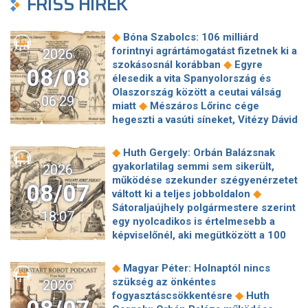
FRISS HÍREK
◆
Bóna Szabolcs: 106 milliárd
forintnyi agrártámogatást fizetnek ki a
2026
◆
szokásosnál korábban
Egyre
08/08
élesedik a vita Spanyolország és
Olaszország között a ceutai válság
06:29
◆
miatt
Mészáros Lőrinc cége
hegeszti a vasúti síneket, Vitézy Dávid
◆
elmagyarázta, miért
Jogi lépéseket
tesz a Bosnyák téri irodakomplexum
◆
Huth Gergely: Orbán Balázsnak
beruházója, ha az állam felmondja a
gyakorlatilag semmi sem sikerült,
2026
◆
szerződésüket
Megérkezett
működése szekunder szégyenérzetet
08/07
Magyar Péter bejelentése: így költik
◆
váltott ki a teljes jobboldalon
el a 6 ezer milliárd forintnyi uniós
Sátoraljaújhely polgármestere szerint
18:07
◆
pénzt
Megbénult az ivóvíztárolók
egy nyolcadikos is értelmesebb a
töltése Ózdon – de máshol is komoly
képviselőnél, aki megütközött a 100
◆
nehézségek adódtak
Sűrített
◆
milliós parkolón
Az amerikai
járatokkal készül a MÁV a Szigetre,
hírszerzés szerint Putyin pár éven
◆
Magyar Péter: Holnaptól nincs
◆
éjszaka is könnyebb lesz hazajutni
belül megtámadhat egy NATO-
szükség az önkéntes
2026
Megszólal Filep Dávid, Magyar Péter
◆
tagállamot
Vitézy Dávid
◆
fogyasztáscsökkentésre
Huth
feljelentője: "Ez valóban büntetőügy!"
elmagyarázta, miért Mészárosék