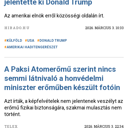
jelentette ki Donald Trump
Az amerikai elnök erről közösségi oldalán írt.
HIRADO.HU
2026. MÁRCIUS 3. 10:33
KÜLFÖLD
USA
DONALD TRUMP
AMERIKAI HADITENGERÉSZET
A Paksi Atomerőmű szerint nincs
semmi látnivaló a honvédelmi
miniszter erőműben készült fotóin
Azt írták, a képfelvételek nem jelentenek veszélyt az
erőmű fizikai biztonságára, szakmai mulasztás nem
történt.
TELEX
2026. MÁRCIUS 3. 22:34