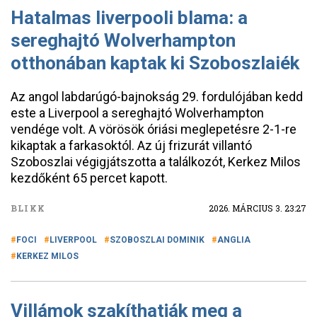
Hatalmas liverpooli blama: a
sereghajtó Wolverhampton
otthonában kaptak ki Szoboszlaiék
Az angol labdarúgó-bajnokság 29. fordulójában kedd
este a Liverpool a sereghajtó Wolverhampton
vendége volt. A vörösök óriási meglepetésre 2-1-re
kikaptak a farkasoktól. Az új frizurát villantó
Szoboszlai végigjátszotta a találkozót, Kerkez Milos
kezdőként 65 percet kapott.
BLIKK
2026. MÁRCIUS 3. 23:27
FOCI
LIVERPOOL
SZOBOSZLAI DOMINIK
ANGLIA
KERKEZ MILOS
Villámok szakíthatják meg a