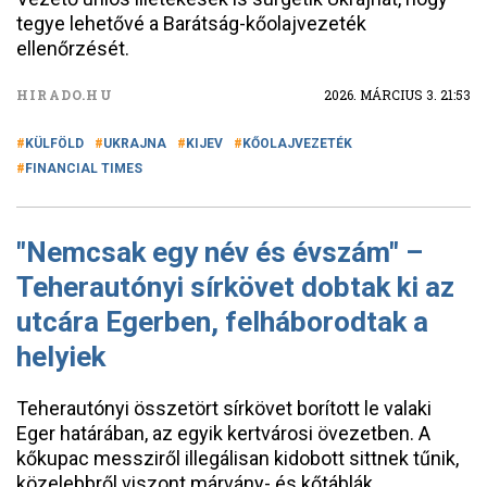
tegye lehetővé a Barátság-kőolajvezeték
ellenőrzését.
HIRADO.HU
2026. MÁRCIUS 3. 21:53
KÜLFÖLD
UKRAJNA
KIJEV
KŐOLAJVEZETÉK
FINANCIAL TIMES
"Nemcsak egy név és évszám" –
Teherautónyi sírkövet dobtak ki az
utcára Egerben, felháborodtak a
helyiek
Teherautónyi összetört sírkövet borított le valaki
Eger határában, az egyik kertvárosi övezetben. A
kőkupac messziről illegálisan kidobott sittnek tűnik,
közelebbről viszont márvány- és kőtáblák