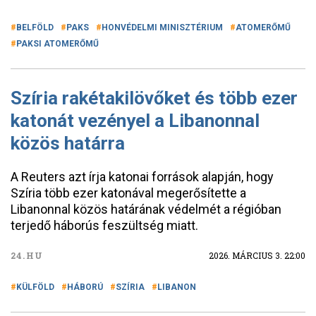
BELFÖLD
PAKS
HONVÉDELMI MINISZTÉRIUM
ATOMERŐMŰ
PAKSI ATOMERŐMŰ
Szíria rakétakilövőket és több ezer
katonát vezényel a Libanonnal
közös határra
A Reuters azt írja katonai források alapján, hogy
Szíria több ezer katonával megerősítette a
Libanonnal közös határának védelmét a régióban
terjedő háborús feszültség miatt.
24.HU
2026. MÁRCIUS 3. 22:00
KÜLFÖLD
HÁBORÚ
SZÍRIA
LIBANON