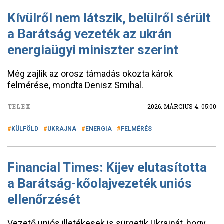
Kívülről nem látszik, belülről sérült
a Barátság vezeték az ukrán
energiaügyi miniszter szerint
Még zajlik az orosz támadás okozta károk
felmérése, mondta Denisz Smihal.
TELEX
2026. MÁRCIUS 4. 05:00
KÜLFÖLD
UKRAJNA
ENERGIA
FELMÉRÉS
Financial Times: Kijev elutasította
a Barátság-kőolajvezeték uniós
ellenőrzését
Vezető uniós illetékesek is sürgetik Ukrajnát, hogy