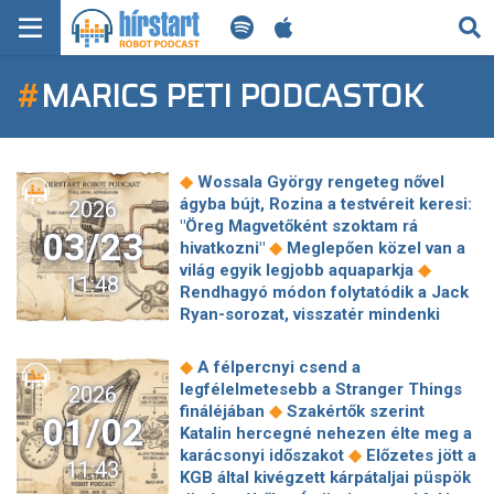
KERESÉS
#
MARICS PETI PODCASTOK
KEZDŐLAP
FRISS HÍREK
◆
Wossala György rengeteg nővel
TECH HÍREK
ágyba bújt, Rozina a testvéreit keresi:
2026
"Öreg Magvetőként szoktam rá
03/23
◆
hivatkozni"
Meglepően közel van a
FILM-ZENE-SZÓRAKOZÁS
◆
világ egyik legjobb aquaparkja
11:48
Rendhagyó módon folytatódik a Jack
PLAYLIST
Ryan-sorozat, visszatér mindenki
◆
kedvenc CIA-ügynöke
5+1 kiváló
film és sorozat az elmúlt 5 évből, amit
MI AZ A ROBOT PODCAST?
◆
A félpercnyi csend a
◆
Budapesten forgattak
Turbékolnak
legfélelmetesebb a Stranger Things
2026
a szerelmesek: A Séfek séfe
◆
fináléjában
Szakértők szerint
01/02
nyertese gyönyörű menyasszonyával
Katalin hercegné nehezen élte meg a
◆
posztolt
Reese Witherspoon 50
◆
karácsonyi időszakot
Előzetes jött a
11:43
◆
éves lett
Szabados Ági megszólalt
KGB által kivégzett kárpátaljai püspök
◆
a megcsalásról
"Ez eddig tartott,