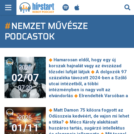
KERESÉS
#
NEMZET MŰVÉSZE
KEZDŐLAP
PODCASTOK
FRISS HÍREK
TECH HÍREK
◆
Hamarosan eldől, hogy egy új
korszak hajnalát vagy az évszázad
2026
FILM-ZENE-SZÓRAKOZÁS
◆
tőzsdei lufiját látjuk
A dolgozók 97
02/07
százaléka távozott 2024-ben a Szőlő
PLAYLIST
utcai intézetből, a többi
07:29
intézményben is nagy volt az
◆
elvándorlás
Elrendelték Varsóban a
MI AZ A ROBOT PODCAST?
magyar menedékjogot kapott volt
◆
lengyel miniszter letartóztatását
◆
Matt Damon 75 kilósra fogyott az
Béremelés jön, felvétel alig: furcsa év
Odüsszeia kedvéért, de vajon mi lehet
2026
◆
elé néznek a cégek
Főkonzulátust
◆
a titka?
Mécs Károly alakításait
01/11
nyitott Grönlandon Franciaország és
huszáros tartás, sugárzó intellektus
◆
Kanada
Római kori romokra
◆