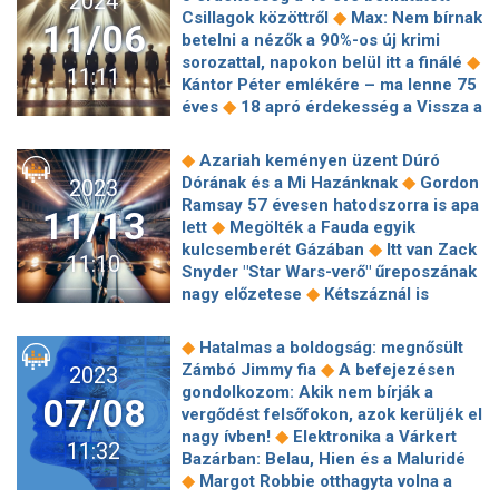
2024
emberekben"
Még csak nagykorú,
◆
új könyvébe!
Sanyi
◆
Csillagok közöttről
Max: Nem bírnak
de már túl van halálon, újrakezdésen
11/06
felnövéstörténete mindannyiunk
betelni a nézők a 90%-os új krimi
a papucsos hangyák zenekara
◆
számára megkerülhetetlen lecke
◆
sorozattal, napokon belül itt a finálé
11:11
Macskajaj – Milliók imádják és utálják
Kántor Péter emlékére – ma lenne 75
Emír Kusturicát: tudja, hány éves már
◆
éves
18 apró érdekesség a Vissza a
◆
a legendás balkáni rendező?
Az X-
jövőbe-trilógiából, amiről talán még
faktor egy év kényszerpihenő után
◆
nem is hallottál
A magyar nyelvet
◆
Azariah keményen üzent Dúró
visszatért, de minek? – Megnéztük a
nem kell megmenteni, köszöni
◆
Dórának és a Mi Hazánknak
Gordon
2023
◆
"tehetségkutató" új évadát
Már a
szépen, jól van – Nádasdy Ádám új
Ramsay 57 évesen hatodszorra is apa
premier előtt bejelentették, készül A
11/13
◆
könyvéről
Mintha csak nekünk
◆
lett
Megölték a Fauda egyik
◆
sakál napja második évada
Nagy
◆
zongorázna
Egymilliárd forintért
◆
kulcsemberét Gázában
Itt van Zack
Gábor élete 10 képen: Bob herceg
11:10
bárki megvásárolhatja Batman
Snyder "Star Wars-verő" űreposzának
minden lány vágyálma volt
◆
legendás autóját
Hollandia
◆
nagy előzetese
Kétszáznál is
aranykora, egy mérgezés és rengeteg
többször ment le eddig a Men in
sütemény – Olvass bele Mörk
Black és a Bűnvadászok a magyar
◆
Hatalmas a boldogság: megnősült
◆
Leonóra könyvébe!
Fél évvel
◆
csatornákon
Goda Gábor
◆
Zámbó Jimmy fia
A befejezésen
2023
elhalasztották Michael Jackson
megmutatja, hogyan tai chi-zik
gondolkozom: Akik nem bírják a
◆
életrajzi filmjének megjelenését
07/08
◆
Herakleitosz az esőben
Pattanásig
vergődést felsőfokon, azok kerüljék el
Young G Béci: "Nagyon szeretnénk
feszült thrillerrel tért vissza David
◆
nagy ívben!
Elektronika a Várkert
egy kisfiút"
11:32
Fincher, a végéről mégis lehagyta a
Bazárban: Belau, Hien és a Maluridé
◆
katarzist – Kritikánk A gyilkosról
◆
Margot Robbie otthagyta volna a
Vastag Csaba kereskedelmitévé-