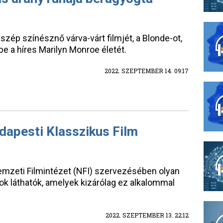
zép színésznő várva-várt filmjét, a Blonde-ot,
 a híres Marilyn Monroe életét.
2022. SZEPTEMBER 14. 09:17
dapesti Klasszikus Film
Nemzeti Filmintézet (NFI) szervezésében olyan
ágok láthatók, amelyek kizárólag ez alkalommal
2022. SZEPTEMBER 13. 22:12