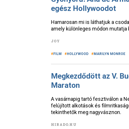
egész Hollywoodot
Hamarosan mi is láthatjuk a csodas
amely különleges módon mutatja be
JOY
FILM
HOLLYWOOD
MARILYN MONROE
Megkezdődött az V. Bu
Maraton
A vasárnapig tartó fesztiválon a 
felújított alkotások és filmritkas
tekinthetők meg nagyvásznon.
HIRADO.HU