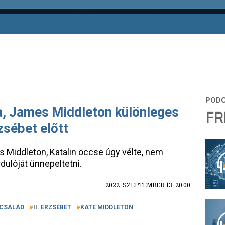
a, James Middleton különleges
FR
zsébet előtt
Middleton, Katalin öccse úgy vélte, nem
dulóját ünnepeltetni.
2022. SZEPTEMBER 13. 20:00
I CSALÁD
II. ERZSÉBET
KATE MIDDLETON