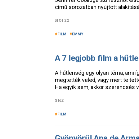
című sorozatban nyújtott alakításá
NOIZZ
FILM
EMMY
A 7 legjobb film a hűtl
A hűtlenség egy olyan téma, ami íg
megtették veled, vagy mert te tett
Ha egyik sem, akkor szerencsés v
SHE
FILM
Gyönyörű! Ana de Arma