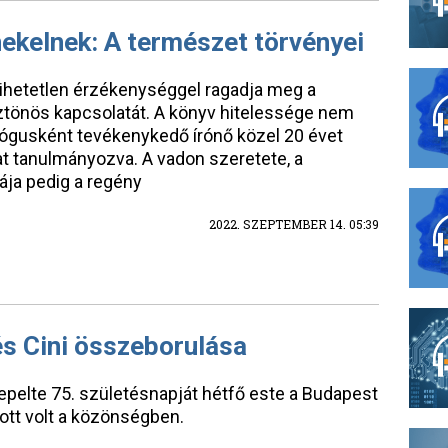
nekelnek: A természet törvényei
hihetetlen érzékenységgel ragadja meg a
ztönös kapcsolatát. A könyv hitelessége nem
ológusként tevékenykedő írónő közel 20 évet
okat tanulmányozva. A vadon szeretete, a
ja pedig a regény
2022. SZEPTEMBER 14. 05:39
és Cini összeborulása
epelte 75. születésnapját hétfő este a Budapest
ott volt a közönségben.