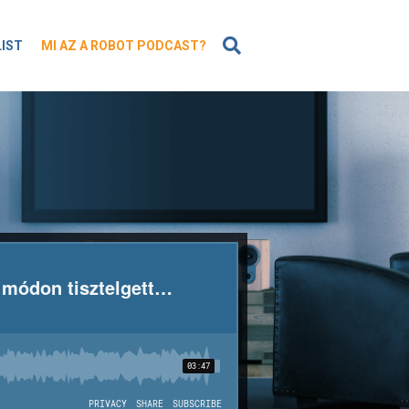
KERESÉS
LIST
MI AZ A ROBOT PODCAST?