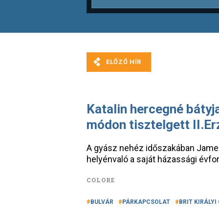
Katalin hercegné bátyj
módon tisztelgett II.Er
A gyász nehéz időszakában James 
helyénvaló a saját házassági évfor
COLORE
BULVÁR
PÁRKAPCSOLAT
BRIT KIRÁLY