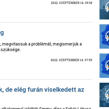
2022. SZEPTEMBER 14. 09:38
ég
, megvitassuk a problémát, megismerjük a
an szüksége.
2022. SZEPTEMBER 14. 07:59
k, de elég furán viselkedett az
 alkalommal jelölték Emmy-díjra a Fehér Lótusz