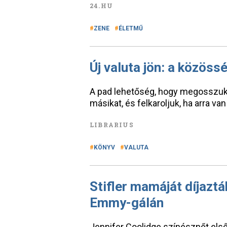
24.HU
ZENE
ÉLETMŰ
Új valuta jön: a közöss
A pad lehetőség, hogy megosszuk
másikat, és felkaroljuk, ha arra v
LIBRARIUS
KÖNYV
VALUTA
Stifler mamáját díjaztá
Emmy-gálán
Jennifer Coolidge színésznőt első