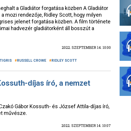
halt a Gladiátor forgatása közben A Gladiátor
l a mozi rendezője, Ridley Scott, hogy milyen
rises jelenet forgatása közben. A film története
római hadvezér gladiátorként áll bosszút a
2022. SZEPTEMBER 14. 10:00
TIGRIS
RUSSELL CROWE
RIDLEY SCOTT
ossuth-díjas író, a nemzet
akó Gábor Kossuth- és József Attila-díjas író,
et művésze.
2022. SZEPTEMBER 14. 10:07