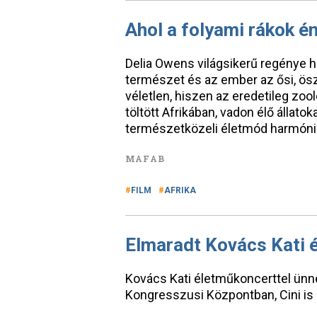
Ahol a folyami rákok é
Delia Owens világsikerű regénye 
természet és az ember az ősi, ös
véletlen, hiszen az eredetileg zo
töltött Afrikában, vadon élő állat
természetközeli életmód harmóniá
MAFAB
FILM
AFRIKA
Elmaradt Kovács Kati 
Kovács Kati életműkoncerttel ünn
Kongresszusi Központban, Cini is 