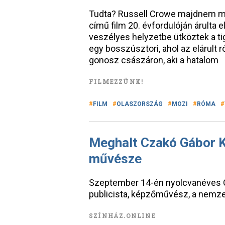
Tudta? Russell Crowe majdnem meg
című film 20. évfordulóján árulta e
veszélyes helyzetbe ütköztek a tig
egy bosszúsztori, ahol az elárult 
gonosz császáron, aki a hatalom
FILMEZZÜNK!
FILM
OLASZORSZÁG
MOZI
RÓMA
Meghalt Czakó Gábor K
művésze
Szeptember 14-én nyolcvanéves Cz
publicista, képzőművész, a nemz
SZÍNHÁZ.ONLINE