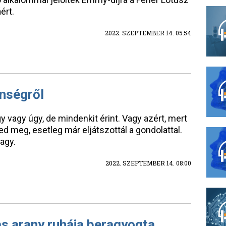
ért.
2022. SZEPTEMBER 14. 05:54
enségről
y vagy úgy, de mindenkit érint. Vagy azért, mert
ed meg, esetleg már eljátszottál a gondolattal.
agy.
2022. SZEPTEMBER 14. 08:00
s arany ruhája beragyogta