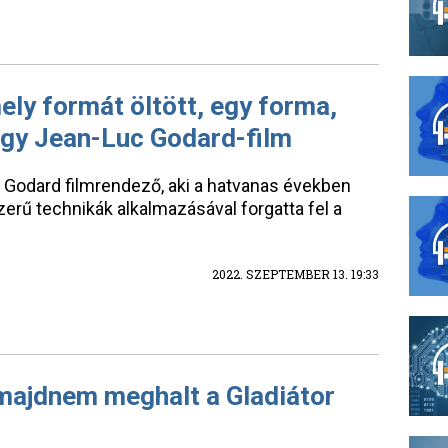
ely formát öltött, egy forma,
égy Jean-Luc Godard-film
 Godard filmrendező, aki a hatvanas években
erű technikák alkalmazásával forgatta fel a
2022. SZEPTEMBER 13. 19:33
majdnem meghalt a Gladiátor