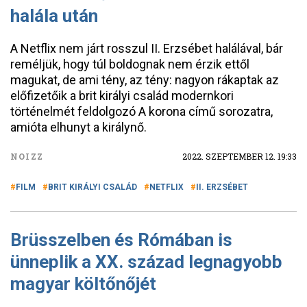
halála után
A Netflix nem járt rosszul II. Erzsébet halálával, bár
reméljük, hogy túl boldognak nem érzik ettől
magukat, de ami tény, az tény: nagyon rákaptak az
előfizetőik a brit királyi család modernkori
történelmét feldolgozó A korona című sorozatra,
amióta elhunyt a királynő.
NOIZZ
2022. SZEPTEMBER 12. 19:33
FILM
BRIT KIRÁLYI CSALÁD
NETFLIX
II. ERZSÉBET
Brüsszelben és Rómában is
ünneplik a XX. század legnagyobb
magyar költőnőjét