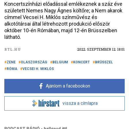
Koncertszínházi előadással emlékeznek a száz éve
született Nemes Nagy Ágnes költőre; a Nem akarok
címmel Vecsei H. Miklós színművész és
alkotótársai által létrehozott produkció először
október 10-én Rómában, majd 12-én Brüsszelben
látható.
RTL.HU
2022. SZEPTEMBER 12. 18:01
ZENE
OLASZORSZÁG
BELGIUM
KONCERT
BRÜSSZEL
RÓMA
VECSEI H. MIKLÓS
Ajánlom a facebookon
vissza a címlapra