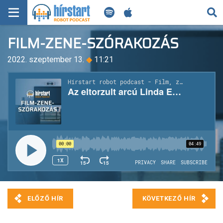
KERESÉS
FILM-ZENE-SZÓRAKOZÁS
KEZDŐLAP
2022. szeptember 13.
◆
11:21
FRISS HÍREK
TECH HÍREK
FILM-ZENE-SZÓRAKOZÁS
PLAYLIST
MI AZ A ROBOT PODCAST?