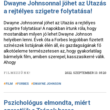
Dwayne Johnsonnal jöhet az Utazás
a rejtélyes szigetre folytatása!
Dwayne Johnsonnal jöhet az Utazás a rejtélyes
szigetre folytatása! A napokban írtunk róla, hogy
mostanában milyen jó lehet Dwayne Johnson
helyében lenni. Évek óta a Forbes legjobban fizetett
színészek listájának élén áll, és gazdagságának fő
alkotóeleme természetesen az, hogy gyakorlatilag
bármelyik film, amiben szerepel, kasszasikerré válik.
Ahogy
FILMEZZÜNK!
2022. SZEPTEMBER 13. 05:20
FILM
FORBES
DWAYNE JOHNSON
Pszichológus elmondta, miért