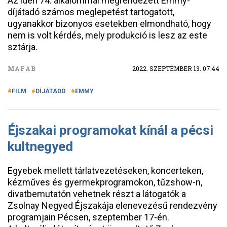
Az idén 74. alkalommal megrendezett Emmy-
díjátadó számos meglepetést tartogatott,
ugyanakkor bizonyos esetekben elmondható, hogy
nem is volt kérdés, mely produkció is lesz az este
sztárja.
MAFAB
2022. SZEPTEMBER 13. 07:44
FILM
DÍJÁTADÓ
EMMY
Éjszakai programokat kínál a pécsi
kultnegyed
Egyebek mellett tárlatvezetéseken, koncerteken,
kézműves és gyermekprogramokon, tűzshow-n,
divatbemutatón vehetnek részt a látogatók a
Zsolnay Negyed Éjszakája elenevezésű rendezvény
programjain Pécsen, szeptember 17-én.