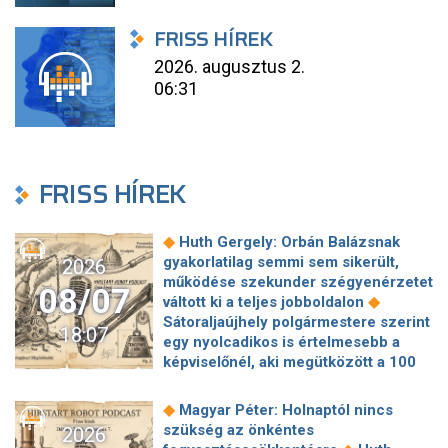
FRISS HÍREK
2026. augusztus 2.
06:31
FRISS HÍREK
◆
Huth Gergely: Orbán Balázsnak
gyakorlatilag semmi sem sikerült,
2026
működése szekunder szégyenérzetet
08/07
◆
váltott ki a teljes jobboldalon
Sátoraljaújhely polgármestere szerint
18:07
egy nyolcadikos is értelmesebb a
képviselőnél, aki megütközött a 100
◆
milliós parkolón
Az amerikai
hírszerzés szerint Putyin pár éven
◆
Magyar Péter: Holnaptól nincs
belül megtámadhat egy NATO-
szükség az önkéntes
2026
◆
tagállamot
Vitézy Dávid