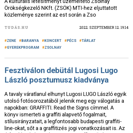
A kulturális létesítményt üzemeltető Zsolnay
Örökségkezelő NKft. (ZSÖK) MTI-hez eljuttatott
közleménye szerint az est során a Zso
TUDÁS.HU
2022. SZEPTEMBER 12. 19:14
ZENE
BARANYA
KONCERT
PÉCS
TÁRLAT
GYEREKPROGRAM
ZSOLNAY
Fesztiválon debütál Lugosi Lugo
László posztumusz kiadványa
A tavaly váratlanul elhunyt Lugosi LUGO László egyik
utolsó fotósorozatából jelenik meg egy válogatás a
napokban: GRAFFITI. Read the Signs címmel. A
könyv ismerteti a graffiti alapvető fogalmait,
stílusirányzatait, a legfontosabb budapesti graffiti-
line-okat, sőt a a graffitizés jogi vonatkozásait is. Az