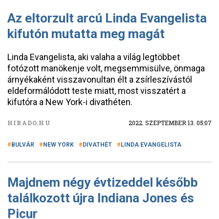
Az eltorzult arcú Linda Evangelista
kifutón mutatta meg magát
Linda Evangelista, aki valaha a világ legtöbbet
fotózott manökenje volt, megsemmisülve, önmaga
árnyékaként visszavonultan élt a zsírleszívástól
eldeformálódott teste miatt, most visszatért a
kifutóra a New York-i divathéten.
HIRADO.HU
2022. SZEPTEMBER 13. 05:07
BULVÁR
NEW YORK
DIVATHÉT
LINDA EVANGELISTA
Majdnem négy évtizeddel később
találkozott újra Indiana Jones és
Picur