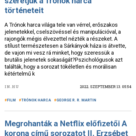
szeretjük a Trónok harca
történeteit​
A Trónok harca világa tele van vérrel, erőszakos
jelenetekkel, cselszövéssel és manipulációval, a
rajongók mégis élvezettel nézték a részeket. A
stílust természetesen a Sárkányok háza is átvette,
de vajon mi vesz rá minket, hogy szeressük a
brutális jelenetek sokaságát?Pszichológusok azt
találták, hogy a sorozat tökéletlen és morálisan
kétértelmű k
IN.HU
2022. SZEPTEMBER 13. 05:54
FILM
TRÓNOK HARCA
GEORGE R. R. MARTIN
Megrohanták a Netflix előfizetői A
korona című sorozatot II. Erzsébet