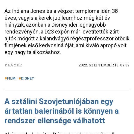
Az Indiana Jones és a végzet temploma idén 38
éves, vagyis a kerek jubileumhoz még két év
hiányzik, azonban a Disney idei legnagyobb
rendezvényén, a D23 expón már levetítették zárt
ajtók mögött a kalandvágyó régészprofesszor ötödik
filmjének első kedvcsinálóját, ami kiváló apropó volt
egy nagy találkozáshoz.
PLAYER
2022. SZEPTEMBER 13. 07:39
FILM
DISNEY
A sztálini Szovjetuniójában egy
ártatlan balerinából is könnyen a
rendszer ellensége válhatott