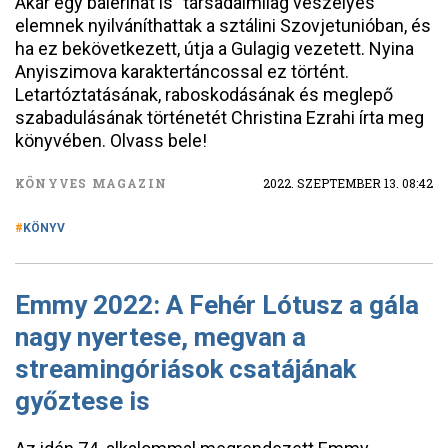
Akár egy balerinát is "társadalmilag veszélyes"
elemnek nyilváníthattak a sztálini Szovjetunióban, és
ha ez bekövetkezett, útja a Gulagig vezetett. Nyina
Anyiszimova karaktertáncossal ez történt.
Letartóztatásának, raboskodásának és meglepő
szabadulásának történetét Christina Ezrahi írta meg
könyvében. Olvass bele!
KÖNYVES MAGAZIN
2022. SZEPTEMBER 13. 08:42
KÖNYV
Emmy 2022: A Fehér Lótusz a gála
nagy nyertese, megvan a
streamingóriások csatájának
győztese is