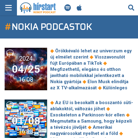
KERESÉS
#
NOKIA PODCASTOK
KEZDŐLAP
FRISS HÍREK
◆
Örökkévaló lehet az univerzum egy
TECH HÍREK
◆
új elmélet szerint
Visszavonulót
2024
◆
fújt Európában a TikTok
04/25
Megfizethető, elegáns és otthon
FILM-ZENE-SZÓRAKOZÁS
javítható mobilokkal jelentkezett a
16:08
◆
Nokia gyártója
Elon Musk elindítja
PLAYLIST
◆
az X TV-alkalmazását
Különleges
◆
holdkelte lesz pénteken
Úgy tűnik,
hogy nem túl izmos a Mate 70 Kirin
MI AZ A ROBOT PODCAST?
◆
Az EU is besokallt a bosszantó süti-
◆
9010 chipje
Furcsa mellékhatást
◆
ablakoktól, változás jöhet
2024
◆
okozhat a kemoterápia
Jelentős
◆
Exoskeleton a Parkinson-kór ellen
01/08
áttörés a fúziós energiatermelésben:
Megmutatta a Samsung, hogy képzeli
sikerült biztonságosan megnövelni a
◆
a tévézés jövőjét
Amerikai
16:13
◆
plazmasűrűséget
Hivatalosan is
◆
nagyvárosokat nyelhet el a föld
betiltják a TikTokot az Egyesült