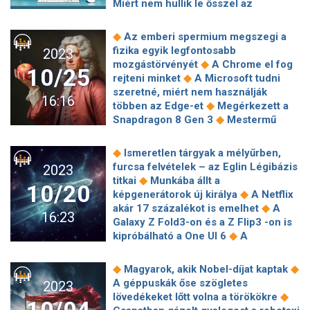
Miért nem hullik le ősszel az
◆
Államokban
Nem adja technológiai
◆
örökzöldek levele?
Együtt fog
◆
elsőségét a TSMC
Sikeres
◆
dolgozni a Honor a Nokia-val
◆
Az emberi spermium megszegi a
műtéteket végeztek a mesterséges
Ekkora kártérítést ad a Vodafone az
fizika egyik legfontosabb
2023
◆
intelligencia vezérelte robottal
◆
ügyfeleknek
Elon Musknak gondjai
◆
mozgástörvényét
A Chrome el fog
Lángszóróval felszerelt LiDar-os
10/25
vannak a kábóval a cégei vezetői
◆
rejteni minket
A Microsoft tudni
◆
robotkutya
Napelemek:
◆
szerint, ő is reagált a vádakra
A
szeretné, miért nem használják
egyszerűsödött az energiatárolás egy
16:16
Billingo felmérte, mire használják a
◆
többen az Edge-et
Megérkezett a
új fejlesztéssel
◆
cégek az MI-t
Kompakt
◆
Snapdragon 8 Gen 3
Mestermű
extragalaktikus rádióforrások után
minden tekintetben az új Xiaomi 13T
◆
kutatunk a Jupiter körül
Nagydarab,
◆
és 13T Pro
″Tudom, mit rendelsz
◆
Ismeretlen tárgyak a mélyűrben,
de csendes gyilkossal erősít Amerika
jövő héten!″ - a Dodo már ma látja,
furcsa felvételek – az Eglin Légibázis
2023
◆
- Kína is aggódhat
Magyar tárggyal
hogy jövő héten mit, mikor és milyen
◆
titkai
Munkába állt a
◆
indult a Holdra az amerikai rakéta
10/20
mennyiségben fognak rendelni a
◆
képgenerátorok új királya
A Netflix
Célba ért a hindu napisten, a
◆
vásárlók
Komoly adatszivárgási
◆
akár 17 százalékot is emelhet
A
világűrben lebeg, hogy vizsgálhassa a
16:23
◆
ügybe keveredett az ír rendőrség
Galaxy Z Fold3-on és a Z Flip3 -on is
Napot
Örülhetünk, még fehérebb lesz a hó a
◆
kipróbálható a One UI 6
A
◆
jövőben
Tedd tönkre a szervizeket,
gyerekeket is érintheti a
◆
javítsd otthon a telefonod!
Először
személyazonosság-lopás: mit
◆
◆
Magyarok, akik Nobel-díjat kaptak
vetette be csúcstechnológiás
tehetünk a legkisebbek adatainak
A géppuskák őse szögletes
2023
fegyverét Izrael, videó is készült róla
◆
védelme érdekében?
Megvan a
◆
lövedékeket lőtt volna a törökökre
◆
◆
Kulcs az okosotthonodhoz
◆
Pixel 8 Pro első hibája
Két-