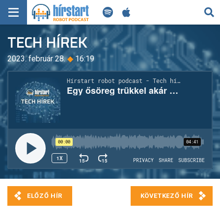
KERESÉS
TECH HÍREK
KEZDŐLAP
2023. február 28.
◆
16:19
FRISS HÍREK
TECH HÍREK
FILM-ZENE-SZÓRAKOZÁS
PLAYLIST
MI AZ A ROBOT PODCAST?