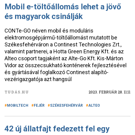
Mobil e-töltőállomás lehet a jövő
és magyarok csinálják
CONTe-GO néven mobil és moduláris
elektromosgépjármű-töltőállomást mutatott be
Székesfehérváron a Continest Technologies Zrt.,
valamint partnerei, a Hotta Green Energy Kft. és az
Alteo csoport tagjaként az Alte-Go Kft. Kis-Márton
Vidor az összecsukható konténerek fejlesztésével
és gyártásával foglalkozó Continest alapító-
vezérigazgatója azt hangsúl
TUDÁS.HU
2023. FEBRUÁR 28. 11:11
MOBILTECH
FEJÉR
SZÉKESFEHÉRVÁR
ALTEO
42 új állatfajt fedezett fel egy