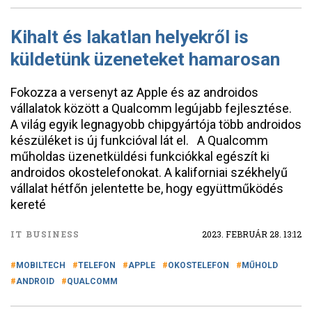
Kihalt és lakatlan helyekről is
küldetünk üzeneteket hamarosan
Fokozza a versenyt az Apple és az androidos
vállalatok között a Qualcomm legújabb fejlesztése.
A világ egyik legnagyobb chipgyártója több androidos
készüléket is új funkcióval lát el. A Qualcomm
műholdas üzenetküldési funkciókkal egészít ki
androidos okostelefonokat. A kaliforniai székhelyű
vállalat hétfőn jelentette be, hogy együttműködés
kereté
IT BUSINESS
2023. FEBRUÁR 28. 13:12
MOBILTECH
TELEFON
APPLE
OKOSTELEFON
MŰHOLD
ANDROID
QUALCOMM