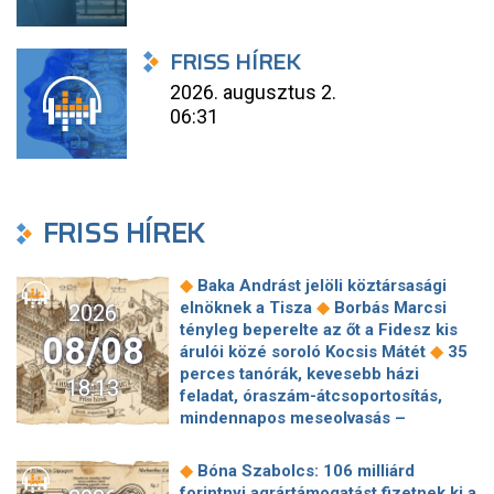
FRISS HÍREK
2026. augusztus 2.
06:31
FRISS HÍREK
◆
Baka Andrást jelöli köztársasági
◆
elnöknek a Tisza
Borbás Marcsi
2026
tényleg beperelte az őt a Fidesz kis
08/08
◆
árulói közé soroló Kocsis Mátét
35
perces tanórák, kevesebb házi
18:13
feladat, óraszám-átcsoportosítás,
mindennapos meseolvasás –
elkészült a minisztérium alsó
◆
tagozatos javaslatcsomagja
◆
Bóna Szabolcs: 106 milliárd
Lemond és az egyetemről is távozik
forintnyi agrártámogatást fizetnek ki a