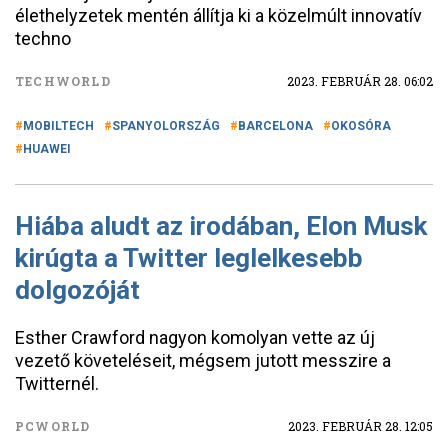
élethelyzetek mentén állítja ki a közelmúlt innovatív
techno
TECHWORLD
2023. FEBRUÁR 28. 06:02
MOBILTECH
SPANYOLORSZÁG
BARCELONA
OKOSÓRA
HUAWEI
Hiába aludt az irodában, Elon Musk
kirúgta a Twitter leglelkesebb
dolgozóját
Esther Crawford nagyon komolyan vette az új
vezető követeléseit, mégsem jutott messzire a
Twitternél.
PCWORLD
2023. FEBRUÁR 28. 12:05