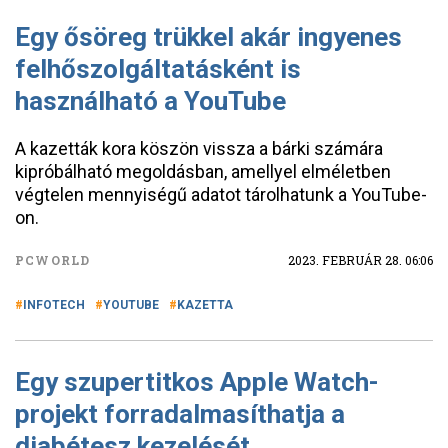
Egy ősöreg trükkel akár ingyenes
felhőszolgáltatásként is
használható a YouTube
A kazetták kora köszön vissza a bárki számára
kipróbálható megoldásban, amellyel elméletben
végtelen mennyiségű adatot tárolhatunk a YouTube-
on.
PCWORLD
2023. FEBRUÁR 28. 06:06
INFOTECH
YOUTUBE
KAZETTA
Egy szupertitkos Apple Watch-
projekt forradalmasíthatja a
diabétesz kezelését