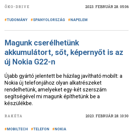
ÖKO-DRIVE
2023. FEBRUÁR 28. 05:06
TUDOMÁNY
SPANYOLORSZÁG
NAPELEM
Magunk cserélhetünk
akkumulátort, sőt, képernyőt is az
új Nokia G22-n
Újabb gyártó jelentett be házilag javítható mobilt: a
Nokia új telefonjához olyan alkatrészeket
rendelhetünk, amelyeket egy-két szerszám
segítségével mi magunk építhetünk be a
készülékbe.
RAKÉTA
2023. FEBRUÁR 28. 10:30
MOBILTECH
TELEFON
NOKIA