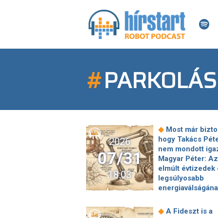
#
PARKOLÁS
◆
Most már bizto
hogy Takács Pét
2026
nem mondott iga
07/31
Magyar Péter: Az
elmúlt évtizedek 
18:03
legsúlyosabb
energiaválságán
elején vagyunk, 
kezdődik a
◆
A Fideszt is a
legkritikusabb id