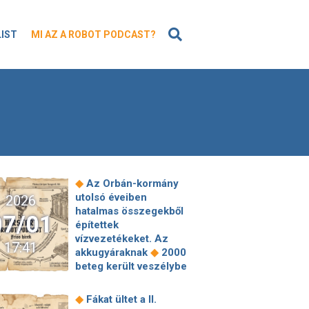
KERESÉS
LIST
MI AZ A ROBOT PODCAST?
◆
Az Orbán-kormány
utolsó éveiben
2026
hatalmas összegekből
07/01
építettek
vízvezetékeket. Az
17:41
◆
akkugyáraknak
2000
beteg került veszélybe
egy “bírói műhiba”
miatt – felszámolás
◆
Fákat ültet a II.
indult Kóka János