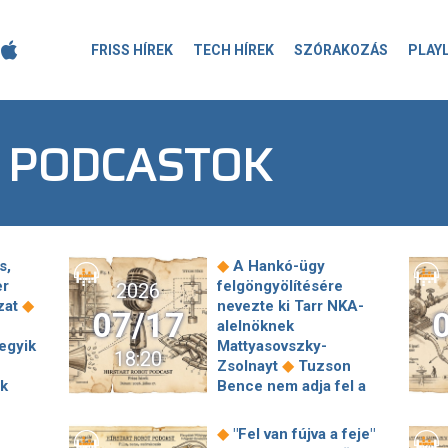
FRISS HÍREK
TECH HÍREK
SZÓRAKOZÁS
PLAY
 PODCASTOK
◆
s,
A Hankó-ügy
er
felgöngyölítésére
2026
◆
zat
nevezte ki Tarr NKA-
07/17
alelnöknek
egyik
Mattyasovszky-
18:20
◆
Zsolnayt
Tuzson
ak
Bence nem adja fel a
◆
hétfőn
harcot
Rogán
kihátrált a Káncz
◆
"Fel van fújva a feje"
őszak
Csaba elleni