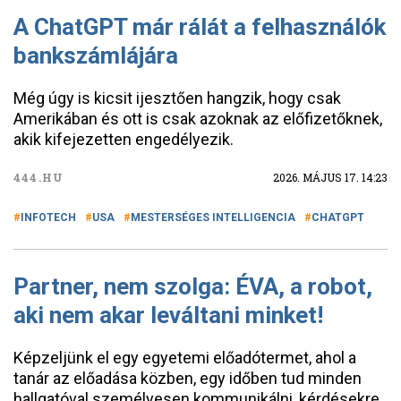
A ChatGPT már rálát a felhasználók
bankszámlájára
Még úgy is kicsit ijesztően hangzik, hogy csak
Amerikában és ott is csak azoknak az előfizetőknek,
akik kifejezetten engedélyezik.
444.HU
2026. MÁJUS 17. 14:23
INFOTECH
USA
MESTERSÉGES INTELLIGENCIA
CHATGPT
Partner, nem szolga: ÉVA, a robot,
aki nem akar leváltani minket!
Képzeljünk el egy egyetemi előadótermet, ahol a
tanár az előadása közben, egy időben tud minden
hallgatóval személyesen kommunikálni, kérdésekre