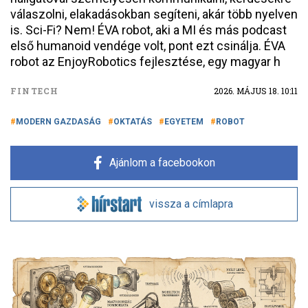
válaszolni, elakadásokban segíteni, akár több nyelven
is. Sci-Fi? Nem! ÉVA robot, aki a MI és más podcast
első humanoid vendége volt, pont ezt csinálja. ÉVA
robot az EnjoyRobotics fejlesztése, egy magyar h
FINTECH
2026. MÁJUS 18. 10:11
MODERN GAZDASÁG
OKTATÁS
EGYETEM
ROBOT
Ajánlom a facebookon
vissza a címlapra