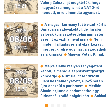
Valerij Zaluzsnijt megkérték, hogy
18:21
magyarázza meg, amit a NATO-ról
mondott, erre elmondta ugyanazt,
◆
csak még erősebben
800 millióért
kötött szerződéseket a HM cége a
◆
A magyar kormány több vizet kért a
Lounge Eventtel, a miniszter
Dunában a szlovákoktól, de Taraba
2026
◆
feljelentést tett
Orbán Anita
szlovák környezetvédelmi miniszter
08/06
megkérte a szlovák kormányt, hogy
◆
szerint ez vízhiánnyal járna
Nem
◆
segítse a magyar vízellátást
Forró
minden hallgatás jelent elzárkózást:
06:14
augusztus: gátja lehet az uniós
miért értik félre egymást a szegediek
források hazahozatalának az
◆
és a kínaiak?
Magyar Péter: Kiírják
◆
Alkotmánybíróság?
Török Gábor: Ez
az első szélerőművi pályázatokat, a
◆
Magyar Péter vizsgahete
projektekben magyar állami
◆
Majka életveszélyes fenyegetést
Meglepetés az albérletpiacon, nincs
◆
tulajdonrészt fognak előírni
Orbán
kapott, elmarad a sepsiszentgyörgyi
2026
◆
roham
Hirtelen titkolózni kezdett a
Gáspár hatszor repült honvédségi
◆
koncertje
Ruff Bálint rendkívüli
◆
Tisza a kegyelmi ügyekről
08/05
◆
gépen Csádba és Nigerbe
Ismert
ülést kezdeményezett, a jövő héten
Egyszerre két köztársasági elnöke is
magyar utazási iroda ment csődbe,
◆
újra összeül a parlament
Medián:
◆
lehet Magyarországnak jövő hétre
18:27
bolgár biztosítóval hadakozhatnak az
Simán bejutna a parlamentbe egy
Előnyben a Fradi a Górnik Zabrze
◆
utasok
Amerikai rakétákat is
◆
Fideszből kiváló polgári párt
Sokkal
◆
elleni El-selejtezős párharcban
Itt a
zsákmányolt az előrenyomuló orosz
◆
olcsóbb lesz végre a tankolás
fizetési lista: Lionel Messi magyar
◆
hadsereg
Az élet Balásy Gyula
Vitézy: 42 új, 120 méteres
◆
csapattársa keres a legrosszabbul
után: a Szerencsejáték Zrt. átalakítja
motorvonatot vesznek, teljesen