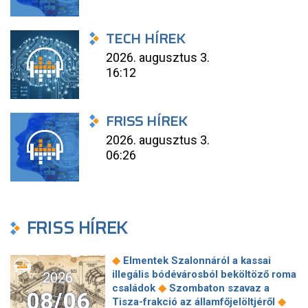
TECH HÍREK
2026. augusztus 3.
16:12
FRISS HÍREK
2026. augusztus 3.
06:26
FRISS HÍREK
◆
Elmentek Szalonnáról a kassai
illegális bódévárosból beköltöző roma
2026
◆
családok
Szombaton szavaz a
08/06
◆
Tisza-frakció az államfőjelöltjéről