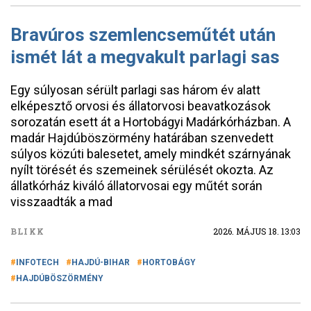
Bravúros szemlencseműtét után
ismét lát a megvakult parlagi sas
Egy súlyosan sérült parlagi sas három év alatt
elképesztő orvosi és állatorvosi beavatkozások
sorozatán esett át a Hortobágyi Madárkórházban. A
madár Hajdúböszörmény határában szenvedett
súlyos közúti balesetet, amely mindkét szárnyának
nyílt törését és szemeinek sérülését okozta. Az
állatkórház kiváló állatorvosai egy műtét során
visszaadták a mad
BLIKK
2026. MÁJUS 18. 13:03
INFOTECH
HAJDÚ-BIHAR
HORTOBÁGY
HAJDÚBÖSZÖRMÉNY