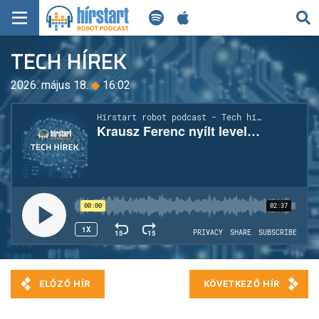
KERESÉS
TECH HÍREK
KEZDŐLAP
2026. május 18.
◆
16:02
FRISS HÍREK
TECH HÍREK
FILM-ZENE-SZÓRAKOZÁS
PLAYLIST
MI AZ A ROBOT PODCAST?