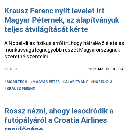
Krausz Ferenc nyílt levelet írt
Magyar Péternek, az alapítványuk
teljes átvilágítását kérte
A Nobel-díjas fizikus arról írt, hogy hátralévő élete és
munkássága legnagyobb részét Magyarországnak
szeretné szentelni.
TELEX
2026. MÁJUS 18. 08:48
MOBILTECH
MAGYAR PÉTER
ALAPÍTVÁNY
NOBEL-DÍJ
KRAUSZ FERENC
Rossz nézni, ahogy lesodródik a
futópályáról a Croatia Airlines
repülőgépe