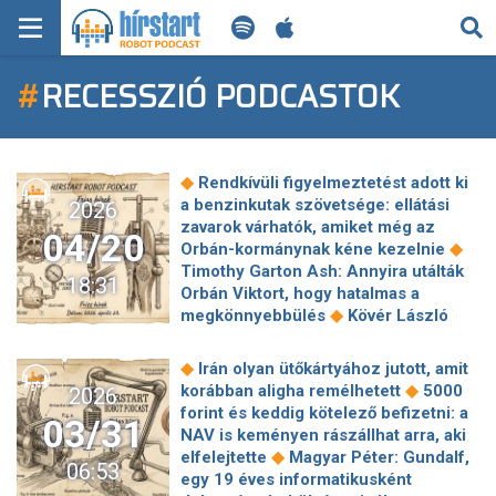
KERESÉS
#
RECESSZIÓ PODCASTOK
KEZDŐLAP
FRISS HÍREK
◆
Rendkívüli figyelmeztetést adott ki
TECH HÍREK
a benzinkutak szövetsége: ellátási
2026
zavarok várhatók, amiket még az
04/20
◆
Orbán-kormánynak kéne kezelnie
FILM-ZENE-SZÓRAKOZÁS
Timothy Garton Ash: Annyira utálták
18:31
Orbán Viktort, hogy hatalmas a
PLAYLIST
◆
megkönnyebbülés
Kövér László
ledobta láncait Bayer műsorában,
szerinte ott romlott el minden, hogy
MI AZ A ROBOT PODCAST?
◆
Irán olyan ütőkártyához jutott, amit
már a mostani elsőszavazók szülei is
◆
korábban aligha remélhetett
5000
2026
◆
Big Brothert néztek
Fico
forint és keddig kötelező befizetni: a
03/31
magyarázatot vár Magyar Pétertől a
NAV is keményen rászállhat arra, aki
◆
migrációs vádak miatt
Baranyi
◆
elfelejtette
Magyar Péter: Gundalf,
06:53
Krisztina kidobta az irodájából a Bayer
egy 19 éves informatikusként
Construct vezetőit, nem hajlandó