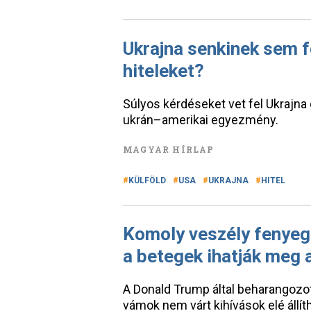
Ukrajna senkinek sem fo
hiteleket?
Súlyos kérdéseket vet fel Ukrajna
ukrán–amerikai egyezmény.
MAGYAR HÍRLAP
KÜLFÖLD
USA
UKRAJNA
HITEL
Komoly veszély fenyege
a betegek ihatják meg a
A Donald Trump által beharangozot
vámok nem várt kihívások elé állít