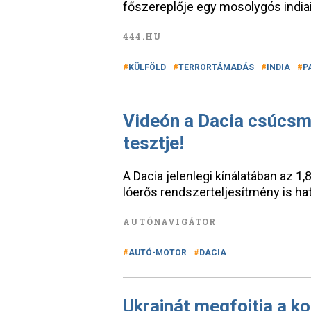
főszereplője egy mosolygós indiai 
444.HU
KÜLFÖLD
TERRORTÁMADÁS
INDIA
P
Videón a Dacia csúcsm
tesztje!
A Dacia jelenlegi kínálatában az 1,
lóerős rendszerteljesítmény is ha
AUTÓNAVIGÁTOR
AUTÓ-MOTOR
DACIA
Ukrajnát megfojtja a ko