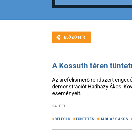
A Kossuth téren tünte
Az arcfelismerő rendszert engedé
demonstrációt Hadházy Ákos. Köv
eseményeit.
24.HU
BELFÖLD
TÜNTETÉS
HADHÁZY ÁKOS