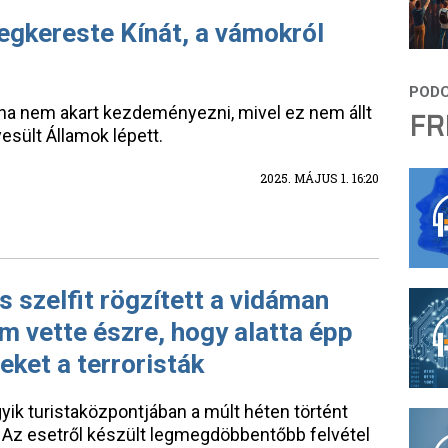
egkereste Kínát, a vámokról
ína nem akart kezdeményezni, mivel ez nem állt
FR
esült Államok lépett.
2025. MÁJUS 1. 16:20
 szelfit rögzített a vidáman
nem vette észre, hogy alatta épp
eket a terroristák
yik turistaközpontjában a múlt héten történt
t. Az esetről készült legmegdöbbentőbb felvétel