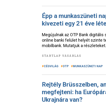
Épp a munkaszüneti nap
kivezeti egy 21 éve lét
Megújulnak az OTP Bank digitális s
online banki felület helyét szinte
mobilbank. Mutatjuk a részleteket
STARTLAP VÁSÁRLÁS
CÉGVILÁG
OTP
MUNKASZÜNETI NAP
Rejtély Brüsszelben, a
megfejteni: ha Európár
Ukrajnára van?