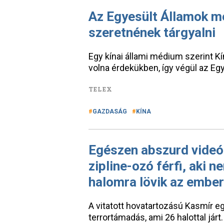
Az Egyesült Államok m
szeretnének tárgyalni
Egy kínai állami médium szerint K
volna érdekükben, így végül az Egy
TELEX
GAZDASÁG
KÍNA
Egészen abszurd videós
zipline-ozó férfi, aki 
halomra lövik az ember
A vitatott hovatartozású Kasmír eg
terrortámadás, ami 26 halottal jár