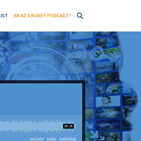
KERESÉS
LIST
MI AZ A ROBOT PODCAST?