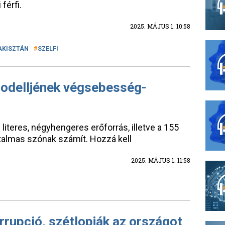
férfi.
2025. MÁJUS 1. 10:58
AKISZTÁN
SZELFI
odelljének végsebesség-
8 literes, négyhengeres erőforrás, illetve a 155
talmas szónak számít. Hozzá kell
2025. MÁJUS 1. 11:58
rrupció, szétlopják az országot