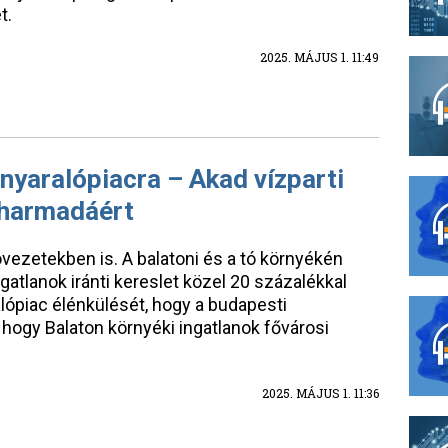
t.
2025. MÁJUS 1. 11:49
 nyaralópiacra – Akad vízparti
r harmadáért
övezetekben is. A balatoni és a tó környékén
gatlanok iránti kereslet közel 20 százalékkal
ralópiac élénkülését, hogy a budapesti
 hogy Balaton környéki ingatlanok fővárosi
2025. MÁJUS 1. 11:36