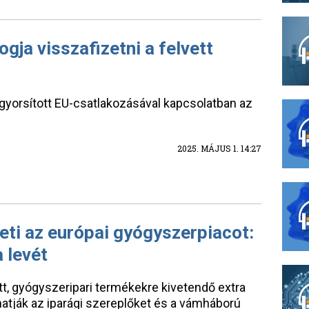
gja visszafizetni a felvett
 gyorsított EU-csatlakozásával kapcsolatban az
2025. MÁJUS 1. 14:27
ti az európai gyógyszerpiacot:
 levét
t, gyógyszeripari termékekre kivetendő extra
hatják az iparági szereplőket és a vámháború