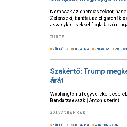
Nemcsak az energiaszektor, hanem 
Zelenszkij barátai, az oligarchák és 
ásványkincsekkel foglalkozó magá
HÍRTV
KÜLFÖLD
UKRAJNA
ENERGIA
VOLODI
Szakértő: Trump megkér
árát
Washington a fegyverekért cseréb
Bendarzsevszkij Anton szerint.
PRIVÁTBANKÁR
KÜLFÖLD
UKRAJNA
WASHINGTON