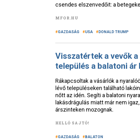
csendes elszenvedőit: a betegeke
MFOR.HU
GAZDASÁG
USA
DONALD TRUMP
Visszatértek a vevők a
település a balatoni á
Rákapcsoltak a vásárlók a nyaraló
lévő településeken található lakóin
nőtt az idén. Segíti a balatoni nya
lakásdrágulás miatt már nem igaz,
árszinteken mozognak.
HELLÓ SAJTÓ!
GAZDASÁG
BALATON