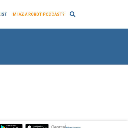
KERESÉS
LIST
MI AZ A ROBOT PODCAST?