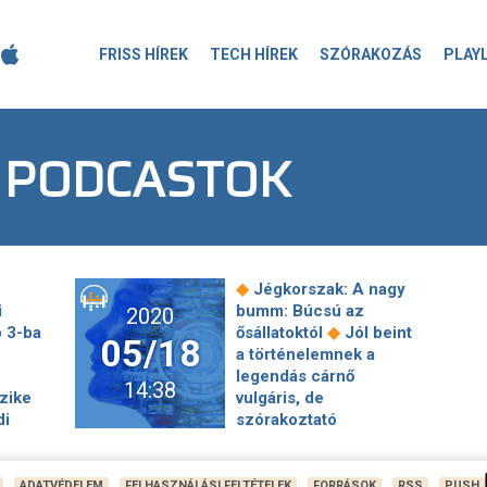
FRISS HÍREK
TECH HÍREK
SZÓRAKOZÁS
PLAY
 PODCASTOK
◆
Jégkorszak: A nagy
i
bumm: Búcsú az
2020
◆
p 3-ba
ősállatoktól
Jól beint
05/18
a történelemnek a
legendás cárnő
14:38
zike
vulgáris, de
di
szórakoztató
◆
előzménytörténete
ben az
Megnyíló
◆
ep
intézmények,
ADATVÉDELEM
FELHASZNÁLÁSI FELTÉTELEK
FORRÁSOK
RSS
PUSH