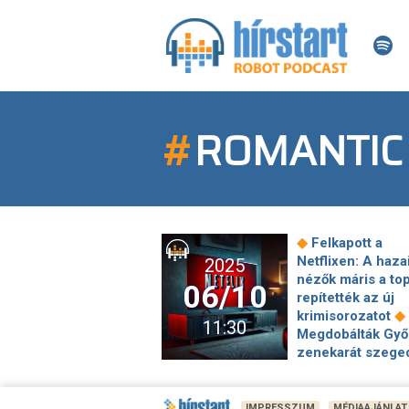
#
ROMANTIC
◆
Felkapott a
Netflixen: A haza
2025
nézők máris a to
06/10
repítették az új
◆
krimisorozatot
11:30
Megdobálták Győ
zenekarát szege
◆
fellépésükön
5
gasztrofilm, ami
ételeké a főszer
IMPRESSZUM
MÉDIAAJÁNLAT