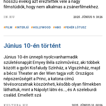
hosszú évekig azt éreztették vele a nagy
filmstúdiók, hogy nem alkalmas a zsánerfilmekhez.
IN.HU
2025. JÚNIUS 9. 18:26
FILM
INTERJÚ
HOLLYWOOD
HBO
FEHÉR LÓTUSZ
Június 10-én történt
Június 10-én ünnepli nyolcvanharmadik
születésnapját Ernyey Béla színművész, aki többek
között a győri Kisfaludy Színház, a Vígszínház, majd
a bécsi Theater an der Wien tagja volt. Országos
népszerűségét a Princ, a katona című
tévésorozatnak köszönheti, később olyan filmekben
láthattuk, mint a Nápolyt látni és…, és A szeleburdi
család. Emellett szá
KULTURA.HU
2025. JÚNIUS 10. 00:06