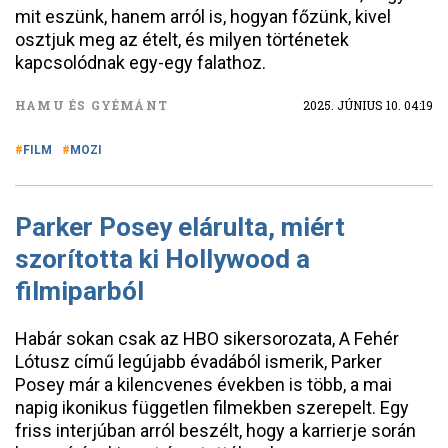
mit eszünk, hanem arról is, hogyan főzünk, kivel
osztjuk meg az ételt, és milyen történetek
kapcsolódnak egy-egy falathoz.
HAMU ÉS GYÉMÁNT
2025. JÚNIUS 10. 04:19
FILM
MOZI
Parker Posey elárulta, miért
szorította ki Hollywood a
filmiparból
Habár sokan csak az HBO sikersorozata, A Fehér
Lótusz című legújabb évadából ismerik, Parker
Posey már a kilencvenes években is több, a mai
napig ikonikus független filmekben szerepelt. Egy
friss interjúban arról beszélt, hogy a karrierje során