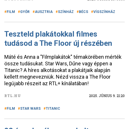
FILM
GYŐR
AUSZTRIA
SZÍNHÁZ
BÉCS
VÍGSZÍNHÁZ
Teszteld plakátokkal filmes
tudásod a The Floor új részében
Máté és Anna a "Filmplakátok" témakörében mérték
össze tudásukat. Star Wars, Dűne vagy éppen a
Titanic? A híres alkotásokat a plakátjaik alapján
kellett megnevezniük. Nézd vissza a The Floor
legújabb részeit az RTL+ kínálatában!
RTL.HU
2025. JÚNIUS 9. 21:20
FILM
STAR WARS
TITANIC