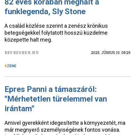
82 éves korában meghalt a
funklegenda, Sly Stone
A család közlése szerint a zenész krónikus
betegségekkel folytatott hosszú küzdelme
közepette halt meg.
REFRESHER.HU
2025. JÚNIUS 10. 08:29
ZENE
Epres Panni a támaszáról:
"Mérhetetlen türelemmel van
irántam"
Amivel gyerekként idegesítette a környyezetét, ma
már megnyerő személyiségének fontos vonása.