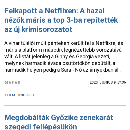
Felkapott a Netflixen: A hazai
nézők máris a top 3-ba repítették
az új krimisorozatot
A vihar túlélői múlt pénteken került fel a Netflixre, és
máris a platform második legnézettebb sorozatává
vált. A listát jelenleg a Ginny és Georgia vezeti,
melynek harmadik évada csütörtökön debütált, a
harmadik helyen pedig a Sara - Nő az árnyékban áll.
MAFAB
2025. JÚNIUS 9. 17:36
FILM
NETFLIX
Megdobálták Győzike zenekarát
szegedi fellépésükön