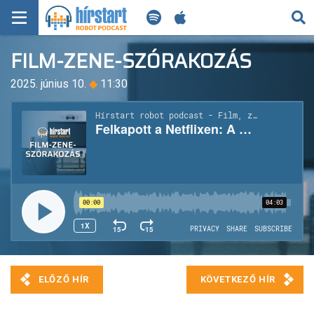
KERESÉS
FILM-ZENE-SZÓRAKOZÁS
KEZDŐLAP
2025. június 10.
◆
11:30
FRISS HÍREK
TECH HÍREK
FILM-ZENE-SZÓRAKOZÁS
PLAYLIST
MI AZ A ROBOT PODCAST?