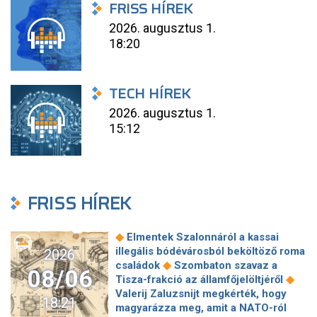
FRISS HÍREK
2026. augusztus 1.
18:20
TECH HÍREK
2026. augusztus 1.
15:12
FRISS HÍREK
◆
Elmentek Szalonnáról a kassai
illegális bódévárosból beköltöző roma
2026
◆
családok
Szombaton szavaz a
08/06
◆
Tisza-frakció az államfőjelöltjéről
Valerij Zaluzsnijt megkérték, hogy
18:21
magyarázza meg, amit a NATO-ról