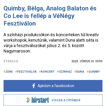
Quimby, Bëlga, Analog Balaton és
Co Lee is fellép a VéNégy
Fesztiválon
A színházi produkciókon és koncerteken túl kreatív
workshopok, kenutúrák, valamint Duna alatti séta is
várja a fesztiválozókat július 2. és 5. között
Nagymaroson.
FIDELIO
2025. JÚNIUS 10. 09:50
ZENE
FESZTIVÁLOK
KONCERT
SZÍNHÁZ
DUNA
QUIMBY
Ajánlom a facebookon
vissza a címlapra