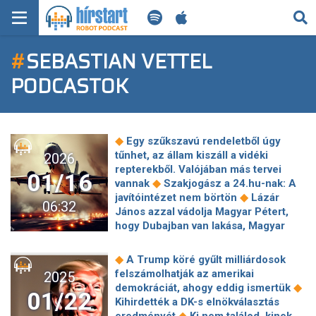
KERESÉS
#
SEBASTIAN VETTEL
KEZDŐLAP
PODCASTOK
FRISS HÍREK
TECH HÍREK
◆
Egy szűkszavú rendeletből úgy
tűnhet, az állam kiszáll a vidéki
2026
FILM-ZENE-SZÓRAKOZÁS
repterekből. Valójában más tervei
01/16
◆
vannak
Szakjogász a 24.hu-nak: A
◆
PLAYLIST
javítóintézet nem börtön
Lázár
06:32
János azzal vádolja Magyar Pétert,
hogy Dubajban van lakása, Magyar
MI AZ A ROBOT PODCAST?
pedig Lázárt azzal, hogy neki meg
◆
Bécsben és Svájcban
Döntött a
◆
A Trump köré gyűlt milliárdosok
cseh alsóház, bizalmat kapott a
felszámolhatják az amerikai
2025
parlamentben Andrej Babis kormánya
◆
demokráciát, ahogy eddig ismertük
01/22
◆
Repülőrajt helyett stagnált a magyar
Kihirdették a DK-s elnökválasztás
◆
gazdaság
Így tréfálkoznak Trump
◆