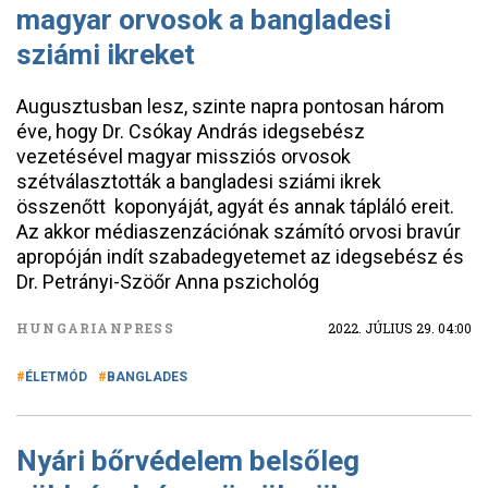
magyar orvosok a bangladesi
sziámi ikreket
Augusztusban lesz, szinte napra pontosan három
éve, hogy Dr. Csókay András idegsebész
vezetésével magyar missziós orvosok
szétválasztották a bangladesi sziámi ikrek
összenőtt koponyáját, agyát és annak tápláló ereit.
Az akkor médiaszenzációnak számító orvosi bravúr
apropóján indít szabadegyetemet az idegsebész és
Dr. Petrányi-Szöőr Anna pszichológ
HUNGARIANPRESS
2022. JÚLIUS 29. 04:00
ÉLETMÓD
BANGLADES
Nyári bőrvédelem belsőleg