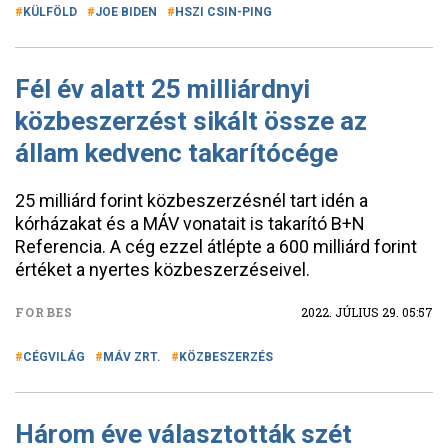
KÜLFÖLD
JOE BIDEN
HSZI CSIN-PING
Fél év alatt 25 milliárdnyi
közbeszerzést sikált össze az
állam kedvenc takarítócége
25 milliárd forint közbeszerzésnél tart idén a
kórházakat és a MÁV vonatait is takarító B+N
Referencia. A cég ezzel átlépte a 600 milliárd forint
értéket a nyertes közbeszerzéseivel.
FORBES
2022. JÚLIUS 29. 05:57
CÉGVILÁG
MÁV ZRT.
KÖZBESZERZÉS
Három éve választották szét