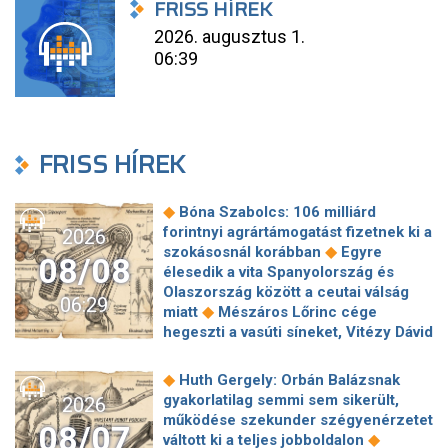
FRISS HÍREK
2026. augusztus 1.
06:39
FRISS HÍREK
◆
Bóna Szabolcs: 106 milliárd
forintnyi agrártámogatást fizetnek ki a
2026
◆
szokásosnál korábban
Egyre
08/08
élesedik a vita Spanyolország és
Olaszország között a ceutai válság
06:29
◆
miatt
Mészáros Lőrinc cége
hegeszti a vasúti síneket, Vitézy Dávid
◆
elmagyarázta, miért
Jogi lépéseket
tesz a Bosnyák téri irodakomplexum
◆
Huth Gergely: Orbán Balázsnak
beruházója, ha az állam felmondja a
gyakorlatilag semmi sem sikerült,
2026
◆
szerződésüket
Megérkezett
működése szekunder szégyenérzetet
08/07
Magyar Péter bejelentése: így költik
◆
váltott ki a teljes jobboldalon