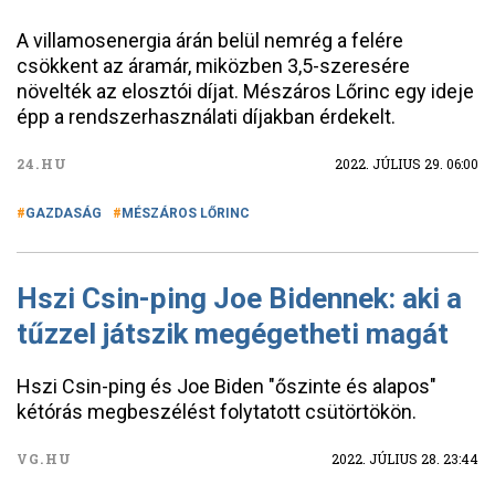
A villamosenergia árán belül nemrég a felére
csökkent az áramár, miközben 3,5-szeresére
növelték az elosztói díjat. Mészáros Lőrinc egy ideje
épp a rendszerhasználati díjakban érdekelt.
24.HU
2022. JÚLIUS 29. 06:00
GAZDASÁG
MÉSZÁROS LŐRINC
Hszi Csin-ping Joe Bidennek: aki a
tűzzel játszik megégetheti magát
Hszi Csin-ping és Joe Biden "őszinte és alapos"
kétórás megbeszélést folytatott csütörtökön.
VG.HU
2022. JÚLIUS 28. 23:44