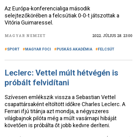
Az Európa-konferencialiga második
selejtezőkörében a felcsútiak 0-0-t játszottak a
Vitória Guimaressel.
MAGYAR NEMZET
2022. JÚLIUS 28. 23:00
SPORT
MAGYAR FOCI
PUSKÁS AKADÉMIA
FELCSÚT
Leclerc: Vettel múlt hétvégén is
próbált felvidítani
Szívesen emlékszik vissza a Sebastian Vettel
csapattársaként eltöltött időkre Charles Leclerc. A
Ferrari ifjú titánja azt mondja, a négyszeres
világbajnok pilóta még a múlt vasárnapi hibáját
követően is próbálta őt jobb kedvre deríteni.