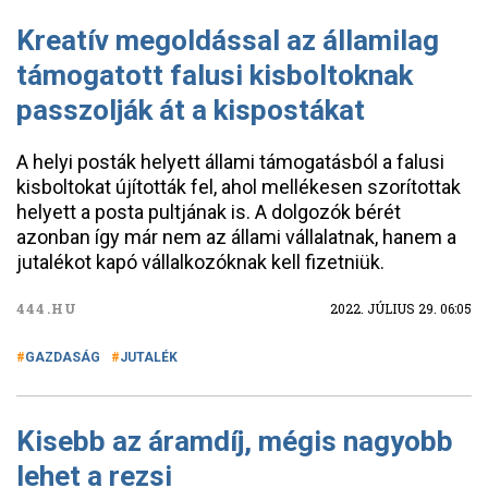
Kreatív megoldással az államilag
támogatott falusi kisboltoknak
passzolják át a kispostákat
A helyi posták helyett állami támogatásból a falusi
kisboltokat újították fel, ahol mellékesen szorítottak
helyett a posta pultjának is. A dolgozók bérét
azonban így már nem az állami vállalatnak, hanem a
jutalékot kapó vállalkozóknak kell fizetniük.
444.HU
2022. JÚLIUS 29. 06:05
GAZDASÁG
JUTALÉK
Kisebb az áramdíj, mégis nagyobb
lehet a rezsi