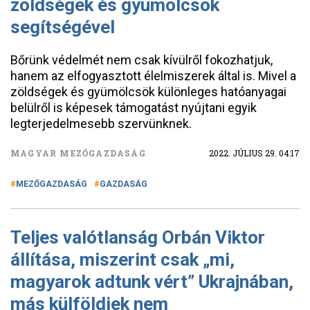
zöldségek és gyümölcsök
segítségével
Bőrünk védelmét nem csak kívülről fokozhatjuk,
hanem az elfogyasztott élelmiszerek által is. Mivel a
zöldségek és gyümölcsök különleges hatóanyagai
belülről is képesek támogatást nyújtani egyik
legterjedelmesebb szervünknek.
MAGYAR MEZŐGAZDASÁG
2022. JÚLIUS 29. 04:17
MEZŐGAZDASÁG
GAZDASÁG
Teljes valótlanság Orbán Viktor
állítása, miszerint csak „mi,
magyarok adtunk vért” Ukrajnában,
más külföldiek nem