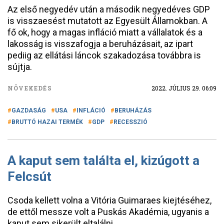
Az első negyedév után a második negyedéves GDP
is visszaesést mutatott az Egyesült Államokban. A
fő ok, hogy a magas infláció miatt a vállalatok és a
lakosság is visszafogja a beruházásait, az ipart
pediig az ellátási láncok szakadozása továbbra is
sújtja.
NÖVEKEDÉS
2022. JÚLIUS 29. 06:09
GAZDASÁG
USA
INFLÁCIÓ
BERUHÁZÁS
BRUTTÓ HAZAI TERMÉK
GDP
RECESSZIÓ
A kaput sem találta el, kizúgott a
Felcsút
Csoda kellett volna a Vitória Guimaraes kiejtéséhez,
de ettől messze volt a Puskás Akadémia, ugyanis a
kaput sem sikerült eltalálni.