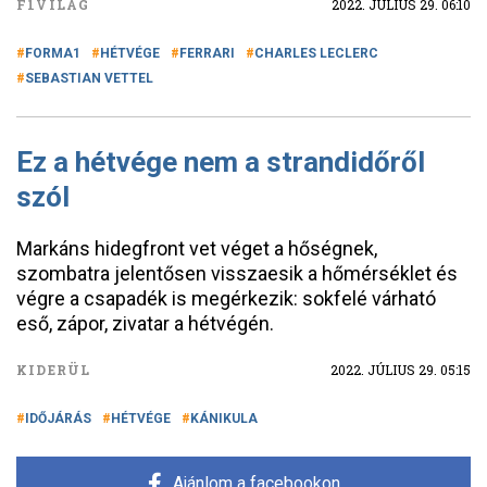
F1VILÁG
2022. JÚLIUS 29. 06:10
FORMA1
HÉTVÉGE
FERRARI
CHARLES LECLERC
SEBASTIAN VETTEL
Ez a hétvége nem a strandidőről
szól
Markáns hidegfront vet véget a hőségnek,
szombatra jelentősen visszaesik a hőmérséklet és
végre a csapadék is megérkezik: sokfelé várható
eső, zápor, zivatar a hétvégén.
KIDERÜL
2022. JÚLIUS 29. 05:15
IDŐJÁRÁS
HÉTVÉGE
KÁNIKULA
Ajánlom a facebookon