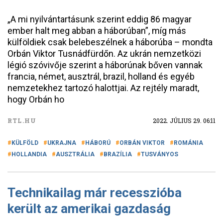
„A mi nyilvántartásunk szerint eddig 86 magyar
ember halt meg abban a háborúban”, míg más
külföldiek csak belebeszélnek a háborúba – mondta
Orbán Viktor Tusnádfürdőn. Az ukrán nemzetközi
légió szóvivője szerint a háborúnak bőven vannak
francia, német, ausztrál, brazil, holland és egyéb
nemzetekhez tartozó halottjai. Az rejtély maradt,
hogy Orbán ho
RTL.HU
2022. JÚLIUS 29. 06:11
KÜLFÖLD
UKRAJNA
HÁBORÚ
ORBÁN VIKTOR
ROMÁNIA
HOLLANDIA
AUSZTRÁLIA
BRAZÍLIA
TUSVÁNYOS
Technikailag már recesszióba
került az amerikai gazdaság