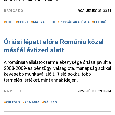
RANGADÓ
2022. JÚLIUS 28. 22:54
FOCI
SPORT
MAGYAR FOCI
PUSKÁS AKADÉMIA
FELCSÚT
Óriási lépett előre Románia közel
másfél évtized alatt
A romániai vállalatok termelékenysége óriásit javult a
2008-2009-es pénzügyi válság óta, manapság sokkal
kevesebb munkavállaló állít elő sokkal több
termelési értéket, mint annak idején.
NAPI.HU
2022. JÚLIUS 29. 06:04
KÜLFÖLD
ROMÁNIA
VÁLSÁG