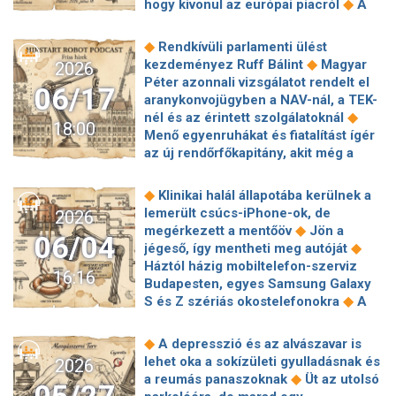
◆
hogy kivonul az európai piacról
A
◆
milliós nyaralásokat buktak többen
globális okostelefon-szállítások 6,7
Megafonos propagandistát igazolt a
százalékkal estek a második
◆
Rendkívüli parlamenti ülést
◆
Fidesz a frakcióba
A legmodernebb
◆
negyedévben
A Google-nak meg
◆
kezdeményez Ruff Bálint
Magyar
2026
fegyverekkel szintet lépett az orosz-
kell nyitnia az Androidot a ChatGPT
Péter azonnali vizsgálatot rendelt el
◆
ukrán háború
Az egész országot
06/17
és más mesterséges intelligencia-
aranykonvojügyben a NAV-nál, a TEK-
szabadságra küldhetik a hőhelyzet
◆
asszisztensek előtt
Óriási csalódás
◆
nél és az érintett szolgálatoknál
◆
miatt
Új életre kelhetnek a hazai
18:00
a SpaceX-nél, az utolsó pillanatban
Menő egyenruhákat és fiatalítást ígér
Kádár-kockák, mintaértékű felújítási
állt le a Starship
az új rendőrfőkapitány, akit még a
◆
projekt indul Magyarországon
◆
fideszesek is jó zsarunak neveznek
◆
Ötvenegy fős a magyar csapat
El:
Van egy ágazat, ahol 30 százalékkal
régi ismerőssel küzdhet a Fradi a
◆
Klinikai halál állapotába kerülnek a
lőttek ki a fizetések áprilisban,
◆
főtábláért
77 éves melegrekord dőlt
lemerült csúcs-iPhone-ok, de
2026
◆
alighanem a választás tehet róla
meg a fővárosban
◆
megérkezett a mentőöv
Jön a
06/04
Magyar Péter: „A közpénz
◆
jégeső, így mentheti meg autóját
◆
visszakapja közpénz jellegét”
Háztól házig mobiltelefon-szerviz
16:16
Feljelentést tesz Magyar Péter
Budapesten, egyes Samsung Galaxy
médiavállalkozó öccse a „Zsolti
◆
S és Z szériás okostelefonokra
A
◆
bácsis” interjú ügyében
Keményen
Yettel hálózatán 3000 GB adatot
lecsap az EU: magyar cégek is
használtak a külföldi szurkolók a
◆
A depresszió és az alvászavar is
◆
célkeresztbe kerülhetnek
◆
meccs ideje alatt
A
lehet oka a sokízületi gyulladásnak és
2026
Kiszivárgott a titkos paktum: Trump
kvantumprocesszor és a klasszikus
◆
a reumás panaszoknak
Üt az utolsó
lényegében elismerte, elvesztette az
számítógép együttműködésére épül a