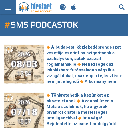
KERESÉS
#
SMS PODCASTOK
KEZDŐLAP
FRISS HÍREK
◆
A budapesti közlekedésrendészet
TECH HÍREK
vezetője szerint ha szigorítanak a
2026
szabályokon, autók százait
08/03
◆
foglalhatnák le
Nehézségek az
FILM-ZENE-SZÓRAKOZÁS
iskolákban: futószalagon végzik a
17:54
vizsgálatokat, csak épp a fejlesztésre
PLAYLIST
◆
nem jut elég idő
A kormány nem
költözik a zuglói irodakomplexumba
és 300 milliárd forintot követel vissza
MI AZ A ROBOT PODCAST?
◆
Tönkretehetik a kezünket az
◆
Bóka hozzájárulása a
◆
okostelefonok
Azonnal üzen a
2026
katasztrófahelyzet megoldásához:
Meta a szülőknek, ha a gyerek
07/18
illegális lakásfoglalónak fogja nevezni
olyanról chatel a mesterséges
◆
Forsthoffer Ágnest
Pottyondy:
◆
intelligenciával
Itt a vége!
15:07
◆
Megszállókban is több az empátia
Bejelentette az ismert mobilgyártó,
Elérhetetlenné vált az utazási iroda,