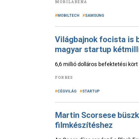
MOBILARENA
MOBILTECH
SAMSUNG
Világbajnok focista is 
magyar startup kétmill
6,6 millió dolláros befektetési kö
FORBES
CÉGVILÁG
STARTUP
Martin Scorsese büszké
filmkészítéshez