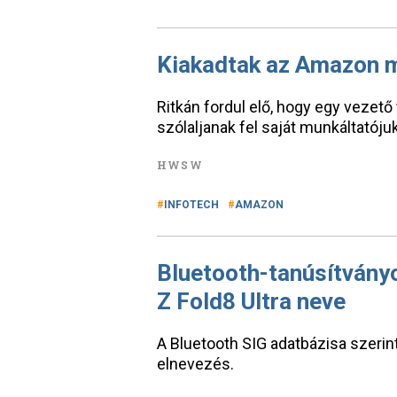
Kiakadtak az Amazon m
Ritkán fordul elő, hogy egy vezető
szólaljanak fel saját munkáltatój
HWSW
INFOTECH
AMAZON
Bluetooth-tanúsítvány
Z Fold8 Ultra neve
A Bluetooth SIG adatbázisa szerin
elnevezés.