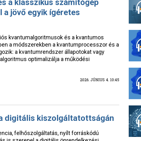
s a klasszikus számítógép
a jövő egyik ígéretes
ciós kvantumalgoritmusok és a kvantumos
zekben a módszerekben a kvantumprocesszor és a
gozik: a kvantumrendszer állapotokat vagy
s algoritmus optimalizálja a működési
2026. JÚNIUS 4. 10:45
a digitális kiszolgáltatottságán
ncia, felhőszolgáltatás, nyílt forráskódú
tás is szerepel a digitális önrendelkezési