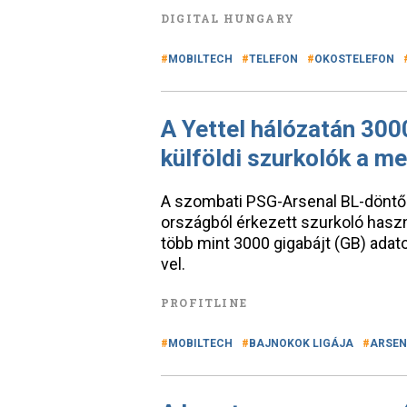
DIGITAL HUNGARY
MOBILTECH
TELEFON
OKOSTELEFON
A Yettel hálózatán 300
külföldi szurkolók a me
A szombati PSG-Arsenal BL-döntő
országból érkezett szurkoló haszná
több mint 3000 gigabájt (GB) adato
vel.
PROFITLINE
MOBILTECH
BAJNOKOK LIGÁJA
ARSEN