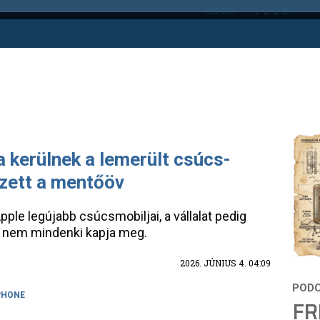
ba kerülnek a lemerült csúcs-
zett a mentőöv
pple legújabb csúcsmobiljai, a vállalat pedig
st nem mindenki kapja meg.
2026. JÚNIUS 4. 04:09
PHONE
FR