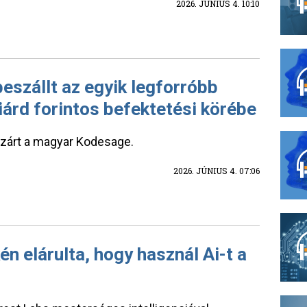
2026. JÚNIUS 4. 10:10
beszállt az egyik legforróbb
iárd forintos befektetési körébe
rt zárt a magyar Kodesage.
2026. JÚNIUS 4. 07:06
n elárulta, hogy használ Ai-t a