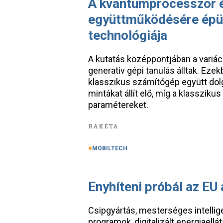
A kvantumprocesszor é
együttműködésére épül 
technológiája
A kutatás középpontjában a variá
generatív gépi tanulás álltak. E
klasszikus számítógép együtt dol
mintákat állít elő, míg a klassziku
paramétereket.
RAKÉTA
MOBILTECH
Enyhíteni próbál az EU 
Csipgyártás, mesterséges intellige
programok, digitalizált energiaellá