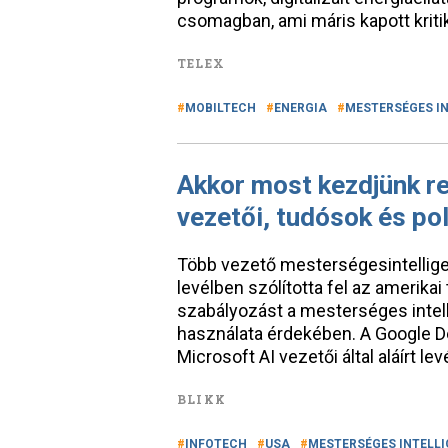
csomagban, ami máris kapott kriti
TELEX
MOBILTECH
ENERGIA
MESTERSÉGES I
Akkor most kezdjünk re
vezetői, tudósok és po
Több vezető mesterségesintelligen
levélben szólította fel az amerika
szabályozást a mesterséges intell
használata érdekében. A Google D
Microsoft AI vezetői által aláírt le
BLIKK
INFOTECH
USA
MESTERSÉGES INTELLI