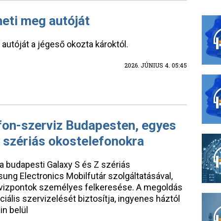
heti meg autóját
autóját a jégeső okozta károktól.
2026. JÚNIUS 4. 05:45
fon-szerviz Budapesten, egyes
 szériás okostelefonokra
a budapesti Galaxy S és Z szériás
ng Electronics Mobilfutár szolgáltatásával,
zervizpontok személyes felkeresése. A megoldás
iális szervizelését biztosítja, ingyenes háztól
in belül