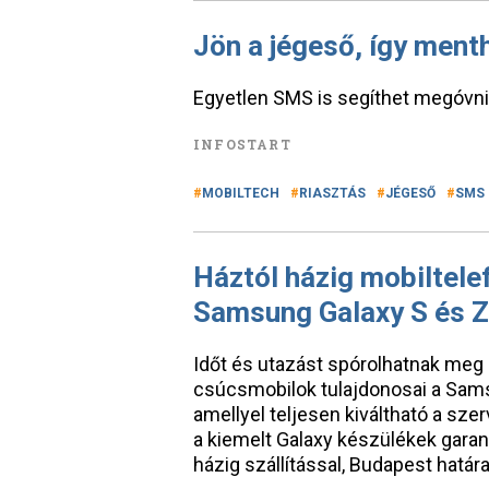
Jön a jégeső, így ment
Egyetlen SMS is segíthet megóvni 
INFOSTART
MOBILTECH
RIASZTÁS
JÉGESŐ
SMS
Háztól házig mobiltele
Samsung Galaxy S és Z
Időt és utazást spórolhatnak meg 
csúcsmobilok tulajdonosai a Samsu
amellyel teljesen kiváltható a s
a kiemelt Galaxy készülékek garanc
házig szállítással, Budapest határa