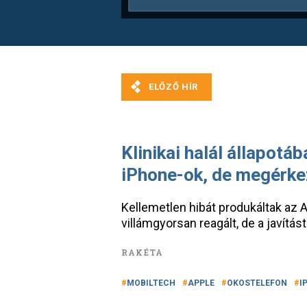
Klinikai halál állapotá
iPhone-ok, de megérke
Kellemetlen hibát produkáltak az A
villámgyorsan reagált, de a javítá
RAKÉTA
MOBILTECH
APPLE
OKOSTELEFON
I