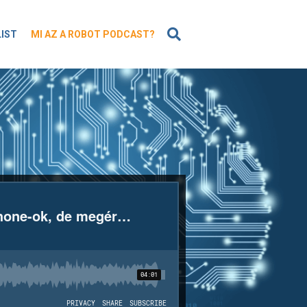
KERESÉS
LIST
MI AZ A ROBOT PODCAST?