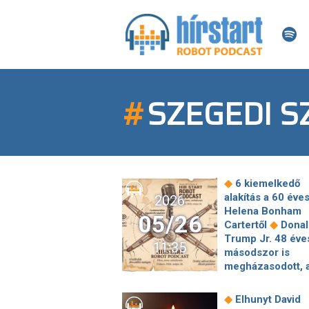
#
SZEGEDI S
◆
6 kiemelkedő
alakítás a 60 éve
2026
Helena Bonham
05/26
◆
Cartertől
Donal
Trump Jr. 48 éve
11:35
másodszor is
megházasodott, 
nem ment el az
esküvőre: "Nem j
◆
Elhunyt David
◆
időzítés"
A szic