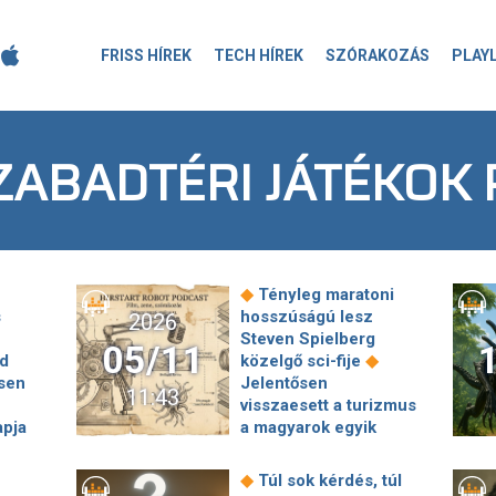
FRISS HÍREK
TECH HÍREK
SZÓRAKOZÁS
PLAY
ZABADTÉRI JÁTÉKOK
◆
Tényleg maratoni
s
hosszúságú lesz
2026
Steven Spielberg
05/11
◆
d
közelgő sci-fije
sen
Jelentősen
11:43
visszaesett a turizmus
apja
a magyarok egyik
kedvenc
ó az
nyaralóhelyén, de már
◆
Túl sok kérdés, túl
íliai
láthatóak a fellendülés