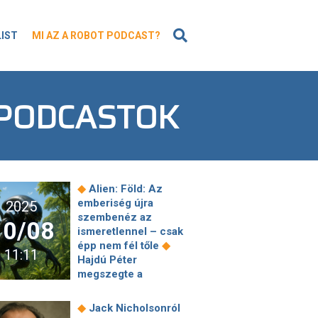
KERESÉS
LIST
MI AZ A ROBOT PODCAST?
 PODCASTOK
◆
Alien: Föld: Az
emberiség újra
2025
szembenéz az
10/08
ismeretlennel – csak
◆
épp nem fél tőle
11:11
Hajdú Péter
megszegte a
játékszabályt –
mutatjuk, mi a
◆
Jack Nicholsonról
◆
büntetése!
Sokszínű