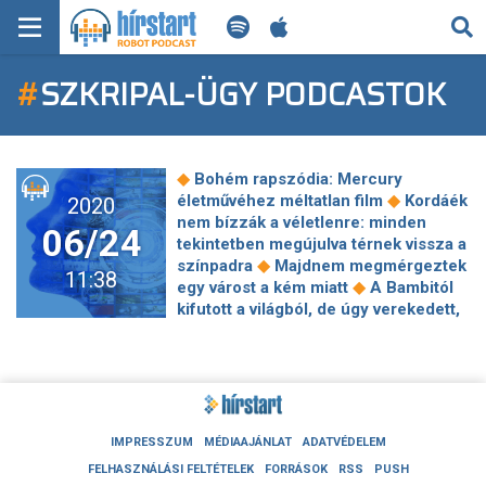
KERESÉS
#
SZKRIPAL-ÜGY PODCASTOK
KEZDŐLAP
FRISS HÍREK
◆
Bohém rapszódia: Mercury
TECH HÍREK
◆
életművéhez méltatlan film
Kordáék
2020
nem bízzák a véletlenre: minden
06/24
tekintetben megújulva térnek vissza a
FILM-ZENE-SZÓRAKOZÁS
◆
színpadra
Majdnem megmérgeztek
11:38
◆
egy várost a kém miatt
A Bambitól
PLAYLIST
kifutott a világból, de úgy verekedett,
◆
mint Bud Spencer
Ahogy a
rendőrséget, úgy a nézőt sem érdekli
MI AZ A ROBOT PODCAST?
az eltűnt lányok sorsa – Elveszett
◆
lányok
Atlantis: A Jurassic World
dinoszauruszai után Colin Trevorrow
beveti magát az elveszett kontinensre
IMPRESSZUM
MÉDIAAJÁNLAT
ADATVÉDELEM
◆
YKX képregények – Egy kotnyeles
FELHASZNÁLÁSI FELTÉTELEK
FORRÁSOK
RSS
PUSH
kalandor az elveszett ereklyék