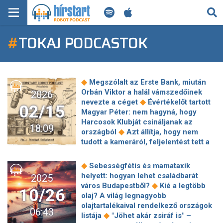
KERESÉS
#
TOKAJ PODCASTOK
KEZDŐLAP
FRISS HÍREK
◆
Megszólalt az Erste Bank, miután
TECH HÍREK
Orbán Viktor a halál vámszedőinek
2026
◆
nevezte a céget
Évértékelőt tartott
02/15
Magyar Péter: nem hagyná, hogy
FILM-ZENE-SZÓRAKOZÁS
Harcosok Klubját csináljanak az
18:09
◆
országból
Azt állítja, hogy nem
PLAYLIST
tudott a kameráról, feljelentést tett a
lakás tulajdonosa, ahol felvétel
készülhetett Magyar Péterről és volt
MI AZ A ROBOT PODCAST?
◆
Sebességfétis és mamataxik
◆
barátnőjéről
Olimpikonok a Tisza
helyett: hogyan lehet családbarát
2025
◆
ellen
Fine bisztró nyílik Tokajban –
◆
város Budapestből?
Kié a legtöbb
10/26
◆
milliárdos állami támogatással
olaj? A világ legnagyobb
Magyar Péter: A magyar fiatalokat
olajtartalékaival rendelkező országok
06:43
nem lehet fenyegetni és felesleges
◆
listája
"Jöhet akár zsiráf is" –
hülyének nézni, miniszterelnök