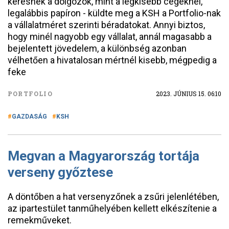
keresnek a dolgozók, mint a legkisebb cégeknél,
legalábbis papíron - küldte meg a KSH a Portfolio-nak
a vállalatméret szerinti béradatokat. Annyi biztos,
hogy minél nagyobb egy vállalat, annál magasabb a
bejelentett jövedelem, a különbség azonban
vélhetően a hivatalosan mértnél kisebb, mégpedig a
feke
PORTFOLIO
2023. JÚNIUS 15. 06:10
GAZDASÁG
KSH
Megvan a Magyarország tortája
verseny győztese
A döntőben a hat versenyzőnek a zsűri jelenlétében,
az ipartestület tanműhelyében kellett elkészítenie a
remekműveket.