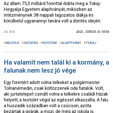
Az állam 75,5 milliárd forinttal dobta meg a Tokaj-
Hegyalja Egyetem alapítványát, miközben az
intézménynek 38 nappali tagozatos diákja és
körülbelül ugyanannyi tanára volt a döntés idején.
24.HU
2023. JÚNIUS 15. 05:50
BELFÖLD
OKTATÁS
EGYETEM
ALAPÍTVÁNY
TOKAJ
Ha valamit nem talál ki a kormány, a
falunak nem lesz jó vége
Egy forintért adott volna telkeket a polgármester
Tolnanémedin, csak költözzenek oda fiatalok. Volt,
aki jurtatelepet csinált volna a telkekre családi házak
helyett, a testület végül az egészet elkaszálta. A falu
a huszadik században volt a csúcson, azóta
bezártak a gyárak, a mozi, de még az iskola is.