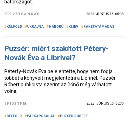
hátországot.
PRIVÁTBANKÁR
2023. JÚNIUS 15. 05:38
KÜLFÖLD
UKRAJNA
HÁBORÚ
KIJEV
RAKÉTATÁMADÁS
Puzsér: miért szakított Pétery-
Novák Éva a Librivel?
Péterfy-Novák Éva bejelentette, hogy nem fogja
többet a könyveit megjelentetni a Librinél. Puzsér
Róbert publicista szerint az írónő még várhatott
volna.
SPIRITFM
2023. JÚNIUS 15. 06:00
BELFÖLD
PÁRKAPCSOLAT
PUZSÉR RÓBERT