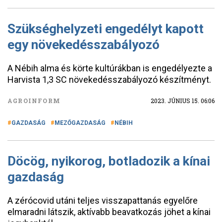
Szükséghelyzeti engedélyt kapott
egy növekedésszabályozó
A Nébih alma és körte kultúrákban is engedélyezte a
Harvista 1,3 SC növekedésszabályozó készítményt.
AGROINFORM
2023. JÚNIUS 15. 06:06
GAZDASÁG
MEZŐGAZDASÁG
NÉBIH
Döcög, nyikorog, botladozik a kínai
gazdaság
A zérócovid utáni teljes visszapattanás egyelőre
elmaradni látszik, aktívabb beavatkozás jöhet a kínai