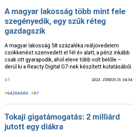
A magyar lakosság több mint fele
szegényedik, egy szűk réteg
gazdagszik
A magyar lakosság 58 százaléka reáljövedelem
csökkenést szenvedett el fél év alatt, a pénz inkább
csak ott gyarapodik, ahol eleve több volt belőle –
derül ki a Reacty Digital G7-nek készített kutatásából.
G7
2023. JÚNIUS 15. 04:34
GAZDASÁG
G7
Tokaji gigatámogatás: 2 milliárd
jutott egy diákra