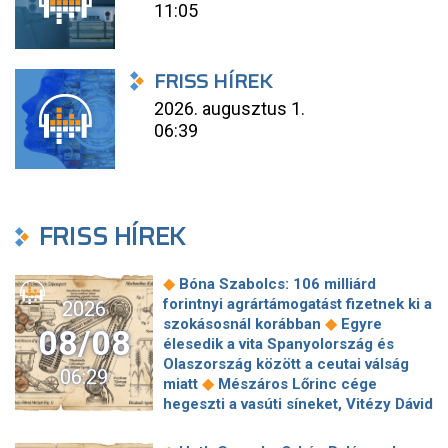
11:05
FRISS HÍREK
2026. augusztus 1.
06:39
FRISS HÍREK
◆
Bóna Szabolcs: 106 milliárd
forintnyi agrártámogatást fizetnek ki a
2026
◆
szokásosnál korábban
Egyre
08/08
élesedik a vita Spanyolország és
Olaszország között a ceutai válság
06:29
◆
miatt
Mészáros Lőrinc cége
hegeszti a vasúti síneket, Vitézy Dávid
◆
elmagyarázta, miért
Jogi lépéseket
tesz a Bosnyák téri irodakomplexum