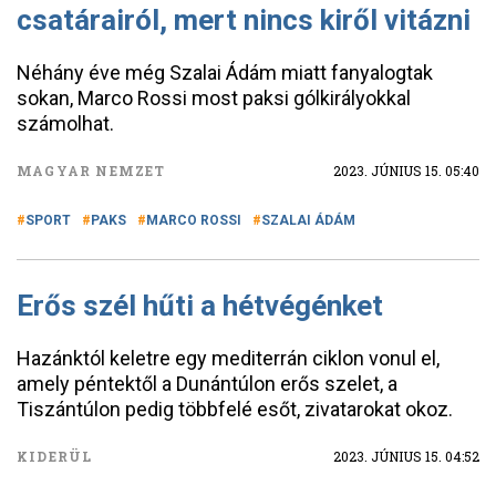
csatárairól, mert nincs kiről vitázni
Néhány éve még Szalai Ádám miatt fanyalogtak
sokan, Marco Rossi most paksi gólkirályokkal
számolhat.
MAGYAR NEMZET
2023. JÚNIUS 15. 05:40
SPORT
PAKS
MARCO ROSSI
SZALAI ÁDÁM
Erős szél hűti a hétvégénket
Hazánktól keletre egy mediterrán ciklon vonul el,
amely péntektől a Dunántúlon erős szelet, a
Tiszántúlon pedig többfelé esőt, zivatarokat okoz.
KIDERÜL
2023. JÚNIUS 15. 04:52