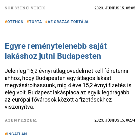
SOKSZÍNŰ VIDÉK
2023. JÚNIUS 15. 05:05
OTTHON
TORTA
AZ ORSZÁG TORTÁJA
Egyre reménytelenebb saját
lakáshoz jutni Budapesten
Jelenleg 16,2 évnyi átlagjövedelmet kell félretenni
ahhoz, hogy Budapesten egy átlagos lakást
megvásárolhassunk, míg 4 éve 15,2 évnyi fizetés is
elég volt. Budapest lakáspiaca az egyik legdrágább
az európai fővárosok között a fizetésekhez
viszonyítva.
AZENPENZEM
2023. JÚNIUS 15. 06:34
INGATLAN