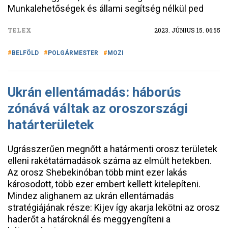
Munkalehetőségek és állami segítség nélkül ped
TELEX
2023. JÚNIUS 15. 06:55
BELFÖLD
POLGÁRMESTER
MOZI
Ukrán ellentámadás: háborús
zónává váltak az oroszországi
határterületek
Ugrásszerűen megnőtt a határmenti orosz területek
elleni rakétatámadások száma az elmúlt hetekben.
Az orosz Shebekinóban több mint ezer lakás
károsodott, több ezer embert kellett kitelepíteni.
Mindez alighanem az ukrán ellentámadás
stratégiájának része: Kijev így akarja lekötni az orosz
haderőt a határoknál és meggyengíteni a