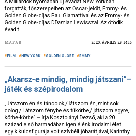
A Milliárdok nyomában új évadát New Yorkban
forgatták, főszerepeiben az Oscar-jelölt, Emmy- és
Golden Globe-díjas Paul Giamattival és az Emmy- és
Golden Globe-díjas DDamian Lewisszal. Az ötödik
évad t...
MAFAB
2020. ÁPRILIS 29. 14:16
FILM
NEW YORK
GOLDEN GLOBE
EMMY
„Akarsz-e mindig, mindig játszani”–
játék és szépirodalom
„Játszom én és táncolok,/ látszom én, mint sok
dolog./ Látszom fénybe és tükörbe,/ játszom egyre,
körbe-körbe” – írja Kosztolányi Dezső, aki a 20.
század első harmadában igen élénk irodalmi élet
egyik kulcsfigurája volt szívbéli jóbarátjával, Karinthy