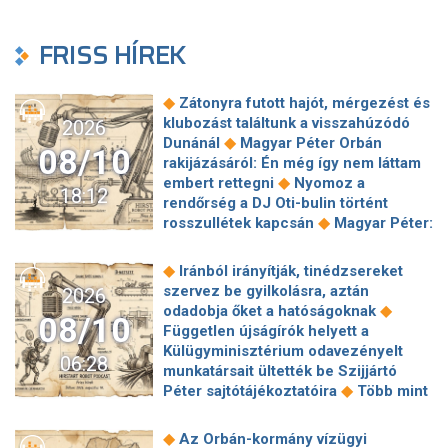
FRISS HÍREK
◆
Zátonyra futott hajót, mérgezést és
klubozást találtunk a visszahúzódó
2026
◆
Dunánál
Magyar Péter Orbán
08/10
rakijázásáról: Én még így nem láttam
◆
embert rettegni
Nyomoz a
18:12
rendőrség a DJ Oti-bulin történt
◆
rosszullétek kapcsán
Magyar Péter:
A válság idején nem lehetett minden
pártkádert lecserélni a kritikus
◆
Iránból irányítják, tinédzsereket
infrastruktúrák élén, de őket is utoléri
szervez be gyilkolásra, aztán
2026
◆
a tisztítótűz
Lannert Judit
◆
odadobja őket a hatóságoknak
08/10
bemutatta Novák Katalin egykori
Független újságírók helyett a
kormányzati irodáját, ami inkább hotel
Külügyminisztérium odavezényelt
06:28
◆
mint iroda
Lemondóan bólogatott
munkatársait ültették be Szijjártó
Hankó Balázs, amikor Magyar Péter
◆
Péter sajtótájékoztatóira
Több mint
◆
az esetleges kihallgatásáról beszélt
70 éves téglagyár szűnhet meg
Menesztették a Gondosóra program
Magyarországon, ebben az Orbán-
◆
Az Orbán-kormány vízügyi
◆
vezetőjét
Revans néven tért vissza