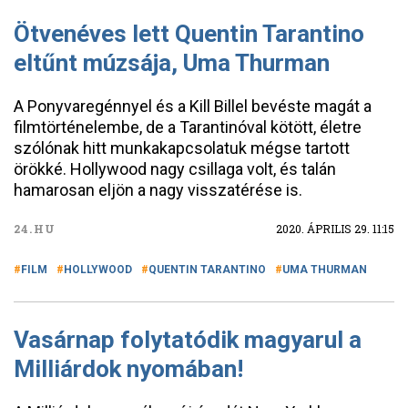
Ötvenéves lett Quentin Tarantino
eltűnt múzsája, Uma Thurman
A Ponyvaregénnyel és a Kill Billel bevéste magát a
filmtörténelembe, de a Tarantinóval kötött, életre
szólónak hitt munkakapcsolatuk mégse tartott
örökké. Hollywood nagy csillaga volt, és talán
hamarosan eljön a nagy visszatérése is.
24.HU
2020. ÁPRILIS 29. 11:15
FILM
HOLLYWOOD
QUENTIN TARANTINO
UMA THURMAN
Vasárnap folytatódik magyarul a
Milliárdok nyomában!