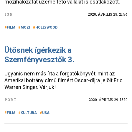
mozihálózatát üzemeltető vállalat is csatlakozott.
IGN
2020. ÁPRILIS 29. 21:54
FILM
MOZI
HOLLYWOOD
Ütősnek ígérkezik a
Szemfényvesztők 3.
Ugyanis nem más írta a forgatókönyvét, mint az
Amerikai botrány című filmért Oscar-díjra jelölt Eric
Warren Singer. Várjuk!
PORT
2020. ÁPRILIS 29. 15:10
FILM
KULTÚRA
USA