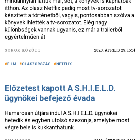
mindannyian láttuk már, sőt, a könyvek is kaphatóak
itthon. Az olasz Netflix pedig most tv-sorozatot
készített a történetből, vagyis, pontosabban szólva a
könyvek ihlették a tv-sorozatot. Elég nagy
különbségek vannak ugyanis, ez már a trailerből
egyértelműen át
SOROK KÖZÖTT
2020. ÁPRILIS 29. 15:51
FILM
OLASZORSZÁG
NETFLIX
Előzetest kapott A S.H.I.E.L.D.
ügynökei befejező évada
Hamarosan útjára indul A S.H.I.E.L.D. ügynökei
hetedik és egyben utolsó szezonja, amelybe most
végre bele is kukkanthatunk.