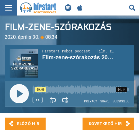
KERESÉS
FILM-ZENE-SZÓRAKOZÁS
KEZDŐLAP
2020. április 30.
◆
08:34
FRISS HÍREK
TECH HÍREK
FILM-ZENE-SZÓRAKOZÁS
PLAYLIST
MI AZ A ROBOT PODCAST?