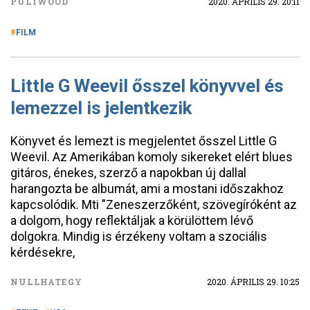
PULIWOOD
2020. ÁPRILIS 29. 20:11
FILM
Little G Weevil ősszel könyvvel és
lemezzel is jelentkezik
Könyvet és lemezt is megjelentet ősszel Little G
Weevil. Az Amerikában komoly sikereket elért blues
gitáros, énekes, szerző a napokban új dallal
harangozta be albumát, ami a mostani időszakhoz
kapcsolódik. Mti "Zeneszerzőként, szövegíróként az
a dolgom, hogy reflektáljak a körülöttem lévő
dolgokra. Mindig is érzékeny voltam a szociális
kérdésekre,
NULLHATEGY
2020. ÁPRILIS 29. 10:25