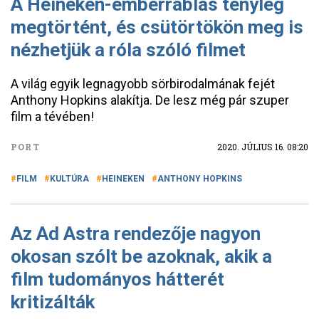
A Heineken-emberrablás tényleg
megtörtént, és csütörtökön meg is
nézhetjük a róla szóló filmet
A világ egyik legnagyobb sörbirodalmának fejét
Anthony Hopkins alakítja. De lesz még pár szuper
film a tévében!
PORT
2020. JÚLIUS 16. 08:20
FILM
KULTÚRA
HEINEKEN
ANTHONY HOPKINS
Az Ad Astra rendezője nagyon
okosan szólt be azoknak, akik a
film tudományos hátterét
kritizálták