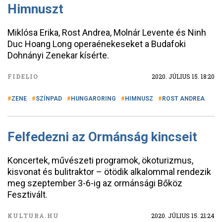
Himnuszt
Miklósa Erika, Rost Andrea, Molnár Levente és Ninh
Duc Hoang Long operaénekeseket a Budafoki
Dohnányi Zenekar kísérte.
FIDELIO
2020. JÚLIUS 15. 18:20
ZENE
SZÍNPAD
HUNGARORING
HIMNUSZ
ROST ANDREA
Felfedezni az Ormánság kincseit
Koncertek, művészeti programok, ökoturizmus,
kisvonat és bulitraktor – ötödik alkalommal rendezik
meg szeptember 3-6-ig az ormánsági Bőköz
Fesztivált.
KULTURA.HU
2020. JÚLIUS 15. 21:24