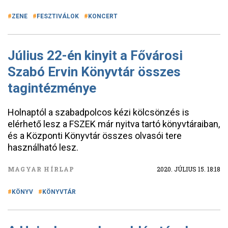
ZENE
FESZTIVÁLOK
KONCERT
Július 22-én kinyit a Fővárosi
Szabó Ervin Könyvtár összes
tagintézménye
Holnaptól a szabadpolcos kézi kölcsönzés is
elérhető lesz a FSZEK már nyitva tartó könyvtáraiban,
és a Központi Könyvtár összes olvasói tere
használható lesz.
MAGYAR HÍRLAP
2020. JÚLIUS 15. 18:18
KÖNYV
KÖNYVTÁR