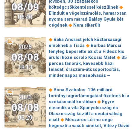
jövőben, 30 százalékos
08/09
◆
költségcsökkentéssel készülnek
Elindult a végelszámolás, hamarosan
06:40
nyoma sem marad Balásy Gyula két
◆
cégének
Nem sikerült
megállapodni a köztársasági elnökről,
tojással dobálták meg a
◆
Baka Andrást jelöli köztársasági
◆
miniszterelnököt – Koszovóban
◆
elnöknek a Tisza
Borbás Marcsi
2026
Szépségipar és orvosi turizmus:
tényleg beperelte az őt a Fidesz kis
08/08
milyen erős Budapest a plasztikai
◆
árulói közé soroló Kocsis Mátét
35
◆
sebészet térképén?
72 óra
perces tanórák, kevesebb házi
18:13
◆
Montenegróban
35 perces tanórák
feladat, óraszám-átcsoportosítás,
lehetnek az alsó tagozatos diákoknak,
mindennapos meseolvasás –
komoly változások jöhetnek az
elkészült a minisztérium alsó
◆
iskolákban
Karácsony: A NER Baka
◆
tagozatos javaslatcsomagja
◆
Bóna Szabolcs: 106 milliárd
András kirúgásával kezdődött, most a
Lemond és az egyetemről is távozik
forintnyi agrártámogatást fizetnek ki a
2026
köztársasági elnökké választásával ér
az Ádám Zoltánt kirúgó corvinusos
◆
szokásosnál korábban
Egyre
◆
véget
Farkas Fanni, a Tv2 Híradó új
08/08
◆
rektorhelyettes
élesedik a vita Spanyolország és
arca a legvagányabb híradós: imád
Katasztrófavédelem: Ez már nekünk is
Olaszország között a ceutai válság
◆
veszélyesen élni
Eldől a
06:29
◆
sok! És sajnos nem látjuk a végét
◆
miatt
Mészáros Lőrinc cége
planetárium jövője – posztolt a
Nem fizeti vissza a vételárat a zuglói
hegeszti a vasúti síneket, Vitézy Dávid
◆
miniszter
Hogy is volt, amikor Baka
kormányzati negyed
◆
elmagyarázta, miért
Jogi lépéseket
Andrást jogellenesen mozdította el a