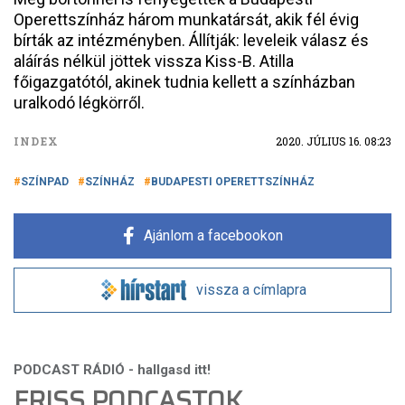
Operettszínház három munkatársát, akik fél évig
bírták az intézményben. Állítják: leveleik válasz és
aláírás nélkül jöttek vissza Kiss-B. Atilla
főigazgatótól, akinek tudnia kellett a színházban
uralkodó légkörről.
INDEX
2020. JÚLIUS 16. 08:23
SZÍNPAD
SZÍNHÁZ
BUDAPESTI OPERETTSZÍNHÁZ
Ajánlom a facebookon
vissza a címlapra
FRISS PODCASTOK