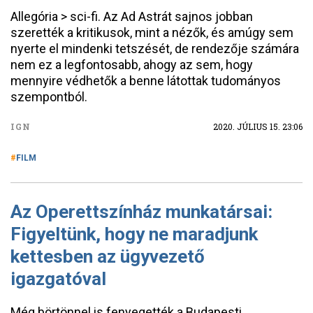
Allegória > sci-fi. Az Ad Astrát sajnos jobban
szerették a kritikusok, mint a nézők, és amúgy sem
nyerte el mindenki tetszését, de rendezője számára
nem ez a legfontosabb, ahogy az sem, hogy
mennyire védhetők a benne látottak tudományos
szempontból.
IGN
2020. JÚLIUS 15. 23:06
FILM
Az Operettszínház munkatársai:
Figyeltünk, hogy ne maradjunk
kettesben az ügyvezető
igazgatóval
Még börtönnel is fenyegették a Budapesti