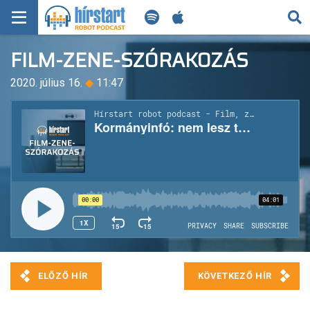
KERESÉS
FILM-ZENE-SZÓRAKOZÁS
KEZDŐLAP
2020. július 16.
◆
11:47
FRISS HÍREK
TECH HÍREK
FILM-ZENE-SZÓRAKOZÁS
PLAYLIST
MI AZ A ROBOT PODCAST?