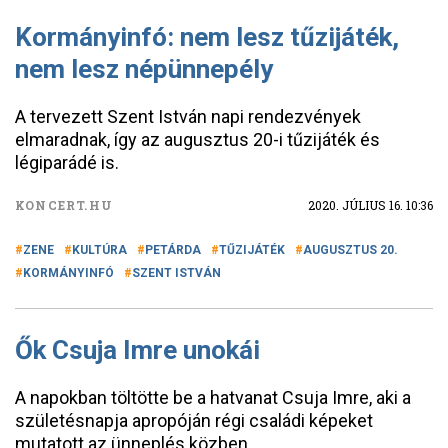
Kormányinfó: nem lesz tűzijáték,
nem lesz népünnepély
A tervezett Szent István napi rendezvények
elmaradnak, így az augusztus 20-i tűzijáték és
légiparádé is.
KONCERT.HU
2020. JÚLIUS 16. 10:36
ZENE
KULTÚRA
PETÁRDA
TŰZIJÁTÉK
AUGUSZTUS 20.
KORMÁNYINFÓ
SZENT ISTVÁN
Ők Csuja Imre unokái
A napokban töltötte be a hatvanat Csuja Imre, aki a
születésnapja apropóján régi családi képeket
mutatott az ünneplés közben.