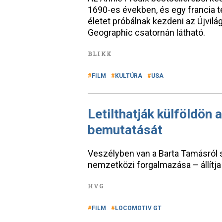
1690-es években, és egy francia t
életet próbálnak kezdeni az Újvil
Geographic csatornán látható.
BLIKK
FILM
KULTÚRA
USA
Letilthatják külföldön 
bemutatását
Veszélyben van a Barta Tamásról 
nemzetközi forgalmazása – állítja 
HVG
FILM
LOCOMOTIV GT