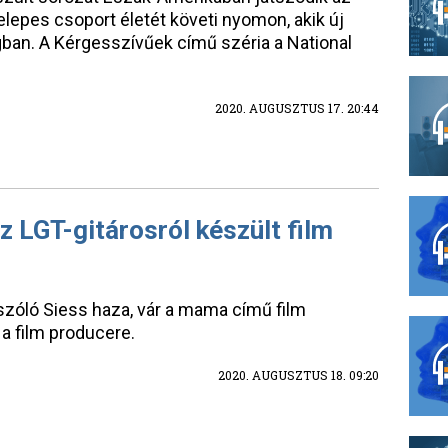
elepes csoport életét követi nyomon, akik új
ágban. A Kérgesszívűek című széria a National
2020. AUGUSZTUS 17. 20:44
az LGT-gitárosról készült film
szóló Siess haza, vár a mama című film
a film producere.
2020. AUGUSZTUS 18. 09:20