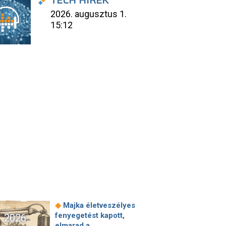
TECH HÍREK
2026. augusztus 1.
15:12
◆
Majka életveszélyes
fenyegetést kapott,
2026
elmarad a