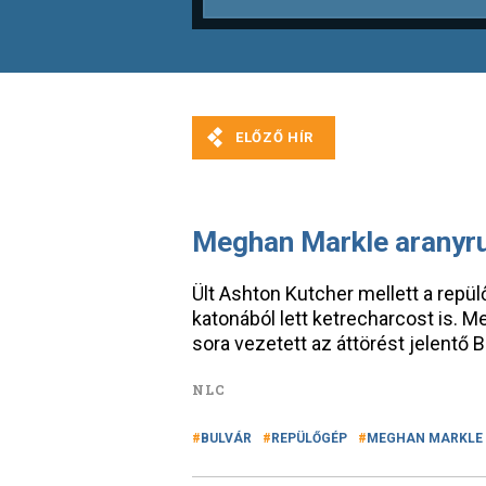
Meghan Markle aranyru
Ült Ashton Kutcher mellett a repülőn
katonából lett ketrecharcost is.
sora vezetett az áttörést jelentő B
NLC
BULVÁR
REPÜLŐGÉP
MEGHAN MARKLE