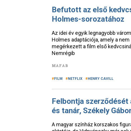
Befutott az első kedvcs
Holmes-sorozatához
Az idei év egyik legnagyobb várom
Holmes adaptációja, amely a nem
megérkezett a film első kedvcsinál
Nemrégib
MAFAB
FILM
NETFLIX
HENRY CAVILL
Felbontja szerződését
és tanár, Székely Gábo
A magyar színház korszakos figu