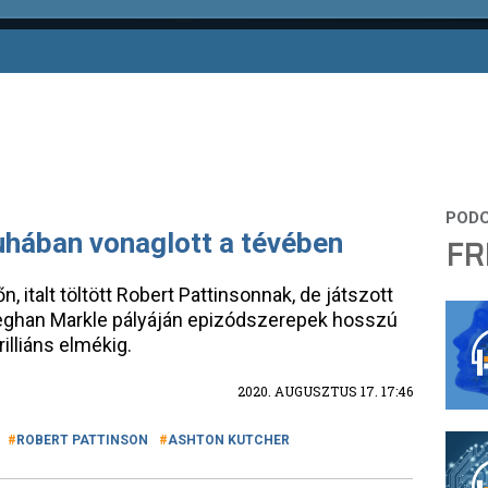
hában vonaglott a tévében
FR
, italt töltött Robert Pattinsonnak, de játszott
 Meghan Markle pályáján epizódszerepek hosszú
rilliáns elmékig.
2020. AUGUSZTUS 17. 17:46
ROBERT PATTINSON
ASHTON KUTCHER