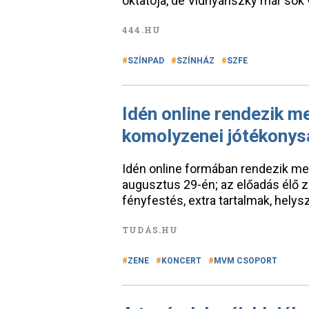
oktatója, de Vidnyánszky már sok v
444.HU
SZÍNPAD
SZÍNHÁZ
SZFE
Idén online rendezik 
komolyzenei jótékonys
Idén online formában rendezik m
augusztus 29-én; az előadás élő 
fényfestés, extra tartalmak, helys
TUDÁS.HU
ZENE
KONCERT
MVM CSOPORT