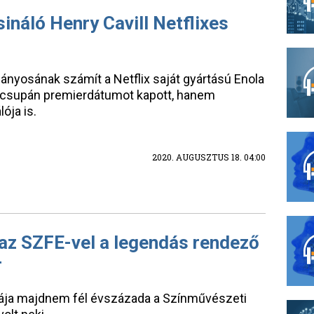
ináló Henry Cavill Netflixes
ányosának számít a Netflix saját gyártású Enola
 csupán premierdátumot kapott, hanem
ója is.
2020. AUGUSZTUS 18. 04:00
 az SZFE-vel a legendás rendező
r
rája majdnem fél évszázada a Színművészeti