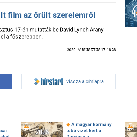
lt film az őrült szerelemről
usztus 17-én mutatták be David Lynch Arany
-el a főszerepben.
2020. AUGUSZTUS 17. 18:28
vissza a címlapra
◆
A magyar kormány
ssai
több vizet kért a
2026
osból
Dunában a