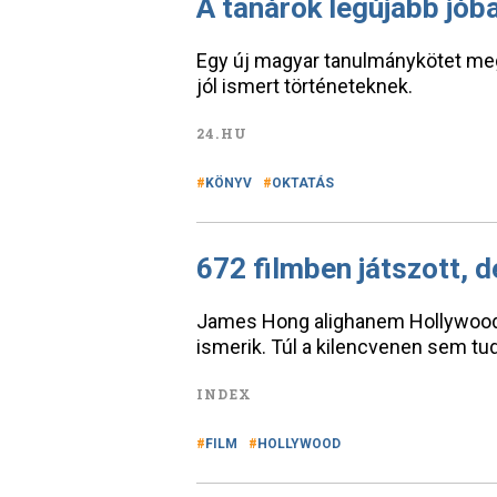
A tanárok legújabb jóba
Egy új magyar tanulmánykötet meg
jól ismert történeteknek.
24.HU
KÖNYV
OKTATÁS
672 filmben játszott, 
James Hong alighanem Hollywood l
ismerik. Túl a kilencvenen sem tud 
INDEX
FILM
HOLLYWOOD