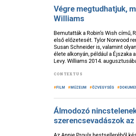
Végre megtudhatjuk, m
Williams
Bemutatták a Robin’s Wish című, 
első előzetesét. Tylor Norwood r
Susan Schneider is, valamint olyan
élete alkonyán, például a Éjszaka
Levy. Williams 2014. augusztusá
CONTEXTUS
FILM
MÚZEUM
ÖZVEGYSÉG
DOKUME
Álmodozó nincstelenek
szerencsevadászok az 
Az Annie Proulx bestselleréből ké