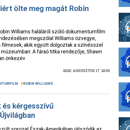
iért ölte meg magát Robin
Robin Williams haláláról szóló dokumentumfilm
endezésében megszólal Williams özvegye,
 filmesek, akik együtt dolgoztak a színésszel
 a múzeumban: A fáraó titka rendezője, Shawn
ban önkezév
2020. AUGUSZTUS 17. 20:00
NTUMFILM
ROBIN WILLIAMS
 és kérgesszívű
Újvilágban
szült sorozat Észak-Amerikában játszódik az