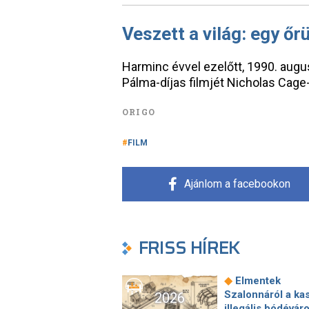
Veszett a világ: egy őrü
Harminc évvel ezelőtt, 1990. aug
Pálma-díjas filmjét Nicholas Cage
ORIGO
FILM
Ajánlom a facebookon
FRISS HÍREK
◆
Elmentek
Szalonnáról a ka
2026
illegális bódévár