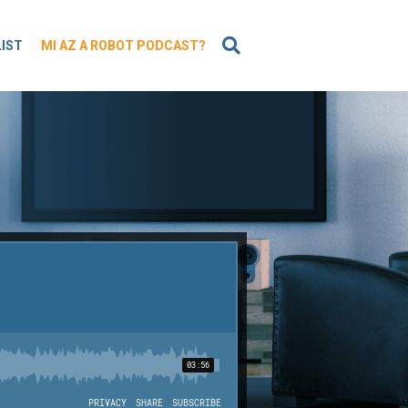
KERESÉS
LIST
MI AZ A ROBOT PODCAST?