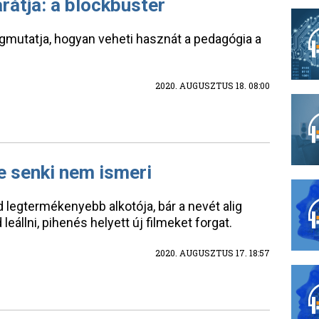
rátja: a blockbuster
mutatja, hogyan veheti hasznát a pedagógia a
2020. AUGUSZTUS 18. 08:00
de senki nem ismeri
egtermékenyebb alkotója, bár a nevét alig
leállni, pihenés helyett új filmeket forgat.
2020. AUGUSZTUS 17. 18:57