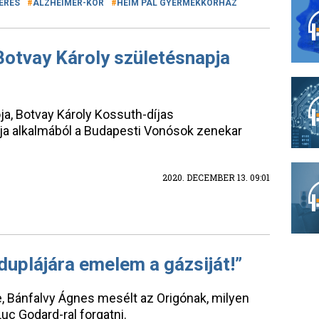
ERÉS
ALZHEIMER-KÓR
HEIM PÁL GYERMEKKÓRHÁZ
Botvay Károly születésnapja
ja, Botvay Károly Kossuth-díjas
a alkalmából a Budapesti Vonósok zenekar
2020. DECEMBER 13. 09:01
uplájára emelem a gázsiját!”
, Bánfalvy Ágnes mesélt az Origónak, milyen
uc Godard-ral forgatni.