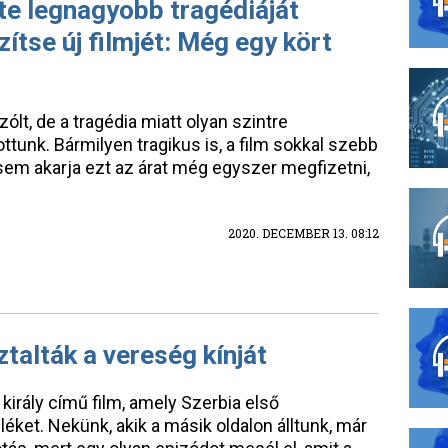
te legnagyobb tragédiáját
zítse új filmjét: Még egy kört
zólt, de a tragédia miatt olyan szintre
tunk. Bármilyen tragikus is, a film sokkal szebb
sem akarja ezt az árat még egyszer megfizetni,
2020. DECEMBER 13. 08:12
talták a vereség kínját
király című film, amely Szerbia első
léket. Nekünk, akik a másik oldalon álltunk, már