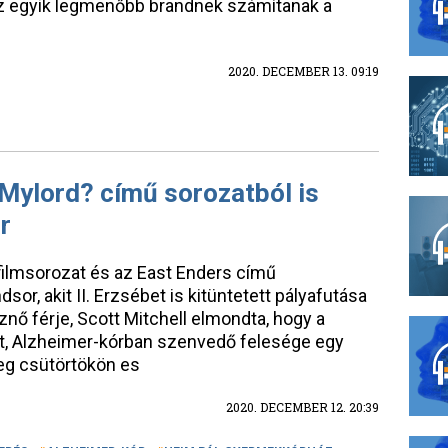
z egyik legmenőbb brandnek számítanak a
2020. DECEMBER 13. 09:19
Mylord? című sorozatból is
r
 filmsorozat és az East Enders című
or, akit II. Erzsébet is kitüntetett pályafutása
nő férje, Scott Mitchell elmondta, hogy a
t, Alzheimer-kórban szenvedő felesége egy
eg csütörtökön es
2020. DECEMBER 12. 20:39