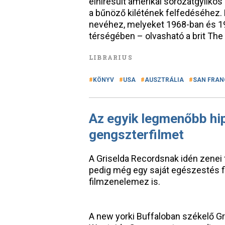
elhíresült amerikai sorozatgyilkos
a bűnöző kilétének felfedéséhez. 
nevéhez, melyeket 1968-ban és 196
térségében – olvasható a brit Th
LIBRARIUS
KÖNYV
USA
AUSZTRÁLIA
SAN FRAN
Az egyik legmenőbb hip
gengszterfilmet
A Griselda Recordsnak idén zenei 
pedig még egy saját egészestés f
filmzenelemez is.
A new yorki Buffaloban székelő Gr