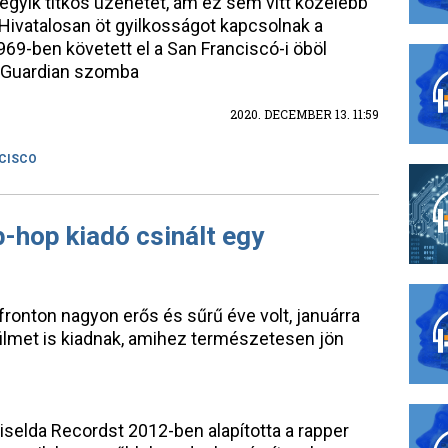
 egyik titkos üzenetét, ám ez sem vitt közelebb
Hivatalosan öt gyilkosságot kapcsolnak a
9-ben követett el a San Franciscó-i öböl
e Guardian szomba
2020. DECEMBER 13. 11:59
CISCO
-hop kiadó csinált egy
fronton nagyon erős és sűrű éve volt, januárra
ilmet is kiadnak, amihez természetesen jön
iselda Recordst 2012-ben alapította a rapper