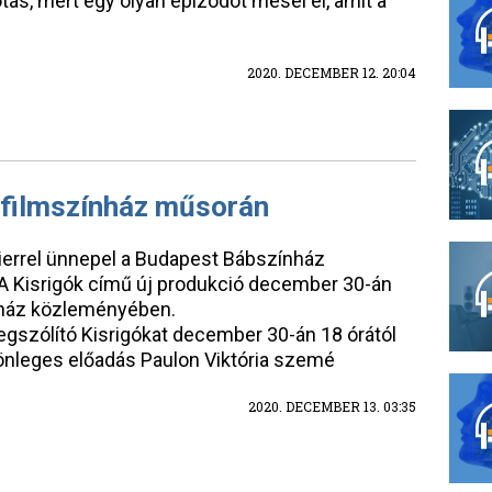
otás, mert egy olyan epizódot mesél el, amit a
2020. DECEMBER 12. 20:04
bfilmszínház műsorán
errel ünnepel a Budapest Bábszínház
 A Kisrigók című új produkció december 30-án
ínház közleményében.
egszólító Kisrigókat december 30-án 18 órától
ülönleges előadás Paulon Viktória szemé
2020. DECEMBER 13. 03:35