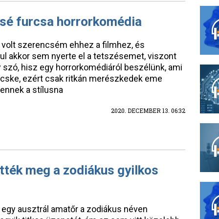
ssé furcsa horrorkomédia
t volt szerencsém ehhez a filmhez, és
l akkor sem nyerte el a tetszésemet, viszont
y szó, hisz egy horrorkomédiáról beszélünk, ami
cske, ezért csak ritkán merészkedek eme
 ennek a stílusna
2020. DECEMBER 13. 06:32
ették meg a zodiákus gyilkos
 egy ausztrál amatőr a zodiákus néven