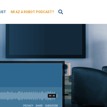
KERESÉS
LIST
MI AZ A ROBOT PODCAST?