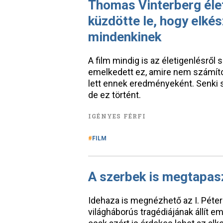
Thomas Vinterberg éle
küzdötte le, hogy elkés
mindenkinek
A film mindig is az életigenlésről s
emelkedett ez, amire nem számítot
lett ennek eredményeként. Senki 
de ez történt.
IGÉNYES FÉRFI
FILM
A szerbek is megtapasz
Idehaza is megnézhető az I. Péter 
világháborús tragédiájának állít em