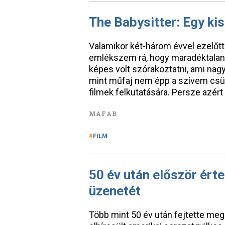
The Babysitter: Egy ki
Valamikor két-három évvel ezelőt
emlékszem rá, hogy maradéktalanu
képes volt szórakoztatni, ami nag
mint műfaj nem épp a szívem csü
filmek felkutatására. Persze azért
MAFAB
FILM
50 év után először ért
üzenetét
Több mint 50 év után fejtette meg