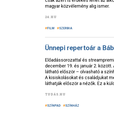
csak azért is érdekes lehet az alk
magyar közvélemény alig ismer.
24.HU
FILM
SZERBIA
Ünnepi repertoár a Bá
Előadássorozattal és streampremi
december 19. és január 2. között.
látható először – olvasható a sz
A kisiskolásokat és családjukat m
láthatják először a nézők. Ez a k
TUDÁS.HU
SZÍNPAD
SZÍNHÁZ