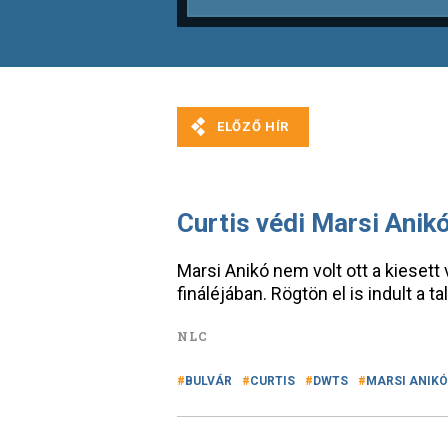
Curtis védi Marsi Anikó
Marsi Anikó nem volt ott a kiesett
fináléjában. Rögtön el is indult a ta
NLC
BULVÁR
CURTIS
DWTS
MARSI ANIKÓ