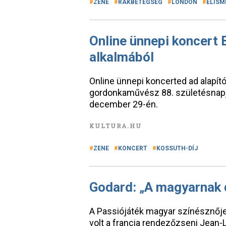
ZENE
RÁKBETEGSÉG
LONDON
ELISM
Online ünnepi koncert 
alkalmából
Online ünnepi koncerted ad alapító
gordonkaművész 88. születésnapj
december 29-én.
KULTURA.HU
ZENE
KONCERT
KOSSUTH-DÍJ
Godard: „A magyarnak d
A Passiójáték magyar színésznője
volt a francia rendezőzseni Jean-L