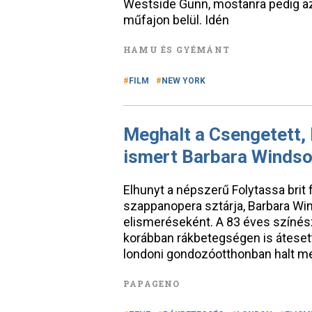
Westside Gunn, mostanra pedig a
műfajon belül. Idén
HAMU ÉS GYÉMÁNT
FILM
NEW YORK
Meghalt a Csengetett, 
ismert Barbara Windso
Elhunyt a népszerű Folytassa brit
szappanopera sztárja, Barbara Winds
elismeréseként. A 83 éves színész
korábban rákbetegségen is áteset
londoni gondozóotthonban halt m
PAPAGENO