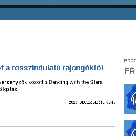
t a rosszindulatú rajongóktól
FR
 versenyzők között a Dancing with the Stars
lálgatás.
2020. DECEMBER 13. 06:46