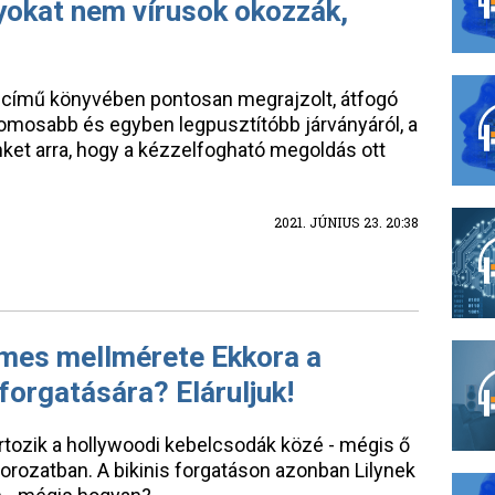
yokat nem vírusok okozzák,
 című könyvében pontosan megrajzolt, átfogó
ttomosabb és egyben legpusztítóbb járványáról, a
ket arra, hogy a kézzelfogható megoldás ott
2021. JÚNIUS 23. 20:38
ames mellmérete Ekkora a
orgatására? Eláruljuk!
rtozik a hollywoodi kebelcsodák közé - mégis ő
sorozatban. A bikinis forgatáson azonban Lilynek