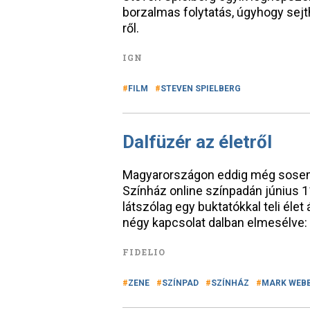
borzalmas folytatás, úgyhogy sej
ről.
IGN
FILM
STEVEN SPIELBERG
Dalfüzér az életről
Magyarországon eddig még sosem 
Színház online színpadán június 1
látszólag egy buktatókkal teli éle
négy kapcsolat dalban elmesélve: a
FIDELIO
ZENE
SZÍNPAD
SZÍNHÁZ
MARK WEB