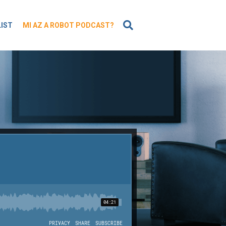
KERESÉS
LIST
MI AZ A ROBOT PODCAST?