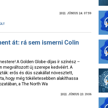
2021. JÚNIUS 24. 07:59
ÜLT
nt át: rá sem ismerni Colin
mestere! A Golden Globe-díjas ír színész –
n megváltozott új szerepe kedvéért. A
ták: erős és dús szakállat növesztett,
yta, hogy még tökéletesebben alakíthassa
rozatában, a The North Wa
2021. JÚNIUS 23. 19:06