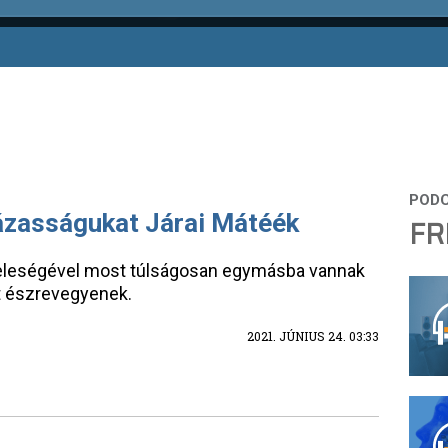
házasságukat Járai Mátéék
FR
 feleségével most túlságosan egymásba vannak
t észrevegyenek.
2021. JÚNIUS 24. 03:33