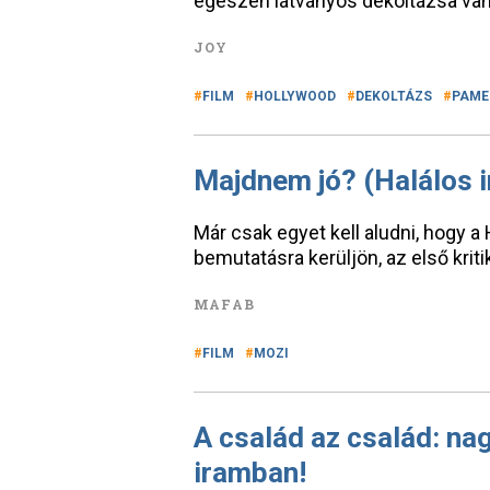
egészen látványos dekoltázsa va
JOY
FILM
HOLLYWOOD
DEKOLTÁZS
PAME
Majdnem jó? (Halálos i
Már csak egyet kell aludni, hogy a
bemutatásra kerüljön, az első kriti
MAFAB
FILM
MOZI
A család az család: nag
iramban!