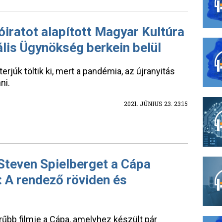
óiratot alapított Magyar Kultúra
ális Ügynökség berkein belül
rjúk töltik ki, mert a pandémia, az újranyitás
ni.
2021. JÚNIUS 23. 23:15
 Steven Spielberget a Cápa
: A rendező röviden és
űbb filmje a Cápa, amelyhez készült pár