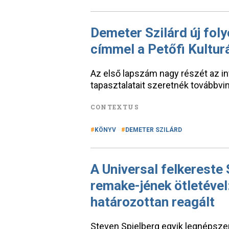
Demeter Szilárd új foly
címmel a Petőfi Kultur
Az első lapszám nagy részét az inte
tapasztalatait szeretnék továbbvin
CONTEXTUS
KÖNYV
DEMETER SZILÁRD
A Universal felkereste
remake-jének ötletével
határozottan reagált
Steven Spielberg egyik legnépszer