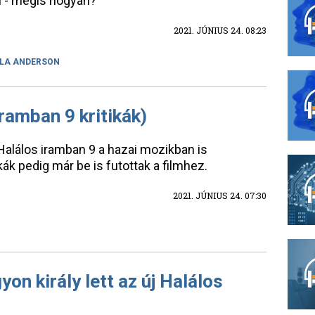
n - mégis hogyan?
2021. JÚNIUS 24. 08:23
LA ANDERSON
ramban 9 kritikák)
 Halálos iramban 9 a hazai mozikban is
kák pedig már be is futottak a filmhez.
2021. JÚNIUS 24. 07:30
yon király lett az új Halálos