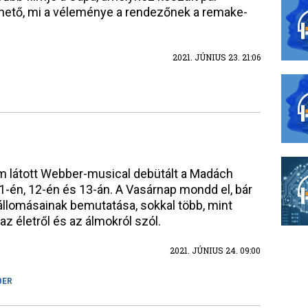
thető, mi a véleménye a rendezőnek a remake-
2021. JÚNIUS 23. 21:06
látott Webber-musical debütált a Madách
1-én, 12-én és 13-án. A Vasárnap mondd el, bár
t állomásainak bemutatása, sokkal több, mint
z életről és az álmokról szól.
2021. JÚNIUS 24. 09:00
BER