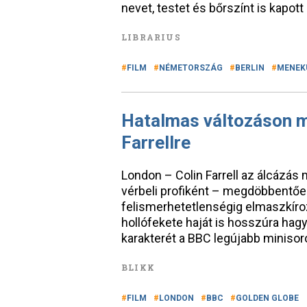
nevet, testet és bőrszínt is kapott
LIBRARIUS
FILM
NÉMETORSZÁG
BERLIN
MENEK
Hatalmas változáson me
Farrellre
London – Colin Farrell az álcázás 
vérbeli profiként – megdöbbentőe
felismerhetetlenségig elmaszkíroz
hollófekete haját is hosszúra hag
karakterét a BBC legújabb miniso
BLIKK
FILM
LONDON
BBC
GOLDEN GLOBE