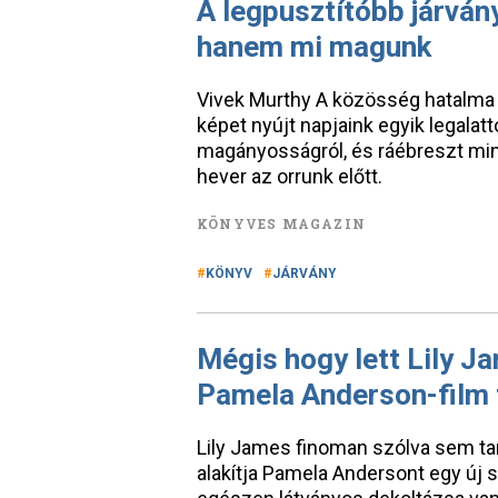
A legpusztítóbb járván
hanem mi magunk
Vivek Murthy A közösség hatalma
képet nyújt napjaink egyik legala
magányosságról, és ráébreszt min
hever az orrunk előtt.
KÖNYVES MAGAZIN
KÖNYV
JÁRVÁNY
Mégis hogy lett Lily J
Pamela Anderson-film f
Lily James finoman szólva sem ta
alakítja Pamela Andersont egy új 