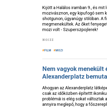
Kijött a Halálos iramban 9., és mi
mozivásznon, egy kipufogó sem kr
shotgunon, úgyanúgy stilóban. A fi
megmenekültek. Az őket fenyegető 
mozi volt - Szuperszpojlerek!
NOIZZ
FILM
MOZI
Nem vagyok menekült é
Alexanderplatz bemut
Ahogyan az Alexanderplatz látképe 
csak az időközben építettt ikonik
problémái is elég sokat változtak
annyira meglepő, hogy a főszereplő