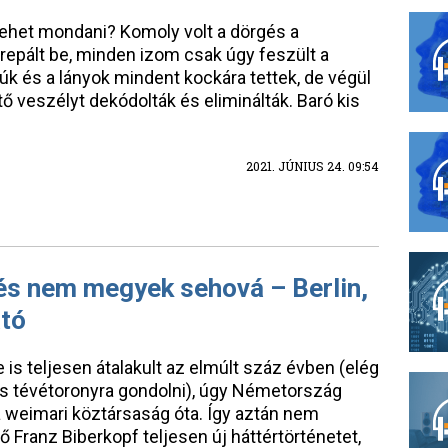
t lehet mondani? Komoly volt a dörgés a
epált be, minden izom csak úgy feszült a
úk és a lányok mindent kockára tettek, de végül
veszélyt dekódolták és eliminálták. Baró kis
2021. JÚNIUS 24. 09:54
s nem megyek sehová – Berlin,
ató
is teljesen átalakult az elmúlt száz évben (elég
us tévétoronyra gondolni), úgy Németország
 a weimari köztársaság óta. Így aztán nem
 Franz Biberkopf teljesen új háttértörténetet,