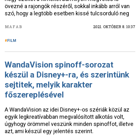
övezné a rajongók részéről, sokkal inkább arról van
szó, hogy a legtöbb esetben kissé tulcsorduló neg
MAFAB
2021. OKTÓBER 8. 10:37
FILM
WandaVision spinoff-sorozat
készül a Disney+-ra, és szerintünk
sejtitek, melyik karakter
főszereplésével
A WandaVision az idei Disney+-os szériák közül az
egyik legkreatívabban megvalósított alkotás volt,
úgyhogy örömmel veszünk minden spinoffot, illetve
azt, ami készül egy jelentés szerint.