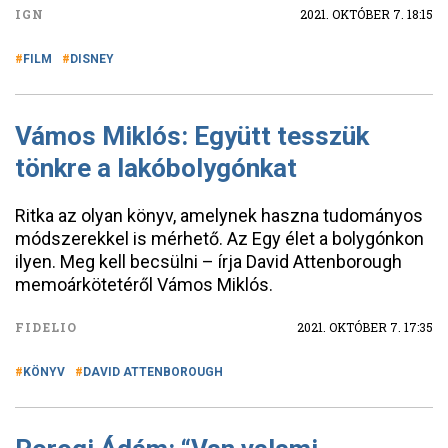
IGN
2021. OKTÓBER 7. 18:15
FILM
DISNEY
Vámos Miklós: Együtt tesszük
tönkre a lakóbolygónkat
Ritka az olyan könyv, amelynek haszna tudományos
módszerekkel is mérhető. Az Egy élet a bolygónkon
ilyen. Meg kell becsülni – írja David Attenborough
memoárkötetéről Vámos Miklós.
FIDELIO
2021. OKTÓBER 7. 17:35
KÖNYV
DAVID ATTENBOROUGH