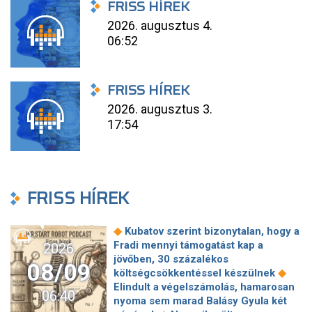
FRISS HÍREK
2026. augusztus 4.
06:52
FRISS HÍREK
2026. augusztus 3.
17:54
FRISS HÍREK
◆
Kubatov szerint bizonytalan, hogy a
Fradi mennyi támogatást kap a
2026
jövőben, 30 százalékos
08/09
◆
költségcsökkentéssel készülnek
Elindult a végelszámolás, hamarosan
06:40
nyoma sem marad Balásy Gyula két