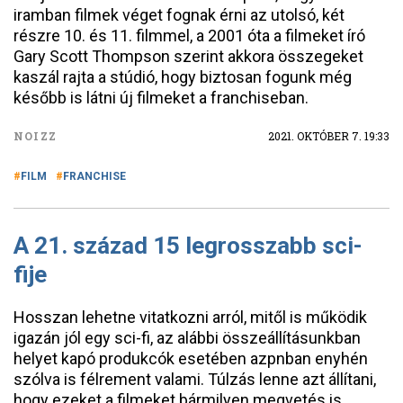
iramban filmek véget fognak érni az utolsó, két
részre 10. és 11. filmmel, a 2001 óta a filmeket író
Gary Scott Thompson szerint akkora összegeket
kaszál rajta a stúdió, hogy biztosan fogunk még
később is látni új filmeket a franchiseban.
NOIZZ
2021. OKTÓBER 7. 19:33
FILM
FRANCHISE
A 21. század 15 legrosszabb sci-
fije
Hosszan lehetne vitatkozni arról, mitől is működik
igazán jól egy sci-fi, az alábbi összeállításunkban
helyet kapó produkcók esetében azpnban enyhén
szólva is félrement valami. Túlzás lenne azt állítani,
hogy ezeket a filmeket bármilyen megvetés is