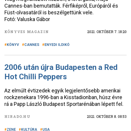
Cannes-ban bemutatták. Férfiképről, Európáról és
Füst-olvasatáról is beszélgettünk vele.
Fotó: Valuska Gábor
KÖNYVES MAGAZIN
2021. OKTÓBER 7. 18:20
KÖNYV
CANNES
ENYEDI ILDIKÓ
2006 után újra Budapesten a Red
Hot Chilli Peppers
Az elmúlt évtizedek egyik legjelentősebb amerikai
rockzenekara 1996-ban a Kisstadionban, húsz évre
rá a Papp László Budapest Sportarénában lépett fel.
HIRADO.HU
2021. OKTÓBER 8. 08:53
ZENE
KULTÚRA
USA