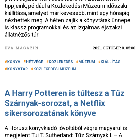
tippjeink, például a Közlekedési Múzeum időszaki
kiállítása, amelyet már kevesebb, mint egy hónapig
nézhettek meg. A héten zajlik a könyvtárak ünnepe
is klassz programokkal és az izgalmas éjszakai
állatnézős túr
ÉVA MAGAZIN
2021. OKTÓBER 8. 05:00
KÖNYV
HÉTVÉGE
KÖZLEKEDÉS
MÚZEUM
KIÁLLÍTÁS
KÖNYVTÁR
KÖZLEKEDÉSI MÚZEUM
A Harry Potteren is túltesz a Tűz
Szárnyak-sorozat, a Netflix
sikersorozatának könyve
A Hórusz könyvkiadó jóvoltából végre magyarul is
megjelent Tui T. Sutherland: Tűz Szárnyak I. – A