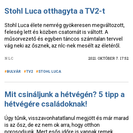
Stohl Luca otthagyta a TV2-t
Stohl Luca élete nemrég gyökeresen megváltozott,
feleség lett és közben csatornát is váltott. A
műsorvezető és egyben táncos számtalan tervvel
vág neki az ősznek, az nlc-nek mesélt az életéről.
NLC
2021. OKTÓBER 7. 17:52
BULVÁR
TV2
STOHL LUCA
Mit csináljunk a hétvégén? 5 tipp a
hétvégére családoknak!
Úgy tűnik, visszavonhatatlanul megjött és már marad
is az ősz, de ez nem ok arra, hogy otthon
porosodjunk. Mert esős időre is vannak remek