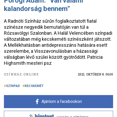
Porogi Ádám: “Van valami
kalandorság bennem”
A Radnóti Színház sűrűn foglalkoztatott fiatal
színésze negyedik bemutatóján van túl a
Rózsavölgyi Szalonban. A Halál Velencében színpadi
változatában még kecskeméti színészként játszott.
A Mellékhatásban antidepresszáns hatására esett
szerelembe, a Visszavonulásban a házassági
válságban lévő szülei között gyötrődött. Patricia
Highsmith mesteri psz
SZÍNHÁZ.ONLINE
2021. OKTÓBER 8. 06:00
SZÍNPAD
KECSKEMÉT
Ajánlom a facebookon