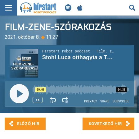
KERESÉS
FILM-ZENE-SZÓRAKOZÁS
KEZDŐLAP
2021. október 8.
◆
11:27
FRISS HÍREK
TECH HÍREK
FILM-ZENE-SZÓRAKOZÁS
PLAYLIST
MI AZ A ROBOT PODCAST?