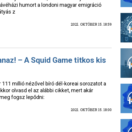
ávéházi humort a londoni magyar emigráció
átyás z
2021. OKTÓBER 15. 18:59
anaz! – A Squid Game titkos kis
 111 millió nézővel bíró dél-koreai sorozatot a
akkor olvasd el az alábbi cikket, mert akár
y meg fogsz lepődni:
2021. OKTÓBER 15. 18:00