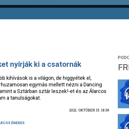
t nyírják ki a csatornák
FR
 kihívások is a világon, de higgyétek el,
árhuzamosan egymás mellett nézni a Dancing
lamint a Sztárban sztár leszek!-et és az Álarcos
m a tanulságokat.
2021. OKTÓBER 15. 18:38
ARCOS ÉNEKES