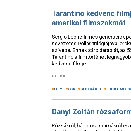
Tarantino kedvenc film
amerikai filmszakmát
Sergio Leone filmes generációk p
nevezetes Dollár-trilógiájával örö
szívébe. Ennek záró darabját, az 5
Tarantino a filmtörténet legnagyob
kedvenc filmje.
BLIKK
FILM
USA
GENERÁCIÓ
LIONEL MESSI
Danyi Zoltán rózsaform
Rózsákról, háborús traumákról és