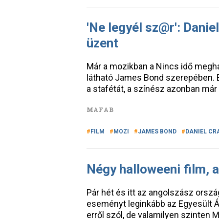
'Ne legyél sz@r': Danie
üzent
Már a mozikban a Nincs idő meghal
látható James Bond szerepében. Eg
a stafétát, a színész azonban már
MAFAB
FILM
MOZI
JAMES BOND
DANIEL CR
Négy halloweeni film, a
Pár hét és itt az angolszász orsz
eseményt leginkább az Egyesült Á
erről szól, de valamilyen szinten 