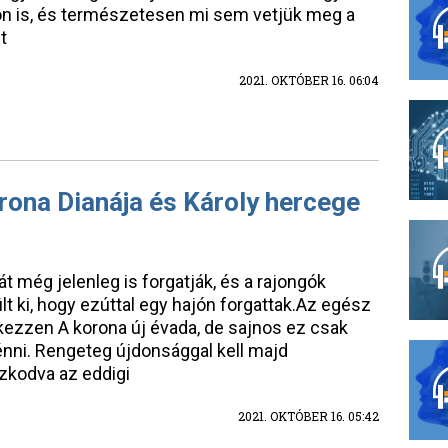
thon is, és természetesen mi sem vetjük meg a
t
2021. OKTÓBER 16. 06:04
rona Dianája és Károly hercege
 még jelenleg is forgatják, és a rajongók
lt ki, hogy ezúttal egy hajón forgattak.Az egész
rkezzen A korona új évada, de sajnos ez csak
ni. Rengeteg újdonsággal kell majd
zkodva az eddigi
2021. OKTÓBER 16. 05:42