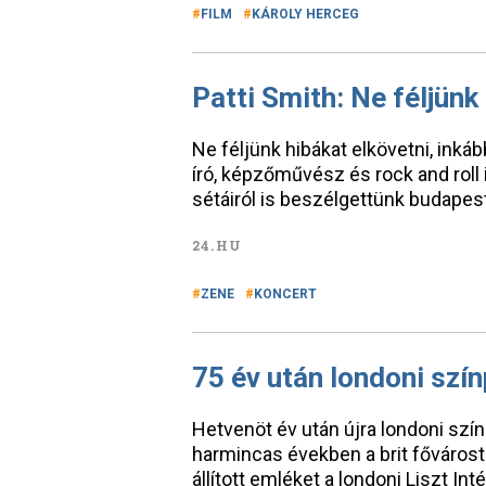
FILM
KÁROLY HERCEG
Patti Smith: Ne féljünk
Ne féljünk hibákat elkövetni, inkáb
író, képzőművész és rock and roll i
sétáiról is beszélgettünk budapest
24.HU
ZENE
KONCERT
75 év után londoni szí
Hetvenöt év után újra londoni szín
harmincas években a brit főváros
állított emléket a londoni Liszt In