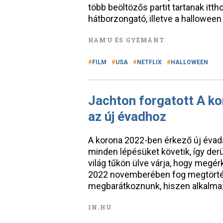
több beöltözős partit tartanak it
hátborzongató, illetve a halloween 
HAMU ÉS GYÉMÁNT
FILM
USA
NETFLIX
HALLOWEEN
Jachton forgatott A ko
az új évadhoz
A korona 2022-ben érkező új évadát
minden lépésüket követik, így derü
világ tűkön ülve várja, hogy megé
2022 novemberében fog megtörtén
megbarátkoznunk, hiszen alkalma
IN.HU