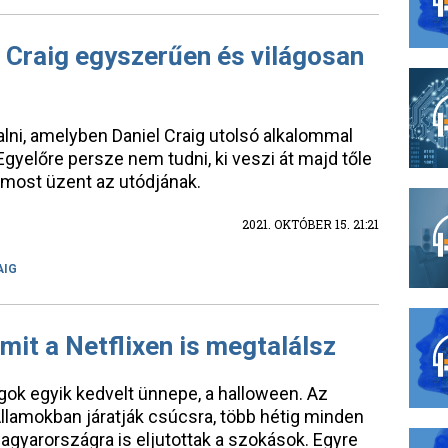
l Craig egyszerűen és világosan
ni, amelyben Daniel Craig utolsó alkalommal
yelőre persze nem tudni, ki veszi át majd tőle
 most üzent az utódjának.
2021. OKTÓBER 15. 21:21
AIG
mit a Netflixen is megtalálsz
ágok egyik kedvelt ünnepe, a halloween. Az
llamokban járatják csúcsra, több hétig minden
Magyarországra is eljutottak a szokások. Egyre