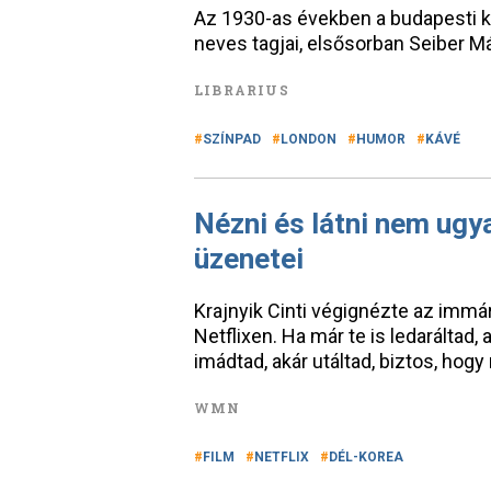
Az 1930-as években a budapesti k
neves tagjai, elsősorban Seiber M
LIBRARIUS
SZÍNPAD
LONDON
HUMOR
KÁVÉ
Nézni és látni nem ugy
üzenetei
Krajnyik Cinti végignézte az immár
Netflixen. Ha már te is ledaráltad, 
imádtad, akár utáltad, biztos, hog
WMN
FILM
NETFLIX
DÉL-KOREA