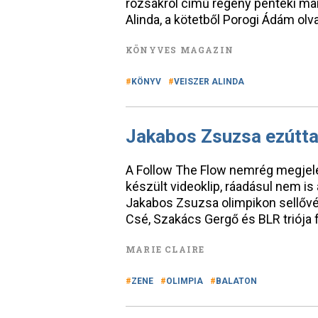
rózsákról című regény pénteki ma
Alinda, a kötetből Porogi Ádám olva
KÖNYVES MAGAZIN
KÖNYV
VEISZER ALINDA
Jakabos Zsuzsa ezútta
A Follow The Flow nemrég megjele
készült videoklip, ráadásul nem i
Jakabos Zsuzsa olimpikon sellővé 
Csé, Szakács Gergő és BLR triója f
MARIE CLAIRE
ZENE
OLIMPIA
BALATON