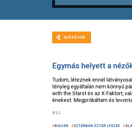
Egymás helyett a nézőke
Tudom, léteznek ennél látványosabb
tényleg egyáltalán nem könnyű p
with the Starst és az X-Faktort, va
énekest. Megpróbáltam és levonta
NLC
BULVÁR
SZTÁRBAN SZTÁR LESZEK
ÁL