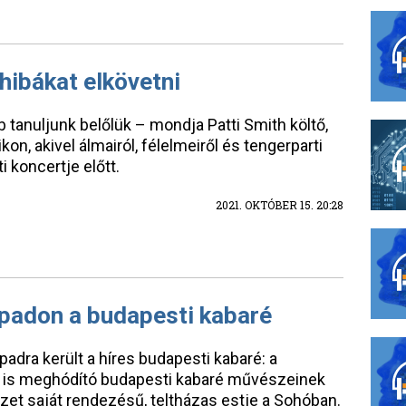
 hibákat elkövetni
b tanuljunk belőlük – mondja Patti Smith költő,
kon, akivel álmairól, félelmeiről és tengerparti
i koncertje előtt.
2021. OKTÓBER 15. 20:28
npadon a budapesti kabaré
padra került a híres budapesti kabaré: a
t is meghódító budapesti kabaré művészeinek
tézet saját rendezésű, teltházas estje a Sohóban.