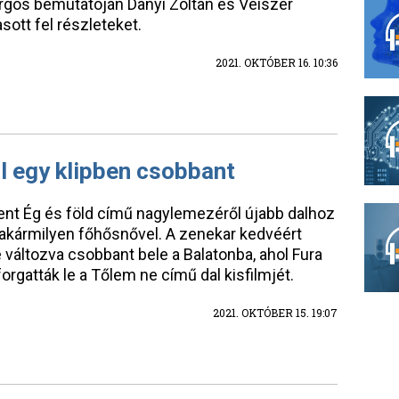
rgós bemutatóján Danyi Zoltán és Veiszer
sott fel részleteket.
2021. OKTÓBER 16. 10:36
l egy klipben csobbant
nt Ég és föld című nagylemezéről újabb dalhoz
s akármilyen főhősnővel. A zenekar kedvéért
változva csobbant bele a Balatonba, ahol Fura
orgatták le a Tőlem ne című dal kisfilmjét.
2021. OKTÓBER 15. 19:07