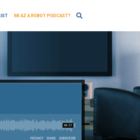
KERESÉS
LIST
MI AZ A ROBOT PODCAST?