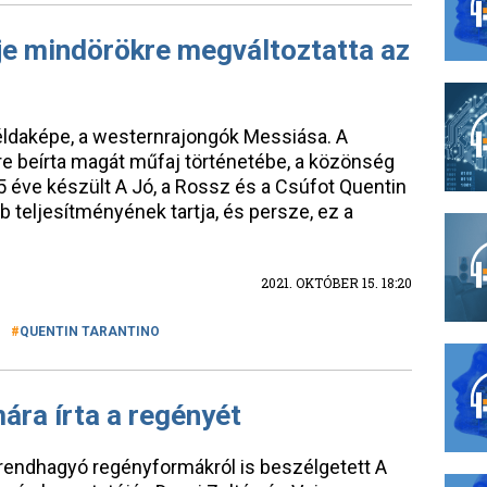
je mindörökre megváltoztatta az
éldaképe, a westernrajongók Messiása. A
kre beírta magát műfaj történetébe, a közönség
5 éve készült A Jó, a Rossz és a Csúfot Quentin
b teljesítményének tartja, és persze, ez a
2021. OKTÓBER 15. 18:20
QUENTIN TARANTINO
ára írta a regényét
 rendhagyó regényformákról is beszélgetett A