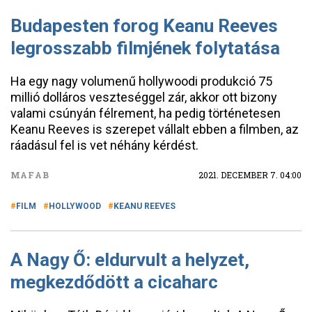
Budapesten forog Keanu Reeves
legrosszabb filmjének folytatása
Ha egy nagy volumenű hollywoodi produkció 75
millió dolláros veszteséggel zár, akkor ott bizony
valami csúnyán félrement, ha pedig történetesen
Keanu Reeves is szerepet vállalt ebben a filmben, az
ráadásul fel is vet néhány kérdést.
MAFAB
2021. DECEMBER 7. 04:00
FILM
HOLLYWOOD
KEANU REEVES
A Nagy Ő: eldurvult a helyzet,
megkezdődött a cicaharc