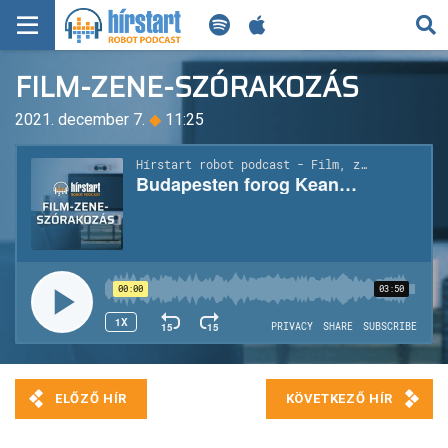
KERESÉS
FILM-ZENE-SZÓRAKOZÁS
KEZDŐLAP
2021. december 7.
◆
11:25
FRISS HÍREK
TECH HÍREK
FILM-ZENE-SZÓRAKOZÁS
PLAYLIST
MI AZ A ROBOT PODCAST?