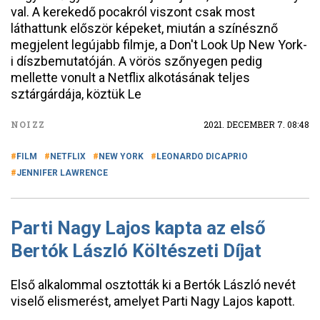
val. A kerekedő pocakról viszont csak most
láthattunk először képeket, miután a színésznő
megjelent legújabb filmje, a Don't Look Up New York-
i díszbemutatóján. A vörös szőnyegen pedig
mellette vonult a Netflix alkotásának teljes
sztárgárdája, köztük Le
NOIZZ
2021. DECEMBER 7. 08:48
FILM
NETFLIX
NEW YORK
LEONARDO DICAPRIO
JENNIFER LAWRENCE
Parti Nagy Lajos kapta az első
Bertók László Költészeti Díjat
Első alkalommal osztották ki a Bertók László nevét
viselő elismerést, amelyet Parti Nagy Lajos kapott.