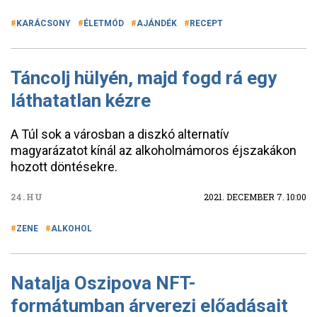
KARÁCSONY
ÉLETMÓD
AJÁNDÉK
RECEPT
Táncolj hülyén, majd fogd rá egy
láthatatlan kézre
A Túl sok a városban a diszkó alternatív
magyarázatot kínál az alkoholmámoros éjszakákon
hozott döntésekre.
24.HU
2021. DECEMBER 7. 10:00
ZENE
ALKOHOL
Natalja Oszipova NFT-
formátumban árverezi előadásait