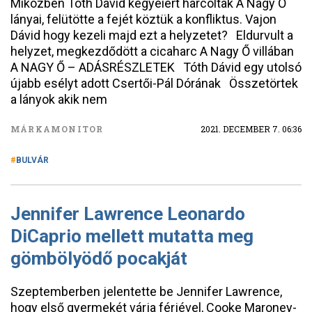
Miközben Tóth Dávid kegyeiért harcoltak A Nagy Ő
lányai, felütötte a fejét köztük a konfliktus. Vajon
Dávid hogy kezeli majd ezt a helyzetet? Eldurvult a
helyzet, megkezdődött a cicaharc A Nagy Ő villában
A NAGY Ő – ADÁSRÉSZLETEK Tóth Dávid egy utolsó
újabb esélyt adott Csertői-Pál Dórának Összetörtek
a lányok akik nem
MÁRKAMONITOR
2021. DECEMBER 7. 06:36
BULVÁR
Jennifer Lawrence Leonardo
DiCaprio mellett mutatta meg
gömbölyödő pocakját
Szeptemberben jelentette be Jennifer Lawrence,
hogy első gyermekét várja férjével, Cooke Maroney-