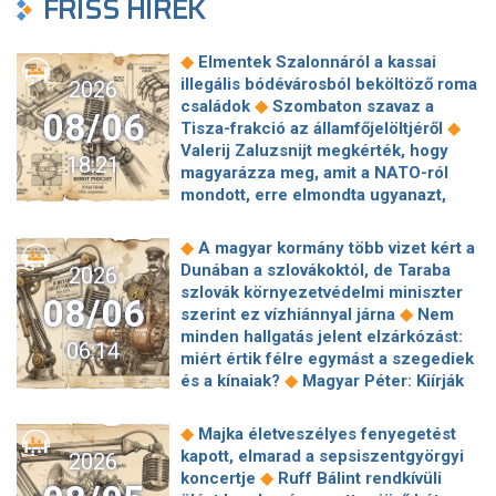
FRISS HÍREK
◆
Elmentek Szalonnáról a kassai
illegális bódévárosból beköltöző roma
2026
◆
családok
Szombaton szavaz a
08/06
◆
Tisza-frakció az államfőjelöltjéről
Valerij Zaluzsnijt megkérték, hogy
18:21
magyarázza meg, amit a NATO-ról
mondott, erre elmondta ugyanazt,
◆
csak még erősebben
800 millióért
kötött szerződéseket a HM cége a
◆
A magyar kormány több vizet kért a
Lounge Eventtel, a miniszter
Dunában a szlovákoktól, de Taraba
2026
◆
feljelentést tett
Orbán Anita
szlovák környezetvédelmi miniszter
08/06
megkérte a szlovák kormányt, hogy
◆
szerint ez vízhiánnyal járna
Nem
◆
segítse a magyar vízellátást
Forró
minden hallgatás jelent elzárkózást:
06:14
augusztus: gátja lehet az uniós
miért értik félre egymást a szegediek
források hazahozatalának az
◆
és a kínaiak?
Magyar Péter: Kiírják
◆
Alkotmánybíróság?
Török Gábor: Ez
az első szélerőművi pályázatokat, a
◆
Magyar Péter vizsgahete
projektekben magyar állami
◆
Majka életveszélyes fenyegetést
Meglepetés az albérletpiacon, nincs
◆
tulajdonrészt fognak előírni
Orbán
kapott, elmarad a sepsiszentgyörgyi
2026
◆
roham
Hirtelen titkolózni kezdett a
Gáspár hatszor repült honvédségi
◆
koncertje
Ruff Bálint rendkívüli
◆
Tisza a kegyelmi ügyekről
◆
gépen Csádba és Nigerbe
Ismert