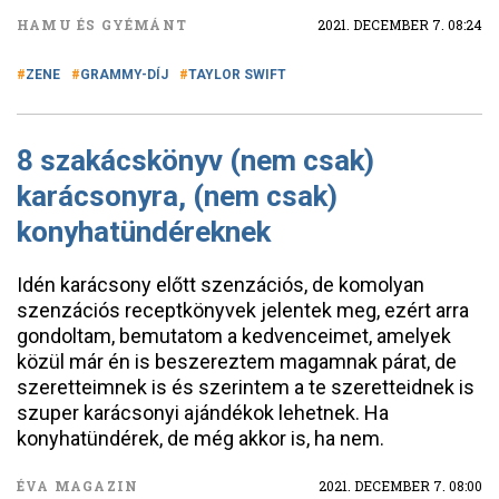
HAMU ÉS GYÉMÁNT
2021. DECEMBER 7. 08:24
ZENE
GRAMMY-DÍJ
TAYLOR SWIFT
8 szakácskönyv (nem csak)
karácsonyra, (nem csak)
konyhatündéreknek
Idén karácsony előtt szenzációs, de komolyan
szenzációs receptkönyvek jelentek meg, ezért arra
gondoltam, bemutatom a kedvenceimet, amelyek
közül már én is beszereztem magamnak párat, de
szeretteimnek is és szerintem a te szeretteidnek is
szuper karácsonyi ajándékok lehetnek. Ha
konyhatündérek, de még akkor is, ha nem.
ÉVA MAGAZIN
2021. DECEMBER 7. 08:00