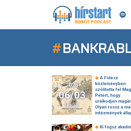
#
BANKRABL
◆
A Fidesz
közleményben
2026
szólította fel Ma
06/03
Pétert, hogy
uralkodjon magá
06:32
Olyan rossz a ma
intézmények álla
hogy ez most má
komoly növekedé
◆
Ki fogsz akadn
◆
tartalék
Nagyon