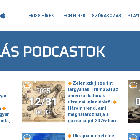
FRISS HÍREK
TECH HÍREK
SZÓRAKOZÁS
PLAY
ÁS PODCASTOK
◆
Zelenszkij szerint
tárgyaltak Trumppal az
2025
gyar
amerikai katonák
12/31
◆
ukrajnai jelenlétéről
◆
n
Három trend, ami
06:33
gyar
meghatározhatja a
pota,
gazdaságot 2026-ban
◆
r
Nagyon úgy néz ki,
si
hogy Sulyok Tamásnak
◆
i
Ukrajna menetelne,
 kell
maradt még