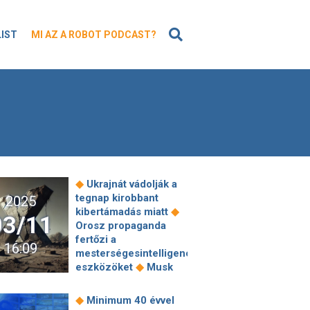
KERESÉS
LIST
MI AZ A ROBOT PODCAST?
◆
Ukrajnát vádolják a
tegnap kirobbant
2025
◆
kibertámadás miatt
03/11
Orosz propaganda
fertőzi a
16:09
mesterségesintelligencia-
◆
eszközöket
Musk
ukrán hekkereket
vádol, de egy
◆
Minimum 40 évvel
palesztinpárti csoport