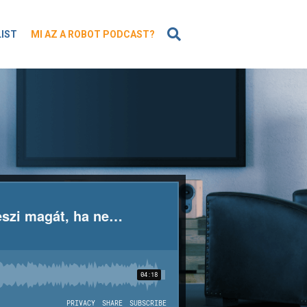
KERESÉS
LIST
MI AZ A ROBOT PODCAST?