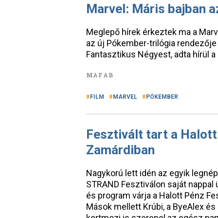
Marvel: Máris bajban a
Meglepő hírek érkeztek ma a Marv
az új Pókember-trilógia rendezője
Fantasztikus Négyest, adta hírül a
MAFAB
FILM
MARVEL
PÓKEMBER
Fesztivált tart a Halo
Zamárdiban
Nagykorú lett idén az egyik legné
STRAND Fesztiválon saját nappal 
és program várja a Halott Pénz F
Mások mellett Krúbi, a ByeAlex és 
kertmozi is szerepel az egész na