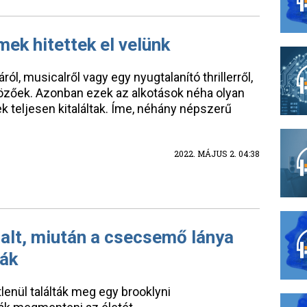
mek hitettek el velünk
ól, musicalről vagy egy nyugtalanító thrillerről,
gözőek. Azonban ezek az alkotások néha olyan
 teljesen kitaláltak. Íme, néhány népszerű
2022. MÁJUS 2. 04:38
halt, miután a csecsemő lánya
ták
lenül találták meg egy brooklyni