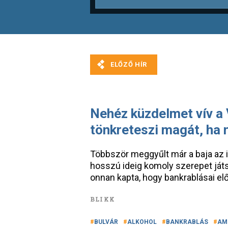
Nehéz küzdelmet vív a 
tönkreteszi magát, ha n
Többször meggyűlt már a baja az it
hosszú ideig komoly szerepet játsz
onnan kapta, hogy bankrablásai előt
BLIKK
BULVÁR
ALKOHOL
BANKRABLÁS
AM