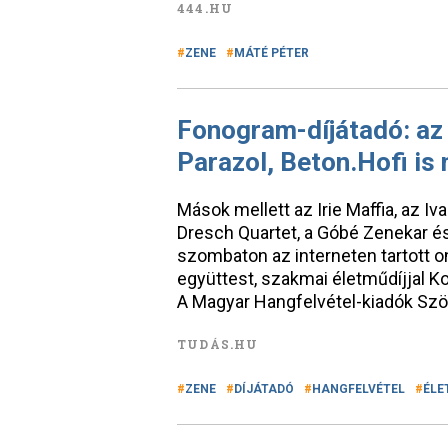
444.HU
ZENE
MÁTÉ PÉTER
Fonogram-díjátadó: az I
Parazol, Beton.Hofi is 
Mások mellett az Irie Maffia, az Iv
Dresch Quartet, a Góbé Zenekar és
szombaton az interneten tartott o
együttest, szakmai életműdíjjal K
A Magyar Hangfelvétel-kiadók Szö
TUDÁS.HU
ZENE
DÍJÁTADÓ
HANGFELVÉTEL
ÉLE