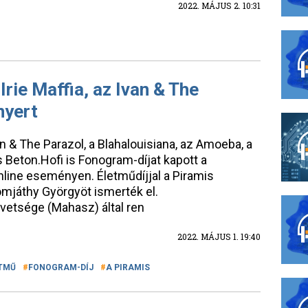
2022. MÁJUS 2. 10:31
rie Maffia, az Ivan & The
nyert
an & The Parazol, a Blahalouisiana, az Amoeba, a
 Beton.Hofi is Fonogram-díjat kapott a
nline eseményen. Életműdíjjal a Piramis
omjáthy Györgyöt ismerték el.
vetsége (Mahasz) által ren
2022. MÁJUS 1. 19:40
TMŰ
FONOGRAM-DÍJ
A PIRAMIS