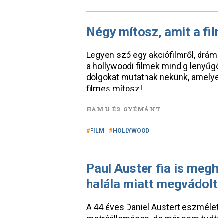
Négy mítosz, amit a fil
Legyen szó egy akciófilmről, drámár
a hollywoodi filmek mindig lenyű
dolgokat mutatnak nekünk, amelyek
filmes mítosz!
HAMU ÉS GYÉMÁNT
FILM
HOLLYWOOD
Paul Auster fia is meg
halála miatt megvádol
A 44 éves Daniel Austert eszmélet