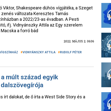
 Viktor, Shakespeare dühös vígjátéka, a Szeget
új zenés változata Keresztes Tamás
zínházban a 2022/23-as évadban. A Pesti
ó, ifj. Vidnyánszky Attila az Egy szerelem
a Macska a forró bád
2022. MÁJUS 2. 06:06
VÍGSZÍNHÁZ
VIDNYÁNSZKY ATTILA
RUDOLF PÉTER
 a múlt század egyik
 dalszövegírója
írt dalokat, de ő írta a West Side Story és a