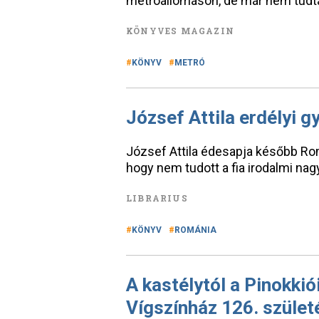
metróállomáson, de már nem tudt
KÖNYVES MAGAZIN
KÖNYV
METRÓ
József Attila erdélyi g
József Attila édesapja később Rom
hogy nem tudott a fia irodalmi na
LIBRARIUS
KÖNYV
ROMÁNIA
A kastélytól a Pinokkió
Vígszínház 126. szület