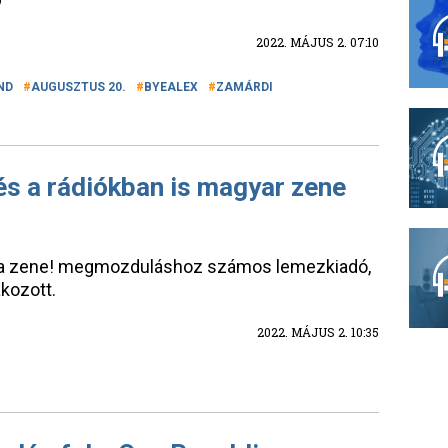
2022. MÁJUS 2. 07:10
ND
AUGUSZTUS 20.
BYEALEX
ZAMÁRDI
és a rádiókban is magyar zene
l a zene! megmozduláshoz számos lemezkiadó,
akozott.
2022. MÁJUS 2. 10:35