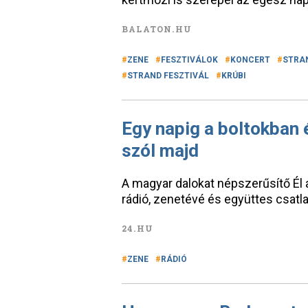
BALATON.HU
ZENE
FESZTIVÁLOK
KONCERT
STRA
STRAND FESZTIVÁL
KRÚBI
Egy napig a boltokban 
szól majd
A magyar dalokat népszerűsítő É
rádió, zenetévé és együttes csatl
24.HU
ZENE
RÁDIÓ