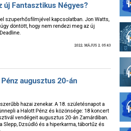
z új Fantasztikus Négyes?
el szuperhősfilmjével kapcsolatban. Jon Watts,
 úgy döntött, hogy nem rendezi meg az új
 Deadline.
2022. MÁJUS 2. 05:43
tt Pénz augusztus 20-án
pszerűbb hazai zenekar. A 18. születésnapot a
ünnepli a Halott Pénz és közönsége: 18 koncert
esztivál vendégeit augusztus 20-án Zamárdiban.
a Slepp, Dzsúdló és a hiperkarma, tábortűz és
p