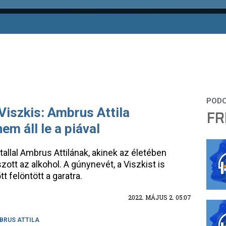
Viszkis: Ambrus Attila
FR
em áll le a piával
allal Ambrus Attilának, akinek az életében
ott az alkohol. A gúnynevét, a Viszkist is
t felöntött a garatra.
2022. MÁJUS 2. 05:07
BRUS ATTILA