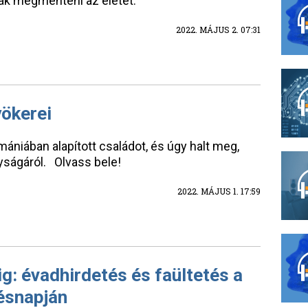
ák megmenteni az életét.
2022. MÁJUS 2. 07:31
yökerei
ániában alapított családot, és úgy halt meg,
gyságáról. Olvass bele!
2022. MÁJUS 1. 17:59
ig: évadhirdetés és faültetés a
ésnapján