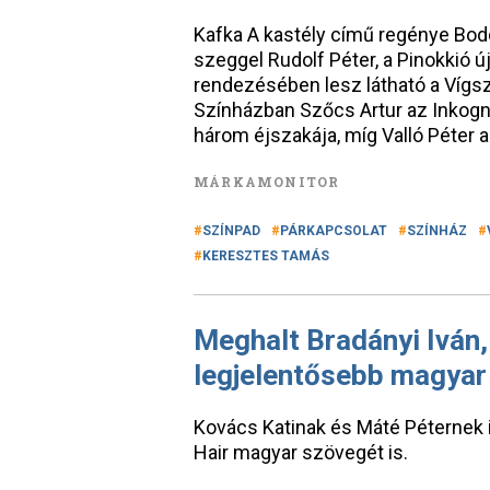
Kafka A kastély című regénye Bodó
szeggel Rudolf Péter, a Pinokkió 
rendezésében lesz látható a Vígs
Színházban Szőcs Artur az Inkognit
három éjszakája, míg Valló Péter 
MÁRKAMONITOR
SZÍNPAD
PÁRKAPCSOLAT
SZÍNHÁZ
KERESZTES TAMÁS
Meghalt Bradányi Iván,
legjelentősebb magyar
Kovács Katinak és Máté Péternek is 
Hair magyar szövegét is.