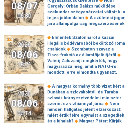
◆
fogyasztáscsökkentésre
Huth
08/07
Gergely: Orbán Balázs működése
szekunder szégyenérzetet váltott ki a
06:30
◆
teljes jobboldalon
A születési jogon
járó állampolgárság megszerzésének
korlátozásáról írt alá rendeletet
◆
Donald Trump
„Kevésen múlt a
◆
Elmentek Szalonnáról a kassai
katasztrófa” – szintet léphetett az
illegális bódévárosból beköltöző roma
2026
◆
orosz hibrid hadviselés
Bod Péter
◆
családok
Szombaton szavaz a
08/06
Ákos: Vagyonkezelés közérdekből: mi
◆
Tisza-frakció az államfőjelöltjéről
◆
jön a kekvák után?
Térképen, ahogy
Valerij Zaluzsnijt megkérték, hogy
18:21
hajnalban elérte Magyarország
magyarázza meg, amit a NATO-ról
◆
határát a hidegfront
A forintot is
mondott, erre elmondta ugyanazt,
◆
megütheti az aszály
Szombaton
◆
csak még erősebben
800 millióért
szavaz a Tisza-frakció az
kötött szerződéseket a HM cége a
◆
A magyar kormány több vizet kért a
◆
államfőjelöltjéről
Egyre inkább az
Lounge Eventtel, a miniszter
Dunában a szlovákoktól, de Taraba
2026
agglomerációt választják a főváros
◆
feljelentést tett
Orbán Anita
szlovák környezetvédelmi miniszter
helyett, akik százmilliónál többért
08/06
megkérte a szlovák kormányt, hogy
◆
szerint ez vízhiánnyal járna
Nem
◆
vennének lakást
Robbanószereket
◆
segítse a magyar vízellátást
Forró
minden hallgatás jelent elzárkózást:
találtak Budapesten, péntek hajnalban
06:14
augusztus: gátja lehet az uniós
miért értik félre egymást a szegediek
◆
több helyszínt is lezárnak
Calcio:
források hazahozatalának az
◆
és a kínaiak?
Magyar Péter: Kiírják
mintha Michelangelo zsírkrétával
◆
Alkotmánybíróság?
Török Gábor: Ez
az első szélerőművi pályázatokat, a
◆
alkotna
Hazai pályán kell kiharcolni