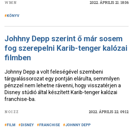
WMN
2022. ÁPRILIS 21. 18:06
KÖNYV
Johhny Depp szerint ő már sosem
fog szerepelni Karib-tenger kalózai
filmben
Johnny Depp a volt feleségével szembeni
tárgyalássorozat egy pontján elárulta, semmilyen
pénzzel nem lehetne rávenni, hogy visszatérjen a
Disney stúdió által készített Karib-tenger kalózai
franchise-ba.
NOIZZ
2022. ÁPRILIS 22. 09:12
FILM
DISNEY
FRANCHISE
JOHNNY DEPP