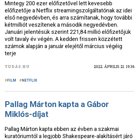
Mintegy 200 ezer előfizetővel lett kevesebb
előfizetője a Netflix streamingszolgáltatónak az idei
első negyedévben, és arra számítanak, hogy további
kétmilliót veszítenek a második negyedévben.
Januári jelentésük szerint 221,84 millió előfizetőjük
volt tavaly év végén. A kedden frissen közzétett
számok alapján a január elejétől március végéig
terje
TUDÁS.HU
2022. ÁPRILIS 21. 19:36
FILM
NETFLIX
Pallag Márton kapta a Gábor
Miklós-díjat
Pallag Márton kapta ebben az évben a szakmai
kuratóriumtól a legjobb Shakespeare-alakításért járó