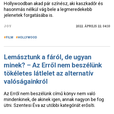
Hollywoodban akad pár színész, aki kaszkadőr és
hasonmás nélkül vág bele a legmeredekebb
jelenetek forgatásába is.
JOY
2022. ÁPRILIS 22. 04:10
FILM
HOLLYWOOD
Lemásztunk a fáról, de ugyan
minek? – Az Erről nem beszélünk
tökéletes látlelet az alternatív
valóságainkról
Az Erről nem beszélünk című könyv nem való
mindenkinek, de akinek igen, annak nagyon be fog
ütni. Szentesi Éva az utóbbi kategóriát erősíti.