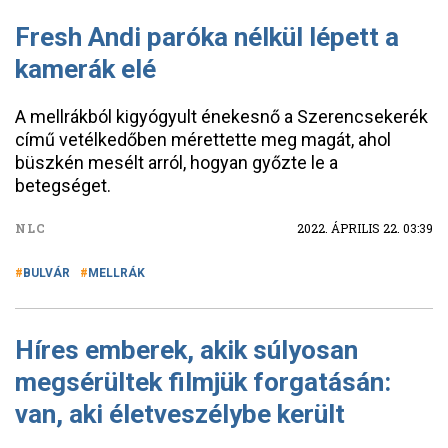
Fresh Andi paróka nélkül lépett a
kamerák elé
A mellrákból kigyógyult énekesnő a Szerencsekerék
című vetélkedőben mérettette meg magát, ahol
büszkén mesélt arról, hogyan győzte le a
betegséget.
NLC
2022. ÁPRILIS 22. 03:39
BULVÁR
MELLRÁK
Híres emberek, akik súlyosan
megsérültek filmjük forgatásán:
van, aki életveszélybe került