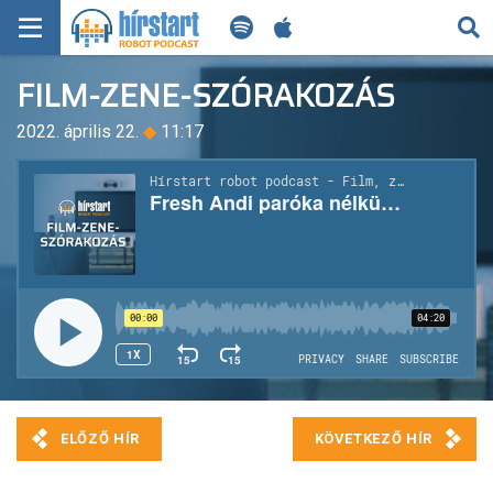
KERESÉS
FILM-ZENE-SZÓRAKOZÁS
KEZDŐLAP
2022. április 22.
◆
11:17
FRISS HÍREK
TECH HÍREK
FILM-ZENE-SZÓRAKOZÁS
PLAYLIST
MI AZ A ROBOT PODCAST?