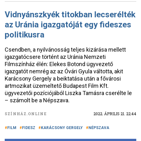
Vidnyánszkyék titokban lecserélték
az Uránia igazgatóját egy fideszes
politikusra
Csendben, a nyilvánosság teljes kizárása mellett
igazgatócsere történt az Uránia Nemzeti
Filmszínház élén: Elekes Botond ügyvezető
igazgatót nemrég az az Óvári Gyula váltotta, akit
Karácsony Gergely a beiktatása után a fővárosi
artmozikat üzemeltető Budapest Film Kft.
ügyvezetői pozíciójából Liszka Tamásra cserélte le
– számolt be a Népszava.
SZÍNHÁZ.ONLINE
2022. ÁPRILIS 21. 22:44
FILM
FIDESZ
KARÁCSONY GERGELY
NÉPSZAVA