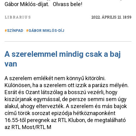
Gábor Miklós-díjat. Olvass bele!
LIBRARIUS
2022. ÁPRILIS 21. 18:59
SZÍNPAD
GÁBOR MIKLÓS-DÍJ
A szerelemmel mindig csak a baj
van
A szerelem emlékét nem könnyű kitörölni.
Különösen, ha a szerelem ott izzik a parázs mélyén.
Esrát és Ozant látszólag a bosszú vezérli, hogy
kiszúrjanak egymással, de persze semmi sem úgy
alakul, ahogy eltervezték. A szerelem és más bajok
című török sorozat epizódja hétköznaponként
16.55-től peregnek az RTL Klubon, de megtalálható
az RTL Most/RTL M