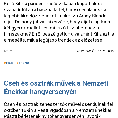
Köllő Killa a pandémia időszakában kapott plusz
szabadidőt arra használta fel, hogy megalapítsa a
legjobb filmelőzeteseket jutalmazó Arany Blende-
díjat. De hogy jut valaki eszébe, hogy díjat alapítson
két gyerek mellett, és mit szólt az ötletéhez a
filmszakma? Erről beszélgettünk, valamint Killa azt is
elmesélte, mik a legújabb trendek az előzetese
NLC
2022. OKTÓBER 17. 10:35
FILM
TREND
Cseh és osztrák művek a Nemzeti
Énekkar hangversenyén
Cseh és osztrák zeneszerzők művei csendülnek fel
október 18-án a Pesti Vigadóban a Nemzeti Énekkar
Pászti bérletének nyitóhangversenyén. Dvorák,