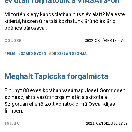
év után folytatódik a VIASAT3-on
Mi történik egy kapcsolatban húsz év alatt? Ma este
kiderül, hiszen újra találkozhatunk Brúnó és Brigi
poénos párosával.
COLORE
2022. OKTÓBER 17. 07:00
FILM
SZABÓ GYŐZŐ
OROSZLÁN SZONJA
Meghalt Tapicska forgalmista
Elhunyt 88 éves korában vasárnap Josef Somr cseh
színész, aki a vasúti forgalmistát alakította a
Szigorúan ellenőrzött vonatok című Oscar-díjas
filmben.
168.HU
2022. OKTÓBER 16. 17:39