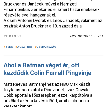
Bruckner és Janácek művei a Nemzeti
Filharmonikus Zenekar és elismert hazai énekesek
részvételével hangzanak el.
A cseh Antonín Dvorák és Leos Janácek, valamint az
osztrák Anton Bruckner a 19. század és a
TUDÁS.HU
2022. OKTÓBER 16. 19:34
ZENE
AUSZTRIA
CSEHORSZÁG
Ahol a Batman véget ér, ott
kezdődik Colin Farrell Pingvinje
Matt Reeves Batmanjéhez az HBO Max készít
folytatás-sorozatot a Pingvinnel, azaz Oswald
Cobblepottal a főszerepben, ezzel kárpótolva a
nézőket azért a kevés időért, amit a filmben a
karakter kapott.