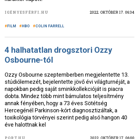
IGÉNYESFÉRFI.HU
2022. OKTÓBER 17. 06:34
FILM
HBO
COLIN FARRELL
4 halhatatlan drogsztori Ozzy
Osbourne-tól
Ozzy Osbourne szeptemberben megjelentette 13.
stúdiólemezét, bejelentette jövő évi világturnéját, a
napokban pedig saját sminkkollekcióját is piacra
dobta. Mindez több mint bámulatos teljesítmény
annak fényében, hogy a 73 éves Sötétség
Hercegénél Parkinson-kórt diagnosztizáltak, a
toxikológia törvényei szerint pedig alsó hangon 40
éve halottnak kel
PORT.HU
2022. OKTÓBER 17. 06:00