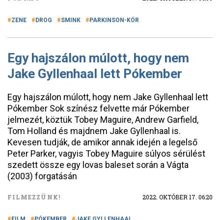
ZENE
DROG
SMINK
PARKINSON-KÓR
Egy hajszálon múlott, hogy nem
Jake Gyllenhaal lett Pókember
Egy hajszálon múlott, hogy nem Jake Gyllenhaal lett
Pókember Sok színész felvette már Pókember
jelmezét, köztük Tobey Maguire, Andrew Garfield,
Tom Holland és majdnem Jake Gyllenhaal is.
Kevesen tudják, de amikor annak idején a legelső
Peter Parker, vagyis Tobey Maguire súlyos sérülést
szedett össze egy lovas baleset során a Vágta
(2003) forgatásán
FILMEZZÜNK!
2022. OKTÓBER 17. 06:20
FILM
PÓKEMBER
JAKE GYLLENHAAL