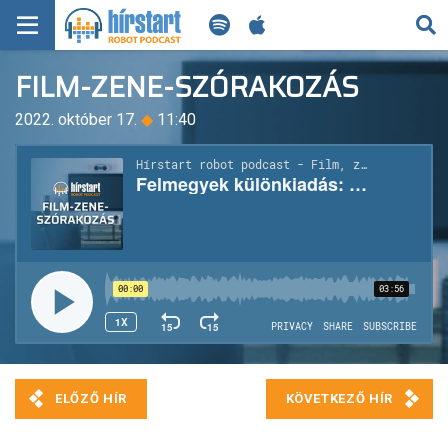
KERESÉS
FILM-ZENE-SZÓRAKOZÁS
KEZDŐLAP
2022. október 17.
◆
11:40
FRISS HÍREK
TECH HÍREK
FILM-ZENE-SZÓRAKOZÁS
PLAYLIST
MI AZ A ROBOT PODCAST?