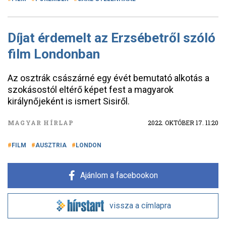
Díjat érdemelt az Erzsébetről szóló
film Londonban
Az osztrák császárné egy évét bemutató alkotás a
szokásostól eltérő képet fest a magyarok
királynőjeként is ismert Sisiről.
MAGYAR HÍRLAP
2022. OKTÓBER 17. 11:20
FILM
AUSZTRIA
LONDON
Ajánlom a facebookon
vissza a címlapra