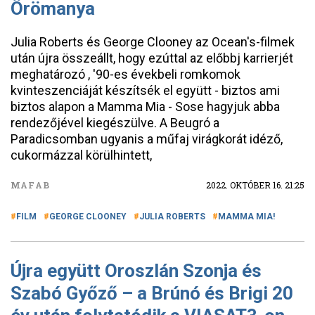
Örömanya
Julia Roberts és George Clooney az Ocean's-filmek
után újra összeállt, hogy ezúttal az előbbj karrierjét
meghatározó , '90-es évekbeli romkomok
kvinteszenciáját készítsék el együtt - biztos ami
biztos alapon a Mamma Mia - Sose hagyjuk abba
rendezőjével kiegészülve. A Beugró a
Paradicsomban ugyanis a műfaj virágkorát idéző,
cukormázzal körülhintett,
MAFAB
2022. OKTÓBER 16. 21:25
FILM
GEORGE CLOONEY
JULIA ROBERTS
MAMMA MIA!
Újra együtt Oroszlán Szonja és
Szabó Győző – a Brúnó és Brigi 20