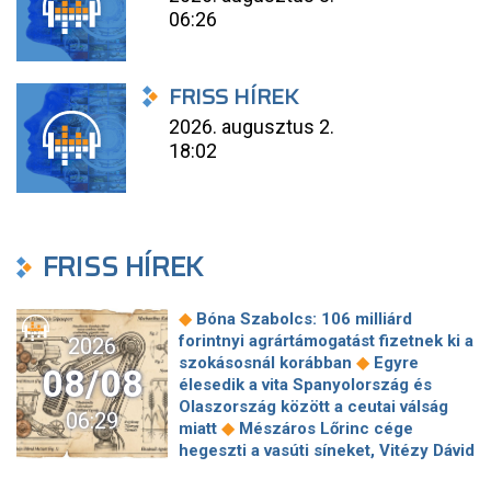
06:26
FRISS HÍREK
2026. augusztus 2.
18:02
FRISS HÍREK
◆
Bóna Szabolcs: 106 milliárd
forintnyi agrártámogatást fizetnek ki a
2026
◆
szokásosnál korábban
Egyre
08/08
élesedik a vita Spanyolország és
Olaszország között a ceutai válság
06:29
◆
miatt
Mészáros Lőrinc cége
hegeszti a vasúti síneket, Vitézy Dávid
◆
elmagyarázta, miért
Jogi lépéseket