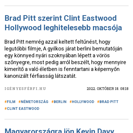
Brad Pitt szerint Clint Eastwood
Hollywood leghitelesebb macsója
Brad Pitt nemrég azzal keltett feltűnést, hogy
legutóbbi filmje, A gyilkos járat berlini bemutatóján
egy könnyed nyári szoknyában lépett a vörös
szőnyegre, most pedig arról beszélt, hogy mennyire
kimerítő a való életben is fenntartani a képernyőn
kanonizált férfiasság látszatát.
IGÉNYESFÉRFI.HU
2022. OKTÓBER 18. 08:18
FILM
NÉMETORSZÁG
BERLIN
HOLLYWOOD
BRAD PITT
CLINT EASTWOOD
Magyarországra jön Kevin Davy