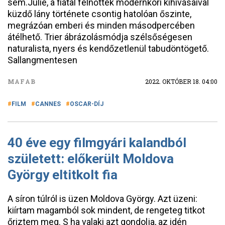
sem.Julie, a fiatal felnőttek modernkori kihívásaival
küzdő lány története csontig hatolóan őszinte,
megrázóan emberi és minden másodpercében
átélhető. Trier ábrázolásmódja szélsőségesen
naturalista, nyers és kendőzetlenül tabudöntögető.
Sallangmentesen
MAFAB
2022. OKTÓBER 18. 04:00
FILM
CANNES
OSCAR-DÍJ
40 éve egy filmgyári kalandból
született: előkerült Moldova
György eltitkolt fia
A síron túlról is üzen Moldova György. Azt üzeni:
kiírtam magamból sok mindent, de rengeteg titkot
őriztem meg. S ha valaki azt gondolja, az idén