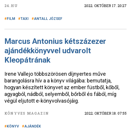
24.HU
2022. OKTÓBER 17. 20:27
FILM
TAXI
ANTALL JÓZSEF
Marcus Antonius kétszázezer
ajándékkönyvvel udvarolt
Kleopátrának
Irene Vallejo többszörösen díjnyertes műve
barangolásra hív a a könyv világába: bemutatja,
hogyan készített könyvet az ember füstből, kőből,
agyagból, nádból, selyemből, bőrből és fából, míg
végül eljutott e-könyvolvasójáig.
KÖNYVES MAGAZIN
2022. OKTÓBER 18. 07:55
KÖNYV
AJÁNDÉK