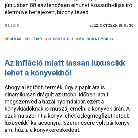
júniusban 88 esztendősen elhunyt Kossuth-díjas író
életműve befejezett, bizony téved.
BLIKK
2022. OKTÓBER 18. 05:30
BULVÁR
ÉLETMŰ
KOSSUTH-DÍJ
MOLDOVA GYÖRGY
Az infláció miatt lassan luxuscikk
lehet a könyvekből
Ahogy a legtöbb termék, úgy a papír ára is
dinamikusan drágult az utóbbi időben, amit
megszenved a hazai nyomdaipar, ezért a
könyvkiadóknak is muszáj emelni a könyvek árán. A
szakma szerint a könyv lehet a „legmegfizethetőbb
luxuscikk” karácsonyra. Szerencsére volt pár könyv,
ami húzta a könyvkereskedést.