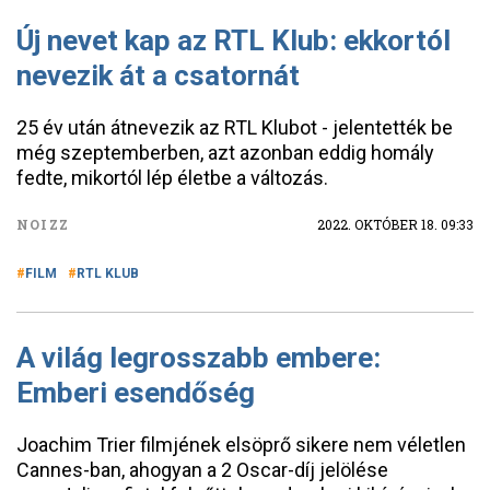
Új nevet kap az RTL Klub: ekkortól
nevezik át a csatornát
25 év után átnevezik az RTL Klubot - jelentették be
még szeptemberben, azt azonban eddig homály
fedte, mikortól lép életbe a változás.
NOIZZ
2022. OKTÓBER 18. 09:33
FILM
RTL KLUB
A világ legrosszabb embere:
Emberi esendőség
Joachim Trier filmjének elsöprő sikere nem véletlen
Cannes-ban, ahogyan a 2 Oscar-díj jelölése