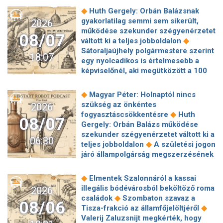
◆
Huth Gergely: Orbán Balázsnak
gyakorlatilag semmi sem sikerült,
2026
működése szekunder szégyenérzetet
08/07
◆
váltott ki a teljes jobboldalon
Sátoraljaújhely polgármestere szerint
18:07
egy nyolcadikos is értelmesebb a
képviselőnél, aki megütközött a 100
◆
milliós parkolón
Az amerikai
hírszerzés szerint Putyin pár éven
◆
Magyar Péter: Holnaptól nincs
belül megtámadhat egy NATO-
szükség az önkéntes
2026
◆
tagállamot
Vitézy Dávid
◆
fogyasztáscsökkentésre
Huth
08/07
elmagyarázta, miért Mészárosék
Gergely: Orbán Balázs működése
cége nyerte a közbeszerzést
szekunder szégyenérzetet váltott ki a
06:30
◆
sínhegesztésre
Nagy cégek
◆
teljes jobboldalon
A születési jogon
segítségét kéri Szolnok
járó állampolgárság megszerzésének
polgármestere a 400 kirúgott
korlátozásáról írt alá rendeletet
◆
kerékpárgyári munkás miatt
Nagy a
◆
Donald Trump
„Kevésen múlt a
◆
Elmentek Szalonnáról a kassai
mozgolódás a Legfőbb Ügyészségen,
katasztrófa” – szintet léphetett az
illegális bódévárosból beköltöző roma
2026
◆
többen kerülnek új pozícióba
Tarr
◆
orosz hibrid hadviselés
Bod Péter
◆
családok
Szombaton szavaz a
Zoltán: Zajlik a közmédia átvilágítása
08/06
Ákos: Vagyonkezelés közérdekből: mi
◆
Tisza-frakció az államfőjelöltjéről
◆
Gajdos László szerint butaság,
◆
jön a kekvák után?
Térképen, ahogy
Valerij Zaluzsnijt megkérték, hogy
hogy a Mol volt jogászára bízták a