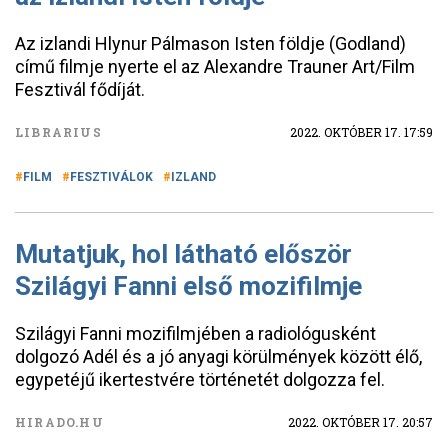
Az izlandi Hlynur Pálmason Isten földje (Godland)
című filmje nyerte el az Alexandre Trauner Art/Film
Fesztivál fődíját.
LIBRARIUS
2022. OKTÓBER 17. 17:59
FILM
FESZTIVÁLOK
IZLAND
Mutatjuk, hol látható először
Szilágyi Fanni első mozifilmje
Szilágyi Fanni mozifilmjében a radiológusként
dolgozó Adél és a jó anyagi körülmények között élő,
egypetéjű ikertestvére történetét dolgozza fel.
HIRADO.HU
2022. OKTÓBER 17. 20:57