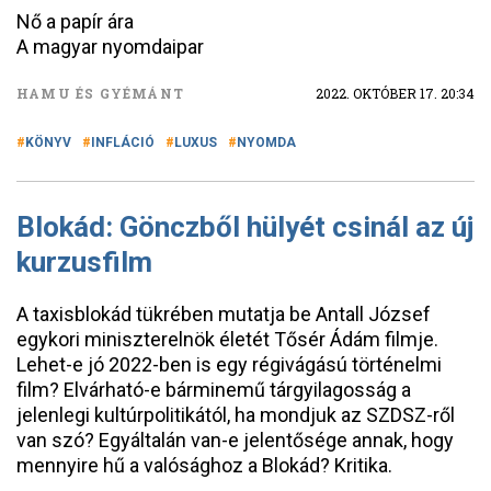
Nő a papír ára
A magyar nyomdaipar
HAMU ÉS GYÉMÁNT
2022. OKTÓBER 17. 20:34
KÖNYV
INFLÁCIÓ
LUXUS
NYOMDA
Blokád: Gönczből hülyét csinál az új
kurzusfilm
A taxisblokád tükrében mutatja be Antall József
egykori miniszterelnök életét Tősér Ádám filmje.
Lehet-e jó 2022-ben is egy régivágású történelmi
film? Elvárható-e bárminemű tárgyilagosság a
jelenlegi kultúrpolitikától, ha mondjuk az SZDSZ-ről
van szó? Egyáltalán van-e jelentősége annak, hogy
mennyire hű a valósághoz a Blokád? Kritika.