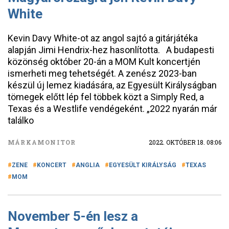
White
Kevin Davy White-ot az angol sajtó a gitárjátéka
alapján Jimi Hendrix-hez hasonlította. A budapesti
közönség október 20-án a MOM Kult koncertjén
ismerheti meg tehetségét. A zenész 2023-ban
készül új lemez kiadására, az Egyesült Királyságban
tömegek előtt lép fel többek közt a Simply Red, a
Texas és a Westlife vendégeként. „2022 nyarán már
találko
MÁRKAMONITOR
2022. OKTÓBER 18. 08:06
ZENE
KONCERT
ANGLIA
EGYESÜLT KIRÁLYSÁG
TEXAS
MOM
November 5-én lesz a