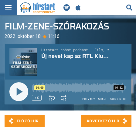
KERESÉS
FILM-ZENE-SZÓRAKOZÁS
KEZDŐLAP
2022. október 18.
◆
11:16
FRISS HÍREK
TECH HÍREK
FILM-ZENE-SZÓRAKOZÁS
PLAYLIST
MI AZ A ROBOT PODCAST?