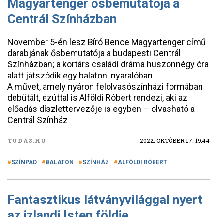
Magyartenger ősbemutatója a
Centrál Színházban
November 5-én lesz Bíró Bence Magyartenger című
darabjának ősbemutatója a budapesti Centrál
Színházban; a kortárs családi dráma huszonnégy óra
alatt játszódik egy balatoni nyaralóban.
A művet, amely nyáron felolvasószínházi formában
debütált, ezúttal is Alföldi Róbert rendezi, aki az
előadás díszlettervezője is egyben – olvasható a
Centrál Színház
TUDÁS.HU
2022. OKTÓBER 17. 19:44
SZÍNPAD
BALATON
SZÍNHÁZ
ALFÖLDI RÓBERT
Fantasztikus látványvilággal nyert
az izlandi Isten földje