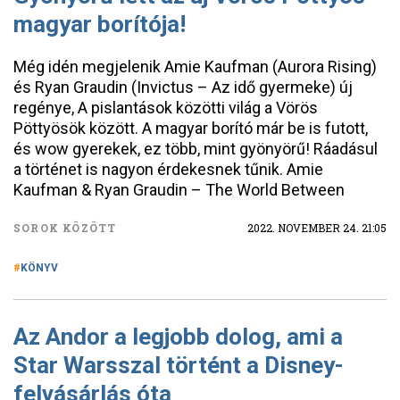
magyar borítója!
Még idén megjelenik Amie Kaufman (Aurora Rising)
és Ryan Graudin (Invictus – Az idő gyermeke) új
regénye, A pislantások közötti világ a Vörös
Pöttyösök között. A magyar borító már be is futott,
és wow gyerekek, ez több, mint gyönyörű! Ráadásul
a történet is nagyon érdekesnek tűnik. Amie
Kaufman & Ryan Graudin – The World Between
SOROK KÖZÖTT
2022. NOVEMBER 24. 21:05
KÖNYV
Az Andor a legjobb dolog, ami a
Star Warsszal történt a Disney-
felvásárlás óta