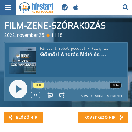
KERESÉS
FILM-ZENE-SZÓRAKOZÁS
KEZDŐLAP
2022. november 25.
◆
11:18
FRISS HÍREK
TECH HÍREK
FILM-ZENE-SZÓRAKOZÁS
PLAYLIST
MI AZ A ROBOT PODCAST?