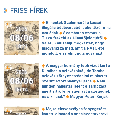
FRISS HÍREK
◆
Elmentek Szalonnáról a kassai
illegális bódévárosból beköltöző roma
2026
◆
családok
Szombaton szavaz a
08/06
◆
Tisza-frakció az államfőjelöltjéről
Valerij Zaluzsnijt megkérték, hogy
18:21
magyarázza meg, amit a NATO-ról
mondott, erre elmondta ugyanazt,
◆
csak még erősebben
800 millióért
kötött szerződéseket a HM cége a
◆
A magyar kormány több vizet kért a
Lounge Eventtel, a miniszter
Dunában a szlovákoktól, de Taraba
2026
◆
feljelentést tett
Orbán Anita
szlovák környezetvédelmi miniszter
08/06
megkérte a szlovák kormányt, hogy
◆
szerint ez vízhiánnyal járna
Nem
◆
segítse a magyar vízellátást
Forró
minden hallgatás jelent elzárkózást:
06:14
augusztus: gátja lehet az uniós
miért értik félre egymást a szegediek
források hazahozatalának az
◆
és a kínaiak?
Magyar Péter: Kiírják
◆
Alkotmánybíróság?
Török Gábor: Ez
az első szélerőművi pályázatokat, a
◆
Magyar Péter vizsgahete
projektekben magyar állami
◆
Majka életveszélyes fenyegetést
Meglepetés az albérletpiacon, nincs
◆
tulajdonrészt fognak előírni
Orbán
kapott, elmarad a sepsiszentgyörgyi
◆