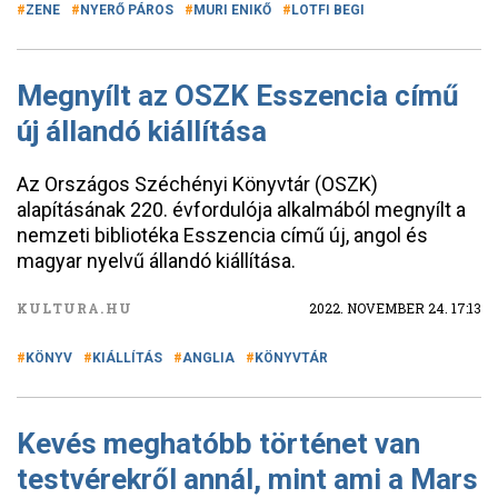
ZENE
NYERŐ PÁROS
MURI ENIKŐ
LOTFI BEGI
Megnyílt az OSZK Esszencia című
új állandó kiállítása
Az Országos Széchényi Könyvtár (OSZK)
alapításának 220. évfordulója alkalmából megnyílt a
nemzeti bibliotéka Esszencia című új, angol és
magyar nyelvű állandó kiállítása.
KULTURA.HU
2022. NOVEMBER 24. 17:13
KÖNYV
KIÁLLÍTÁS
ANGLIA
KÖNYVTÁR
Kevés meghatóbb történet van
testvérekről annál, mint ami a Mars