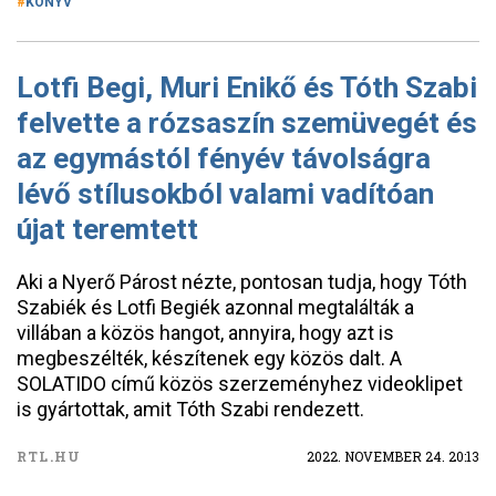
KÖNYV
Lotfi Begi, Muri Enikő és Tóth Szabi
felvette a rózsaszín szemüvegét és
az egymástól fényév távolságra
lévő stílusokból valami vadítóan
újat teremtett
Aki a Nyerő Párost nézte, pontosan tudja, hogy Tóth
Szabiék és Lotfi Begiék azonnal megtalálták a
villában a közös hangot, annyira, hogy azt is
megbeszélték, készítenek egy közös dalt. A
SOLATIDO című közös szerzeményhez videoklipet
is gyártottak, amit Tóth Szabi rendezett.
RTL.HU
2022. NOVEMBER 24. 20:13