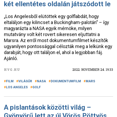
két ellentétes oldalán játszódott le
„Los Angelesből elütöttek egy golflabdát, hogy
eltaláljon egy kilincset a Buckingham-palotán” – így
magyarázta a NASA egyik mérnöke, milyen
mutatvány volt két rovert sikeresen eljuttatni a
Marsra. Az erről most dokumentumfilmet készítők
ugyanilyen pontossággal célozták meg a lelkünk egy
darabját, hogy ott találjon el, ahol a legjobban fáj.
Ajánló.
HVG.HU
2022. NOVEMBER 24. 19:33
FILM
VILÁGŰR
NASA
DOKUMENTUMFILM
MARS
LOS ANGELES
GOLF
A pislantások közötti világ –
Gyönyörű lett az új Vörös Pöttyös