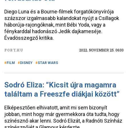
Diego Luna és a Bourne-filmek forgatókönyvírója
százszor izgalmasabb kalandokat nyújt a Csillagok
háborúja-rajongóknak, mint Bébi Yoda, vagy a
fénykarddal hadonászó Jedik dajkameséje.
Évadösszegző kritika.
PORT.HU
2022. NOVEMBER 25. 06:00
FILM
DISNEY
STAR WARS
Sodró Eliza: “Kicsit újra magamra
találtam a Freeszfe diákjai között”
Elképesztően elhivatott, amit mi sem bizonyít
jobban, mint hogy már gyermekkora óta tudta, hogy
színésznő akar lenni. Sodró Elizát, a Radnóti Színház
színésznőjét a Glamour kérdezte.