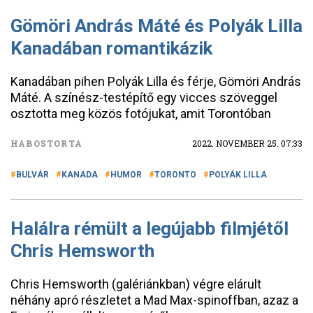
Gömöri András Máté és Polyák Lilla
Kanadában romantikázik
Kanadában pihen Polyák Lilla és férje, Gömöri András
Máté. A színész-testépítő egy vicces szöveggel
osztotta meg közös fotójukat, amit Torontóban
HABOSTORTA
2022. NOVEMBER 25. 07:33
BULVÁR
KANADA
HUMOR
TORONTO
POLYÁK LILLA
Halálra rémült a legújabb filmjétől
Chris Hemsworth
Chris Hemsworth (galériánkban) végre elárult
néhány apró részletet a Mad Max-spinoffban, azaz a