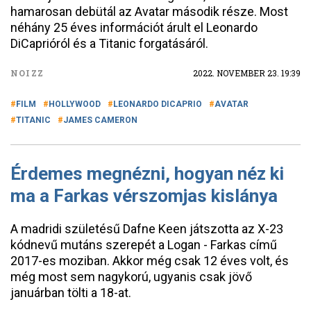
hamarosan debütál az Avatar második része. Most
néhány 25 éves információt árult el Leonardo
DiCaprióról és a Titanic forgatásáról.
NOIZZ
2022. NOVEMBER 23. 19:39
FILM
HOLLYWOOD
LEONARDO DICAPRIO
AVATAR
TITANIC
JAMES CAMERON
Érdemes megnézni, hogyan néz ki
ma a Farkas vérszomjas kislánya
A madridi születésű Dafne Keen játszotta az X-23
kódnevű mutáns szerepét a Logan - Farkas című
2017-es moziban. Akkor még csak 12 éves volt, és
még most sem nagykorú, ugyanis csak jövő
januárban tölti a 18-at.