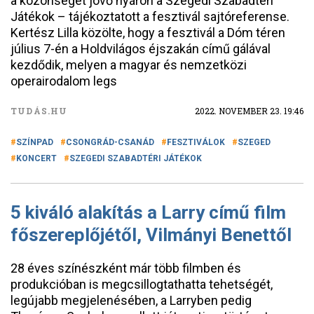
a közönséget jövő nyáron a Szegedi Szabadtéri
Játékok – tájékoztatott a fesztivál sajtóreferense.
Kertész Lilla közölte, hogy a fesztivál a Dóm téren
július 7-én a Holdvilágos éjszakán című gálával
kezdődik, melyen a magyar és nemzetközi
operairodalom legs
TUDÁS.HU
2022. NOVEMBER 23. 19:46
SZÍNPAD
CSONGRÁD-CSANÁD
FESZTIVÁLOK
SZEGED
KONCERT
SZEGEDI SZABADTÉRI JÁTÉKOK
5 kiváló alakítás a Larry című film
főszereplőjétől, Vilmányi Benettől​
28 éves színészként már több filmben és
produkcióban is megcsillogtathatta tehetségét,
legújabb megjelenésében, a Larryben pedig