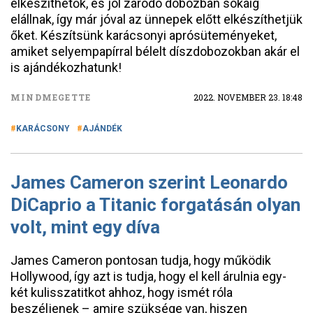
elkészíthetők, és jól záródó dobozban sokáig
elállnak, így már jóval az ünnepek előtt elkészíthetjük
őket. Készítsünk karácsonyi aprósüteményeket,
amiket selyempapírral bélelt díszdobozokban akár el
is ajándékozhatunk!
MINDMEGETTE
2022. NOVEMBER 23. 18:48
KARÁCSONY
AJÁNDÉK
James Cameron szerint Leonardo
DiCaprio a Titanic forgatásán olyan
volt, mint egy díva
James Cameron pontosan tudja, hogy működik
Hollywood, így azt is tudja, hogy el kell árulnia egy-
két kulisszatitkot ahhoz, hogy ismét róla
beszéljenek – amire szüksége van, hiszen