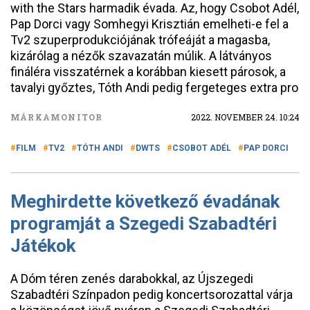
with the Stars harmadik évada. Az, hogy Csobot Adél,
Pap Dorci vagy Somhegyi Krisztián emelheti-e fel a
Tv2 szuperprodukciójának trófeáját a magasba,
kizárólag a nézők szavazatán múlik. A látványos
fináléra visszatérnek a korábban kiesett párosok, a
tavalyi győztes, Tóth Andi pedig fergeteges extra pro
MÁRKAMONITOR
2022. NOVEMBER 24. 10:24
FILM
TV2
TÓTH ANDI
DWTS
CSOBOT ADÉL
PAP DORCI
Meghirdette következő évadának
programját a Szegedi Szabadtéri
Játékok
A Dóm téren zenés darabokkal, az Újszegedi
Szabadtéri Színpadon pedig koncertsorozattal várja