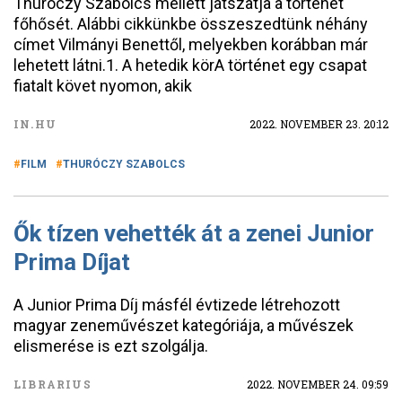
Thuróczy Szabolcs mellett játszatja a történet
főhősét. Alábbi cikkünkbe összeszedtünk néhány
címet Vilmányi Benettől, melyekben korábban már
lehetett látni.1. A hetedik körA történet egy csapat
fiatalt követ nyomon, akik
IN.HU
2022. NOVEMBER 23. 20:12
FILM
THURÓCZY SZABOLCS
Ők tízen vehették át a zenei Junior
Prima Díjat
A Junior Prima Díj másfél évtizede létrehozott
magyar zeneművészet kategóriája, a művészek
elismerése is ezt szolgálja.
LIBRARIUS
2022. NOVEMBER 24. 09:59