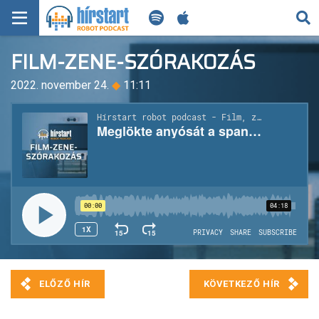
KERESÉS
FILM-ZENE-SZÓRAKOZÁS
KEZDŐLAP
2022. november 24.
◆
11:11
FRISS HÍREK
TECH HÍREK
FILM-ZENE-SZÓRAKOZÁS
PLAYLIST
MI AZ A ROBOT PODCAST?