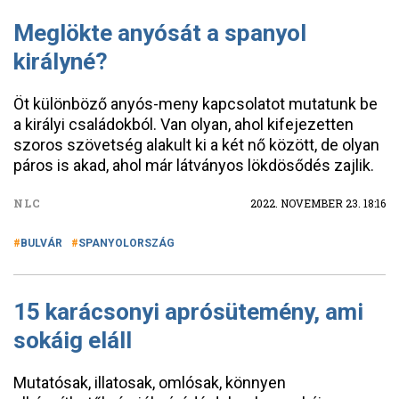
Meglökte anyósát a spanyol
királyné?
Öt különböző anyós-meny kapcsolatot mutatunk be
a királyi családokból. Van olyan, ahol kifejezetten
szoros szövetség alakult ki a két nő között, de olyan
páros is akad, ahol már látványos lökdösődés zajlik.
NLC
2022. NOVEMBER 23. 18:16
BULVÁR
SPANYOLORSZÁG
15 karácsonyi aprósütemény, ami
sokáig eláll
Mutatósak, illatosak, omlósak, könnyen