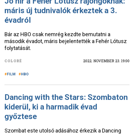
Jó hír a Fehér Lótusz rajongóknak:
máris új tudnivalók érkeztek a 3.
évadról
Bár az HBO csak nemrég kezdte bemutatni a
második évadot, máris bejelentették a Fehér Lótusz
folytatását.
COLORÉ
2022. NOVEMBER 23. 19:00
FILM
HBO
Dancing with the Stars: Szombaton
kiderül, ki a harmadik évad
győztese
Szombat este utolsó adásához érkezik a Dancing