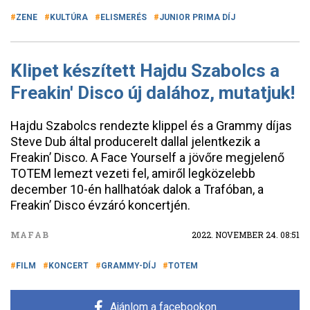
ZENE
KULTÚRA
ELISMERÉS
JUNIOR PRIMA DÍJ
Klipet készített Hajdu Szabolcs a
Freakin' Disco új dalához, mutatjuk!
Hajdu Szabolcs rendezte klippel és a Grammy díjas
Steve Dub által producerelt dallal jelentkezik a
Freakin’ Disco. A Face Yourself a jövőre megjelenő
TOTEM lemezt vezeti fel, amiről legközelebb
december 10-én hallhatóak dalok a Trafóban, a
Freakin’ Disco évzáró koncertjén.
MAFAB
2022. NOVEMBER 24. 08:51
FILM
KONCERT
GRAMMY-DÍJ
TOTEM
Ajánlom a facebookon