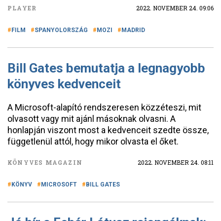
PLAYER
2022. NOVEMBER 24. 09:06
FILM
SPANYOLORSZÁG
MOZI
MADRID
Bill Gates bemutatja a legnagyobb
könyves kedvenceit
A Microsoft-alapító rendszeresen közzéteszi, mit
olvasott vagy mit ajánl másoknak olvasni. A
honlapján viszont most a kedvenceit szedte össze,
függetlenül attól, hogy mikor olvasta el őket.
KÖNYVES MAGAZIN
2022. NOVEMBER 24. 08:11
KÖNYV
MICROSOFT
BILL GATES