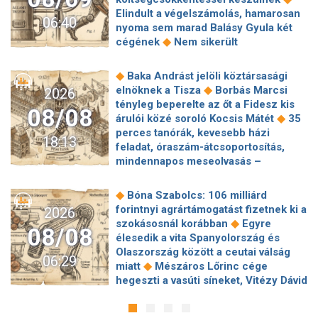
Elindult a végelszámolás, hamarosan
06:40
nyoma sem marad Balásy Gyula két
◆
cégének
Nem sikerült
megállapodni a köztársasági elnökről,
tojással dobálták meg a
◆
Baka Andrást jelöli köztársasági
◆
miniszterelnököt – Koszovóban
◆
elnöknek a Tisza
Borbás Marcsi
2026
Szépségipar és orvosi turizmus:
tényleg beperelte az őt a Fidesz kis
08/08
milyen erős Budapest a plasztikai
◆
árulói közé soroló Kocsis Mátét
35
◆
sebészet térképén?
72 óra
perces tanórák, kevesebb házi
18:13
◆
Montenegróban
35 perces tanórák
feladat, óraszám-átcsoportosítás,
lehetnek az alsó tagozatos diákoknak,
mindennapos meseolvasás –
komoly változások jöhetnek az
elkészült a minisztérium alsó
◆
iskolákban
Karácsony: A NER Baka
◆
tagozatos javaslatcsomagja
◆
Bóna Szabolcs: 106 milliárd
András kirúgásával kezdődött, most a
Lemond és az egyetemről is távozik
forintnyi agrártámogatást fizetnek ki a
2026
köztársasági elnökké választásával ér
az Ádám Zoltánt kirúgó corvinusos
◆
szokásosnál korábban
Egyre
◆
véget
Farkas Fanni, a Tv2 Híradó új
08/08
◆
rektorhelyettes
élesedik a vita Spanyolország és
arca a legvagányabb híradós: imád
Katasztrófavédelem: Ez már nekünk is
Olaszország között a ceutai válság
◆
veszélyesen élni
Eldől a
06:29
◆
sok! És sajnos nem látjuk a végét
◆
miatt
Mészáros Lőrinc cége
planetárium jövője – posztolt a
Nem fizeti vissza a vételárat a zuglói
hegeszti a vasúti síneket, Vitézy Dávid
◆
miniszter
Hogy is volt, amikor Baka
kormányzati negyed
◆
elmagyarázta, miért
Jogi lépéseket
Andrást jogellenesen mozdította el a
◆
ingatlanfejlesztője
Beért Trump
tesz a Bosnyák téri irodakomplexum
◆
Fidesz?
Új világcsúcsot állított fel
szélerőmű-gyűlölete: egymilliárd