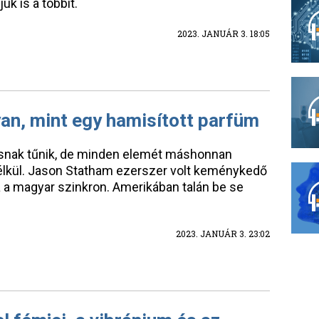
uk is a többit.
2023. JANUÁR 3. 18:05
lyan, mint egy hamisított parfüm
snak tűnik, de minden elemét máshonnan
nélkül. Jason Statham ezerszer volt keménykedő
 a magyar szinkron. Amerikában talán be se
2023. JANUÁR 3. 23:02