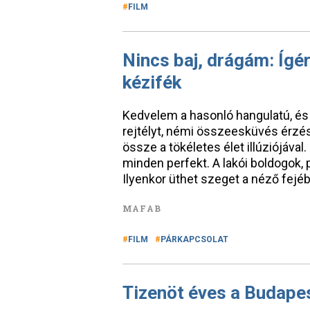
FILM
Nincs baj, drágám: Ígé
kézifék
Kedvelem a hasonló hangulatú, és 
rejtélyt, némi összeesküvés érzés
össze a tökéletes élet illúziójával.
minden perfekt. A lakói boldogok, 
Ilyenkor üthet szeget a néző fejé
MAFAB
FILM
PÁRKAPCSOLAT
Tizenöt éves a Budape