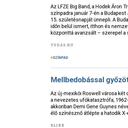
Az LFZE Big Band, a Hodek Áron Tri
színpadra január 7-én a Budapest 
15. születésnapját ünnepli. A Bud
időn belül ismert, itthon és nemzet
központtá avanzsált – szerepel a 
TUDÁS.HU
SZÍNPAD
Mellbedobással győzöt
Az új-mexikói Roswell városa két do
a nevezetes ufókatasztrófa, 1962-
akkoriban Demi Gene Guynes néve
élő színésznő átlépte a hatodik X-
BLIKK