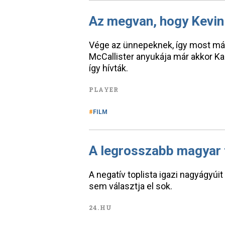
Az megvan, hogy Kevin 
Vége az ünnepeknek, így most már
McCallister anyukája már akkor Ka
így hívták.
PLAYER
FILM
A legrosszabb magyar f
A negatív toplista igazi nagyágyúi
sem választja el sok.
24.HU