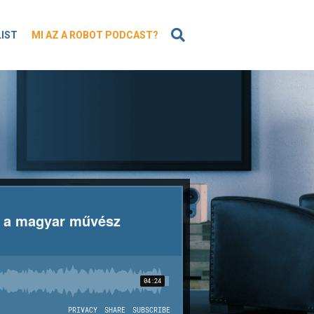
KERESÉS
LIST
MI AZ A ROBOT PODCAST?