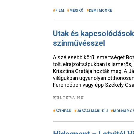
FILM
MEXIKÓ
DEMI MOORE
Utak és kapcsolódások
színművésszel
A szélesebb körű ismertséget Bo
tolt, elrajzoltságukban is ismerős,
Krisztina Grétája hozták meg. A J
világukban ugyanolyan otthonosan
Ferencében vagy épp Székely Cs
KULTURA.HU
SZÍNPAD
JÁSZAI MARI-DÍJ
MOLNÁR C