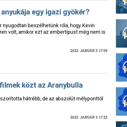
anyukája egy igazi gyökér?
 nyugodtan beszélhetünk róla, hogy Kevin
ren volt, amikor ezt az embertípust még nem is
2023. JANUÁR 3. 17:09
ilmek közt az Aranybulla
t szorította hátrébb, de az abszolút mélyponttól
2023. JANUÁR 3. 17:23