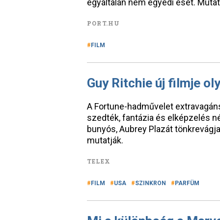
egyáltalán nem egyedi eset. Mutatj
PORT.HU
FILM
Guy Ritchie új filmje o
A Fortune-hadművelet extravagán
szedték, fantázia és elképzelés 
bunyós, Aubrey Plazát tönkrevágja
mutatják.
TELEX
FILM
USA
SZINKRON
PARFÜM