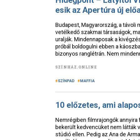
Hidegpont – Latyitól V
esik az Apertúra új el
Budapest, Magyarország, a távoli
vetélkedő szakmai társaságok, ma
uralják. Mindennaposak a kivégzés
próbál boldogulni ebben a káoszba
bizonyos ranglétrán. Nem mindenn
SZÍNHÁZ.ONLINE
SZÍNPAD
MAFFIA
10 előzetes, ami alapo
Nemrégiben filmrajongók annyira f
bekerült kedvencüket nem látták vi
stúdió ellen. Pedig az Ana de Ar