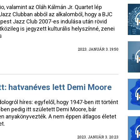
o, valamint az Oláh Kálmán Jr. Quartet lép
Jazz Clubban abból az alkalomból, hogy a BJC
apest Jazz Club 2007-es indulása után rövid
közileg is jegyzett kulturális helyszínné, zenei
s
2023. JANUÁR 3. 19:50
t: hatvanéves lett Demi Moore
logról híres: egyfelől, hogy 1947-ben itt történt
ben pedig itt született Demi Moore, bár
n anyakönyvezték. A nem éppen átlagos életet
et.
2023. JANUÁR 3. 20:23