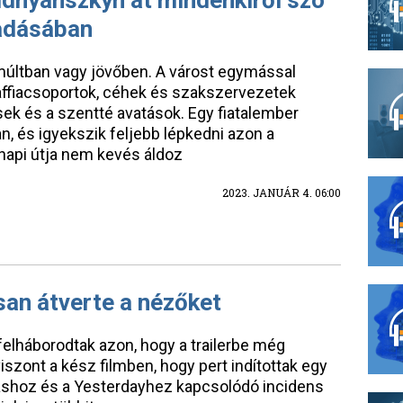
idnyánszkyn át mindenkiről szó
őadásában
 múltban vagy jövőben. A várost egymással
ffiacsoportok, céhek és szakszervezetek
ek és a szentté avatások. Egy fiatalember
n, és igyekszik feljebb lépkedni azon a
api útja nem kevés áldoz
2023. JANUÁR 4. 06:00
san átverte a nézőket
elháborodtak azon, hogy a trailerbe még
szont a kész filmben, hogy pert indítottak egy
mashoz és a Yesterdayhez kapcsolódó incidens