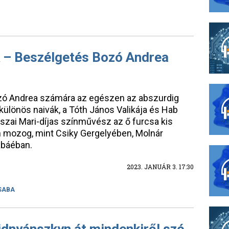
 – Beszélgetés Bozó Andrea
zó Andrea számára az egészen az abszurdig
 különös naivák, a Tóth János Valikája és Hab
ászai Mari-díjas színművész az ő furcsa kis
 mozog, mint Csiky Gergelyében, Molnár
abáéban.
2023. JANUÁR 3. 17:30
SABA