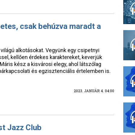
retes, csak behúzva maradt a
világú alkotásokat. Vegyünk egy csipetnyi
sel, kellően érdekes karaktereket, keverjük
 Máris kész a kisvárosi elegy, ahol látszólag
párkapcsolati és egzisztenciális értelemben is.
b
2023. JANUÁR 4. 04:00
st Jazz Club