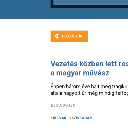
Vezetés közben lett ros
a magyar művész
Éppen három éve halt meg tragiku
általa hagyott űr még mindig felfo
HIRADO.HU
BULVÁR
SZÍVROHAM