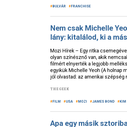
BULVÁR
FRANCHISE
Nem csak Michelle Yeo
lány: kitalálod, ki a má
Mozi Hírek – Egy ritka csemegéve
olyan színésznő van, akik nemcsa
filmért elnyerték a legjobb mellé
egyikük Michelle Yeoh (A holnap m
jól olvastad: az amerikai szépsé
THEGEEK
FILM
USA
MOZI
JAMES BOND
KIM
Apa egy másik sztoriba