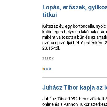
Lopás, erőszak, gyilko
titkai
Kétszáz év, egy börtöncella, nyol
különleges helyszín lakóinak drám
miként változott a bűn és az ártat
széria epizódjai hétfő esténként 
23.15-től.
BLIKK
FILM
Juhász Tibor kapja az id
Juhász Tibor 1992-ben született Sa
online és a Pannon Tükör szerkes