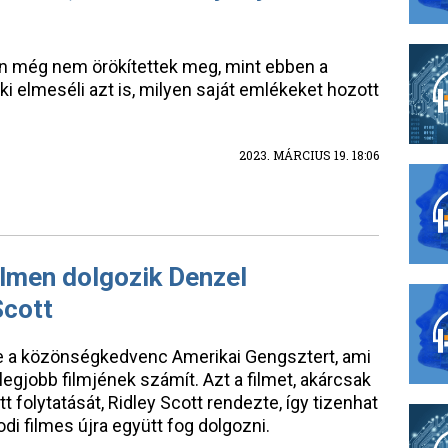
r
en még nem örökítettek meg, mint ebben a
i elmeséli azt is, milyen saját emlékeket hozott
2023. MÁRCIUS 19. 18:06
ilmen dolgozik Denzel
Scott
be a közönségkedvenc Amerikai Gengsztert, ami
egjobb filmjének számít. Azt a filmet, akárcsak
t folytatását, Ridley Scott rendezte, így tizenhat
odi filmes újra együtt fog dolgozni.