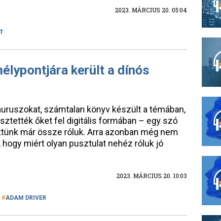
2023. MÁRCIUS 20. 05:04
T
élypontjára került a dínós
auruszokat, számtalan könyv készült a témában,
tették őket fel digitális formában – egy szó
öttünk már össze róluk. Arra azonban még nem
 hogy miért olyan pusztulat nehéz róluk jó
2023. MÁRCIUS 20. 10:03
ADAM DRIVER