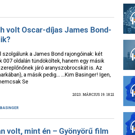
h volt Oscar-díjas James Bond-
sik?
l szolgálunk a James Bond rajongóinak: két
k 007 oldalán tündököltek, hanem egy másik
kszereplőnőnek járó aranyszobrocskát is. Az
arkában), a másik pedig… …Kim Basinger! Igen,
g nemcsak Se
2023. MÁRCIUS 19. 18:21
 BASINGER
n volt, mint én – Gyönyörű film