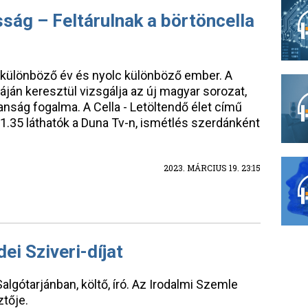
sság – Feltárulnak a börtöncella
c különböző év és nyolc különböző ember. A
áján keresztül vizsgálja az új magyar sorozat,
lanság fogalma. A Cella - Letöltendő élet című
21.35 láthatók a Duna Tv-n, ismétlés szerdánként
2023. MÁRCIUS 19. 23:15
ei Sziveri-díjat
lgótarjánban, költő, író. Az Irodalmi Szemle
ztője.