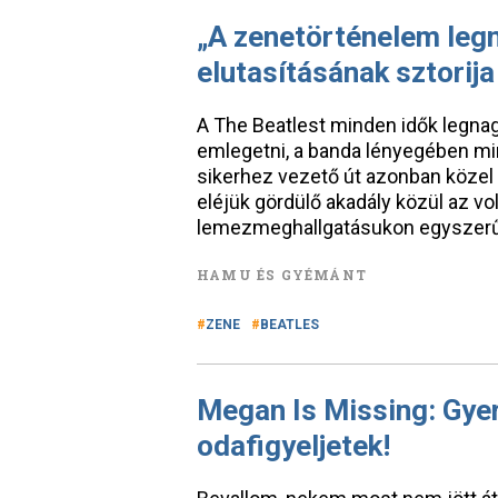
„A zenetörténelem legn
elutasításának sztorija
A The Beatlest minden idők legna
emlegetni, a banda lényegében mi
sikerhez vezető út azonban közel
eléjük gördülő akadály közül az vol
lemezmeghallgatásukon egyszerűe
HAMU ÉS GYÉMÁNT
ZENE
BEATLES
Megan Is Missing: Gyer
odafigyeljetek!