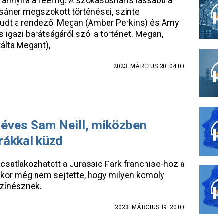
annyira a feeling. A szokásosnál is lassabb a
sáner megszokott történései, szinte
aludt a rendező. Megan (Amber Perkins) és Amy
 igazi barátságáról szól a történet. Megan,
álta Megant),
2023. MÁRCIUS 20. 04:00
 éves Sam Neill, miközben
rákkal küzd
 csatlakozhatott a Jurassic Park franchise-hoz a
akkor még nem sejtette, hogy milyen komoly
színésznek.
2023. MÁRCIUS 19. 20:00