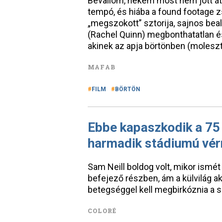
Bevallom, nekem most nem jött át 
tempó, és hiába a found footage z
„megszokott” sztorija, sajnos be
(Rachel Quinn) megbonthatatlan és
akinek az apja börtönben (moleszt
MAFAB
FILM
BÖRTÖN
Ebbe kapaszkodik a 75
harmadik stádiumú vér
Sam Neill boldog volt, mikor ismét
befejező részben, ám a külvilág 
betegséggel kell megbirkóznia a 
COLORÉ