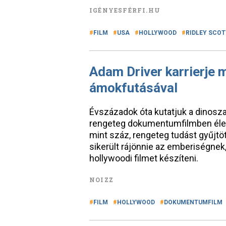
IGÉNYESFÉRFI.HU
FILM
USA
HOLLYWOOD
RIDLEY SCOT
Adam Driver karrierje m
ámokfutásával
Évszázadok óta kutatjuk a dinosz
rengeteg dokumentumfilmben élesz
mint száz, rengeteg tudást gyűjt
sikerült rájönnie az emberiségnek,
hollywoodi filmet készíteni.
NOIZZ
FILM
HOLLYWOOD
DOKUMENTUMFILM