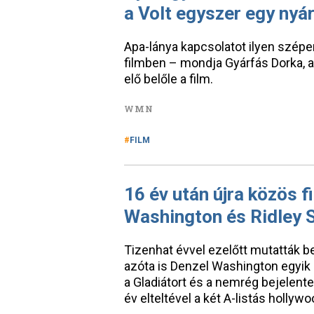
a Volt egyszer egy nyá
Apa-lánya kapcsolatot ilyen szép
filmben – mondja Gyárfás Dorka, ak
elő belőle a film.
WMN
FILM
16 év után újra közös f
Washington és Ridley 
Tizenhat évvel ezelőtt mutatták 
azóta is Denzel Washington egyik l
a Gladiátort és a nemrég bejelentet
év elteltével a két A-listás hollywo