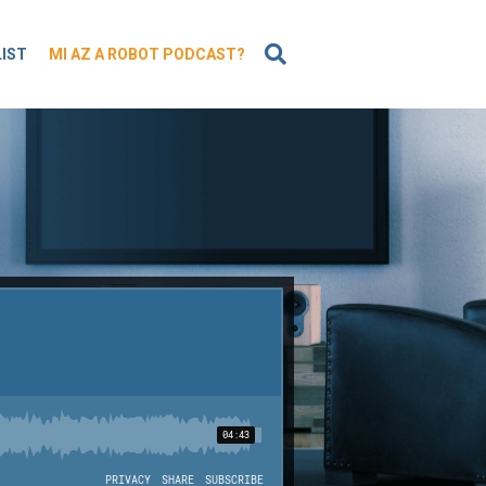
KERESÉS
LIST
MI AZ A ROBOT PODCAST?