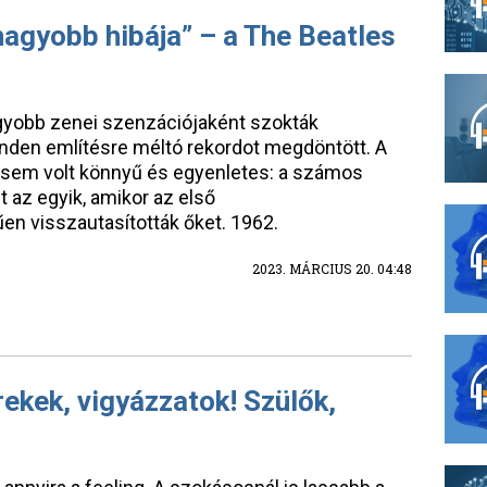
agyobb hibája” – a The Beatles
gyobb zenei szenzációjaként szokták
nden említésre méltó rekordot megdöntött. A
 sem volt könnyű és egyenletes: a számos
t az egyik, amikor az első
n visszautasították őket. 1962.
2023. MÁRCIUS 20. 04:48
ekek, vigyázzatok! Szülők,