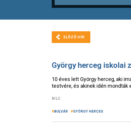
György herceg iskolai z
10 éves lett György herceg, aki im
testvére, és akinek idén mondták e
NLC
BULVÁR
GYÖRGY HERCEG