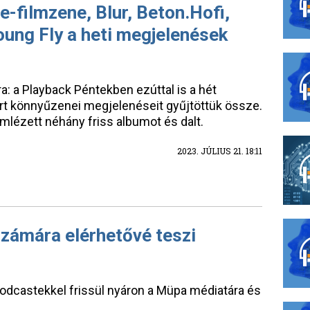
e-filmzene, Blur, Beton.Hofi,
ung Fly a heti megjelenések
: a Playback Péntekben ezúttal is a hét
rt könnyűzenei megjelenéseit gyűjtöttük össze.
lézett néhány friss albumot és dalt.
2023. JÚLIUS 21. 18:11
zámára elérhetővé teszi
podcastekkel frissül nyáron a Müpa médiatára és