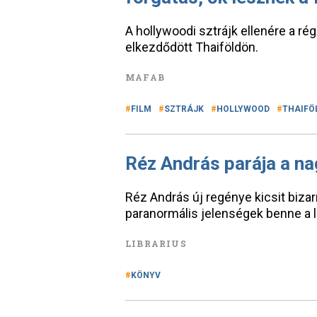
A hollywoodi sztrájk ellenére a rég
elkezdődött Thaiföldön.
MAFAB
FILM
SZTRÁJK
HOLLYWOOD
THAIFÖ
Réz András parája a na
Réz András új regénye kicsit bizar
paranormális jelenségek benne a
LIBRARIUS
KÖNYV