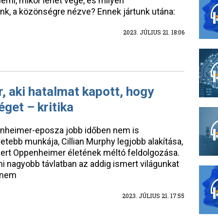
lérni, mikor lehet vége, és milyen
k, a közönségre nézve? Ennek jártunk utána:
2023. JÚLIUS 21. 18:06
 aki hatalmat kapott, hogy
get – kritika
enheimer-eposza jobb időben nem is
etebb munkája, Cillian Murphy legjobb alakítása,
bert Oppenheimer életének méltó feldolgozása.
ami nagyobb távlatban az addig ismert világunkat
e nem
2023. JÚLIUS 21. 17:55