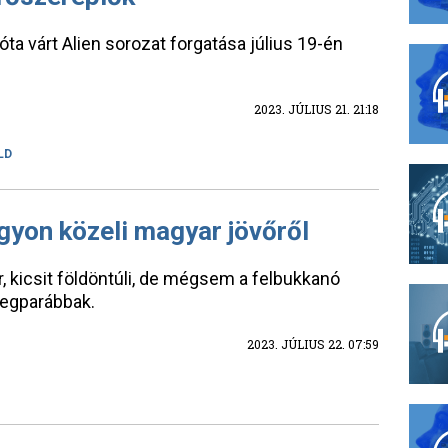
óta várt Alien sorozat forgatása július 19-én
2023. JÚLIUS 21. 21:18
LD
gyon közeli magyar jövőről
r, kicsit földöntúli, de mégsem a felbukkanó
 legparábbak.
2023. JÚLIUS 22. 07:59