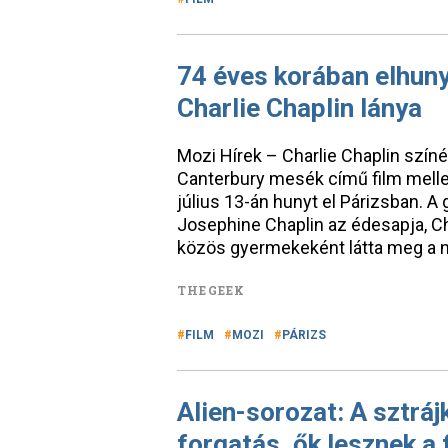
74 éves korában elhuny
Charlie Chaplin lánya
Mozi Hírek – Charlie Chaplin színé
Canterbury mesék című film melle
július 13-án hunyt el Párizsban. A 
Josephine Chaplin az édesapja, Ch
közös gyermekeként látta meg a n
THEGEEK
FILM
MOZI
PÁRIZS
Alien-sorozat: A sztrá
forgatás, ők lesznek a