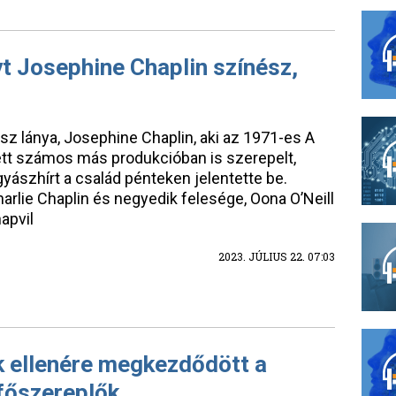
t Josephine Chaplin színész,
sz lánya, Josephine Chaplin, aki az 1971-es A
tt számos más produkcióban is szerepelt,
gyászhírt a család pénteken jelentette be.
arlie Chaplin és negyedik felesége, Oona O’Neill
apvil
2023. JÚLIUS 22. 07:03
jk ellenére megkezdődött a
 főszereplők