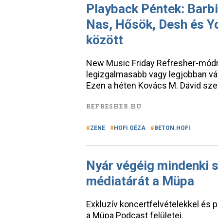
Playback Péntek: Barbi
Nas, Hősök, Desh és Yo
között
New Music Friday Refresher-módra
legizgalmasabb vagy legjobban vá
Ezen a héten Kovács M. Dávid szem
REFRESHER.HU
ZENE
HOFI GÉZA
BETON.HOFI
Nyár végéig mindenki s
médiatárát a Müpa
Exkluzív koncertfelvételekkel és 
a Müpa Podcast felületei.