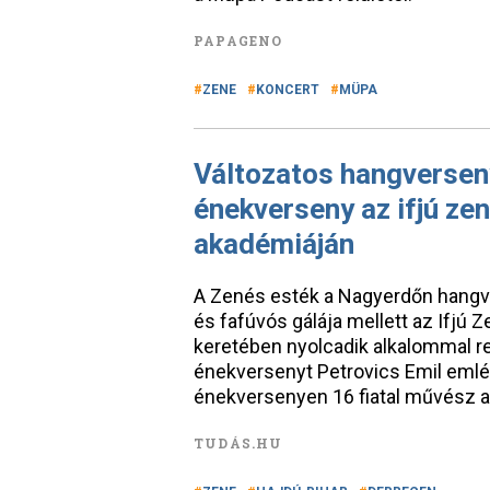
PAPAGENO
ZENE
KONCERT
MÜPA
Változatos hangverseny
énekverseny az ifjú ze
akadémiáján
A Zenés esték a Nagyerdőn hangve
és fafúvós gálája mellett az Ifj
keretében nyolcadik alkalommal 
énekversenyt Petrovics Emil emlék
énekversenyen 16 fiatal művész ad
TUDÁS.HU