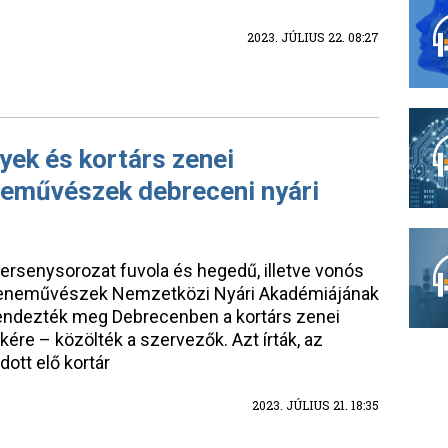
2023. JÚLIUS 22. 08:27
ek és kortárs zenei
neművészek debreceni nyári
rsenysorozat fuvola és hegedű, illetve vonós
ú Zeneművészek Nemzetközi Nyári Akadémiájának
rendezték meg Debrecenben a kortárs zenei
ére – közölték a szervezők. Azt írták, az
ott elő kortár
2023. JÚLIUS 21. 18:35