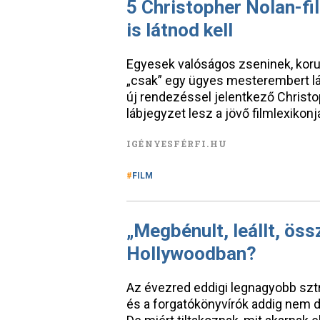
5 Christopher Nolan-fi
is látnod kell
Egyesek valóságos zseninek, koru
„csak” egy ügyes mesterembert lá
új rendezéssel jelentkező Chris
lábjegyzet lesz a jövő filmlexikonj
IGÉNYESFÉRFI.HU
FILM
„Megbénult, leállt, ös
Hollywoodban?
Az évezred eddigi legnagyobb szt
és a forgatókönyvírók addig nem d