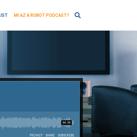
KERESÉS
LIST
MI AZ A ROBOT PODCAST?