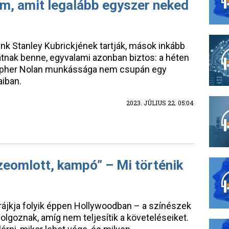
lm, amit legalább egyszer neked
nk Stanley Kubrickjének tartják, mások inkább
tnak benne, egyvalami azonban biztos: a héten
topher Nolan munkássága nem csupán egy
aiban.
2023. JÚLIUS 22. 05:04
szeomlott, kampó” – Mi történik
rájkja folyik éppen Hollywoodban – a színészek
olgoznak, amíg nem teljesítik a követeléseiket.