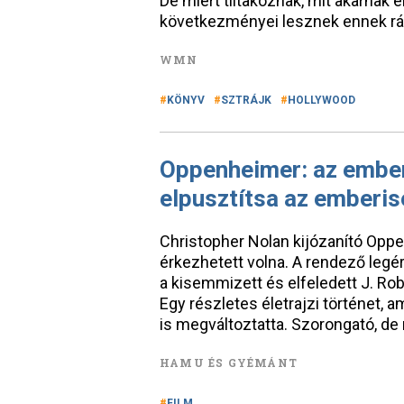
De miért tiltakoznak, mit akarnak e
következményei lesznek ennek rán
WMN
KÖNYV
SZTRÁJK
HOLLYWOOD
Oppenheimer: az ember,
elpusztítsa az emberisé
Christopher Nolan kijózanító Opp
érkezhetett volna. A rendező legér
a kisemmizett és elfeledett J. Ro
Egy részletes életrajzi történet, 
is megváltoztatta. Szorongató, d
HAMU ÉS GYÉMÁNT
FILM