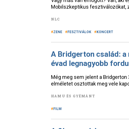
Vagy más van emögött? Van, aki e
Mobilszkeptikus fesztiválozókat, 
NLC
ZENE
FESZTIVÁLOK
KONCERT
A Bridgerton család: a 
évad legnagyobb fordu
Még meg sem jelent a Bridgerton 
elméletet osztottak meg vele kap
HAMU ÉS GYÉMÁNT
FILM