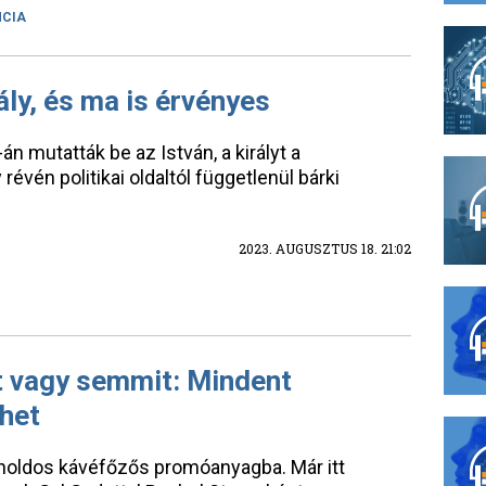
NCIA
rály, és ma is érvényes
 mutatták be az István, a királyt a
évén politikai oldaltól függetlenül bárki
2023. AUGUSZTUS 18. 21:02
t vagy semmit: Mindent
ehet
rnoldos kávéfőzős promóanyagba. Már itt