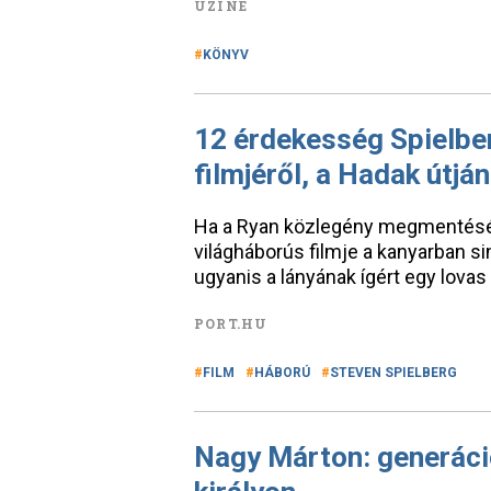
UZINE
KÖNYV
12 érdekesség Spielbe
filmjéről, a Hadak útján
Ha a Ryan közlegény megmentését 
világháborús filmje a kanyarban si
ugyanis a lányának ígért egy lovas 
PORT.HU
FILM
HÁBORÚ
STEVEN SPIELBERG
Nagy Márton: generáció