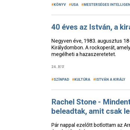
KÖNYV
USA
MESTERSÉGES INTELLIGE
40 éves az István, a ki
Negyven éve, 1983. augusztus 18-án
Királydombon. A rockoperát, amely r
megélheti a hazaszeretetet.
24.HU
SZÍNPAD
KULTÚRA
ISTVÁN A KIRÁLY
Rachel Stone - Minden
beleadtak, amit csak l
Pár nappal ezelőtt botlottam az A