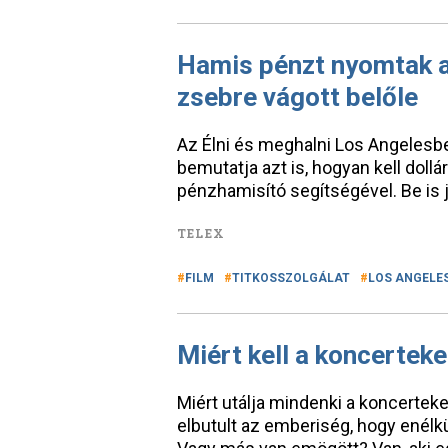
Hamis pénzt nyomtak a 
zsebre vágott belőle
Az Élni és meghalni Los Angelesb
bemutatja azt is, hogyan kell doll
pénzhamisító segítségével. Be is je
TELEX
FILM
TITKOSSZOLGÁLAT
LOS ANGELE
Miért kell a koncerteke
Miért utálja mindenki a koncertek
elbutult az emberiség, hogy enélk