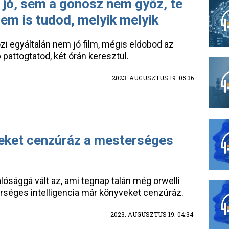
 jó, sem a gonosz nem győz, te
em is tudod, melyik melyik
i egyáltalán nem jó film, mégis eldobod az
 pattogtatod, két órán keresztül.
2023. AUGUSZTUS 19. 05:36
eket cenzúráz a mesterséges
lósággá vált az, ami tegnap talán még orwelli
erséges intelligencia már könyveket cenzúráz.
2023. AUGUSZTUS 19. 04:34