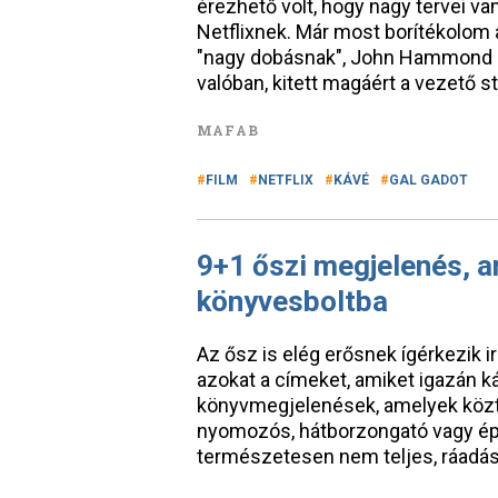
érezhető volt, hogy nagy tervei va
Netflixnek. Már most borítékolom a
"nagy dobásnak", John Hammond s
valóban, kitett magáért a vezető s
MAFAB
FILM
NETFLIX
KÁVÉ
GAL GADOT
9+1 őszi megjelenés, a
könyvesboltba
Az ősz is elég erősnek ígérkezik
azokat a címeket, amiket igazán ká
könyvmegjelenések, amelyek közt 
nyomozós, hátborzongató vagy épp
természetesen nem teljes, ráadásu