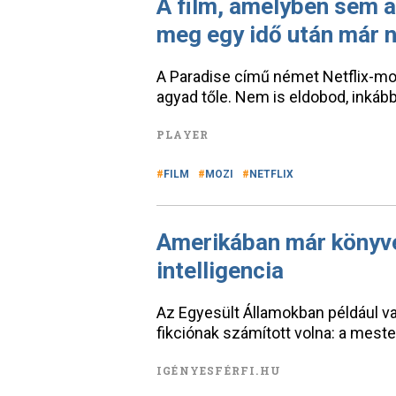
A film, amelyben sem a
meg egy idő után már n
A Paradise című német Netflix-moz
agyad tőle. Nem is eldobod, inkább
PLAYER
FILM
MOZI
NETFLIX
Amerikában már könyv
intelligencia
Az Egyesült Államokban például va
fikciónak számított volna: a mest
IGÉNYESFÉRFI.HU