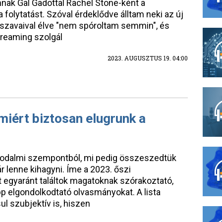
nnak Gal Gadottal Rachel Stone-ként a
 folytatást. Szóval érdeklődve álltam neki az új
zavaival élve "nem spóroltam semmin", és
treaming szolgál
2023. AUGUSZTUS 19. 04:00
miért biztosan elugrunk a
 irodalmi szempontból, mi pedig összeszedtük
r lenne kihagyni. Íme a 2023. őszi
egyaránt találtok magatoknak szórakoztató,
 elgondolkodtató olvasmányokat. A lista
l szubjektív is, hiszen