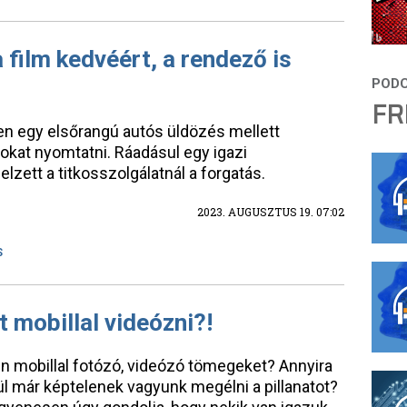
film kedvéért, a rendező is
FR
en egy elsőrangú autós üldözés mellett
árokat nyomtatni. Ráadásul egy igazi
lzett a titkosszolgálatnál a forgatás.
2023. AUGUSZTUS 19. 07:02
S
t mobillal videózni?!
en mobillal fotózó, videózó tömegeket? Annyira
ül már képtelenek vagyunk megélni a pillanatot?