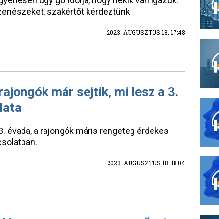
gyenesen úgy gondolja, hogy nekik van igazuk.
zenészeket, szakértőt kérdeztünk.
2023. AUGUSZTUS 18. 17:48
rajongók már sejtik, mi lesz a 3.
lata
3. évada, a rajongók máris rengeteg érdekes
csolatban.
2023. AUGUSZTUS 18. 18:04