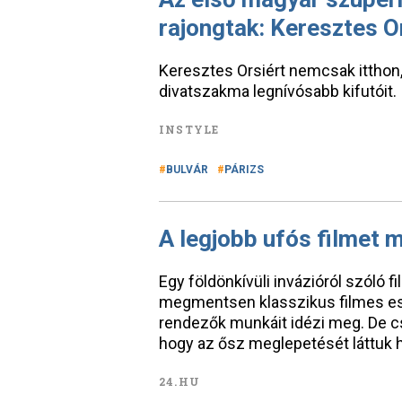
rajongtak: Keresztes O
Keresztes Orsiért nemcsak itthon, 
divatszakma legnívósabb kifutóit.
INSTYLE
BULVÁR
PÁRIZS
A legjobb ufós filmet m
Egy földönkívüli invázióról szóló f
megmentsen klasszikus filmes es
rendezők munkáit idézi meg. De c
hogy az ősz meglepetését láttuk 
24.HU