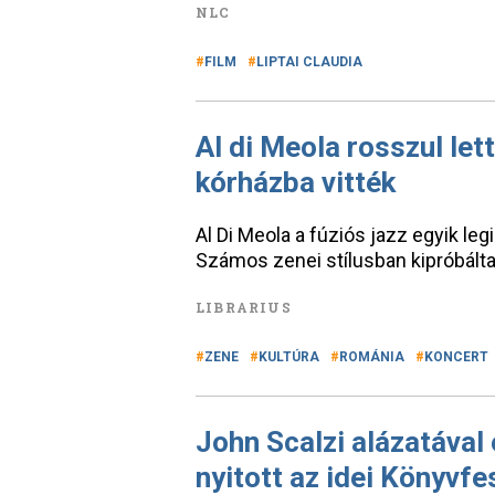
NLC
FILM
LIPTAI CLAUDIA
Al di Meola rosszul let
kórházba vitték
Al Di Meola a fúziós jazz egyik le
Számos zenei stílusban kipróbált
LIBRARIUS
ZENE
KULTÚRA
ROMÁNIA
KONCERT
John Scalzi alázatával 
nyitott az idei Könyvfe