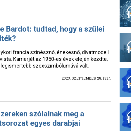
te Bardot: tudtad, hogy a szülei
lték?
egykori francia színésznő, énekesnő, divatmodell
vista. Karrierjét az 1950-es évek elején kezdte,
ik legismertebb szexszimbólumává vált.
2023. SZEPTEMBER 28. 18:14
szereken szólalnak meg a
sorozat egyes darabjai