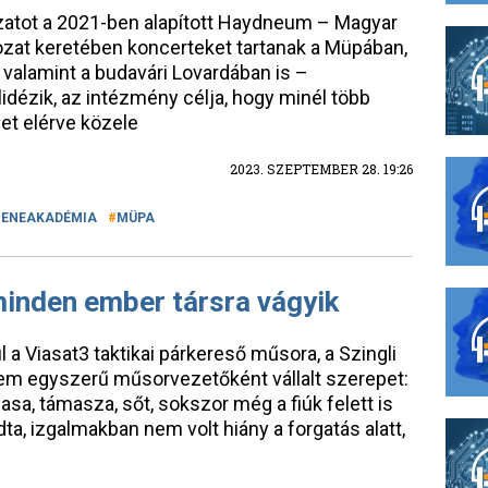
atot a 2021-ben alapított Haydneum – Magyar
zat keretében koncerteket tartanak a Müpában,
valamint a budavári Lovardában is –
lidézik, az intézmény célja, hogy minél több
et elérve közele
2023. SZEPTEMBER 28. 19:26
ZENEAKADÉMIA
MÜPA
 minden ember társra vágyik
l a Viasat3 taktikai párkereső műsora, a Szingli
g nem egyszerű műsorvezetőként vállalt szerepet:
asa, támasza, sőt, sokszor még a fiúk felett is
a, izgalmakban nem volt hiány a forgatás alatt,