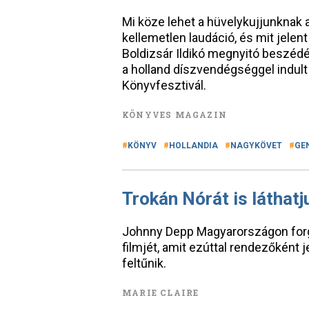
Mi köze lehet a hüvelykujjunknak a
kellemetlen laudáció, és mit jelen
Boldizsár Ildikó megnyitó beszédév
a holland díszvendégséggel indult
Könyvfesztivál.
KÖNYVES MAGAZIN
KÖNYV
HOLLANDIA
NAGYKÖVET
GE
Trokán Nórát is láthatj
Johnny Depp Magyarországon forga
filmjét, amit ezúttal rendezőként
feltűnik.
MARIE CLAIRE