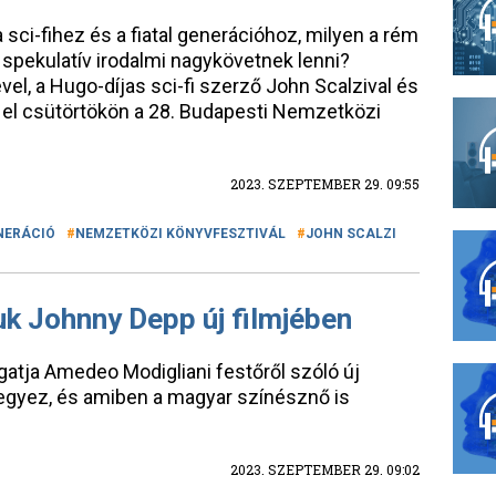
 sci-fihez és a fiatal generációhoz, milyen a rém
t spekulatív irodalmi nagykövetnek lenni?
el, a Hugo-díjas sci-fi szerző John Scalzival és
 el csütörtökön a 28. Budapesti Nemzetközi
2023. SZEPTEMBER 29. 09:55
NERÁCIÓ
NEMZETKÖZI KÖNYVFESZTIVÁL
JOHN SCALZI
uk Johnny Depp új filmjében
tja Amedeo Modigliani festőről szóló új
 jegyez, és amiben a magyar színésznő is
2023. SZEPTEMBER 29. 09:02