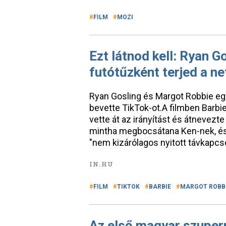
FILM
MOZI
Ezt látnod kell: Ryan G
futótűzként terjed a ne
Ryan Gosling és Margot Robbie egy
bevette TikTok-ot.A filmben Barb
vette át az irányítást és átnevezt
mintha megbocsátana Ken-nek, és e
"nem kizárólagos nyitott távkapcs
IN.HU
FILM
TIKTOK
BARBIE
MARGOT ROBB
Az első magyar szuperm