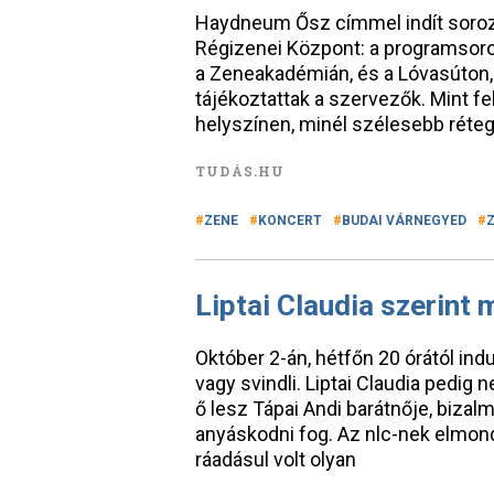
Haydneum Ősz címmel indít soroz
Régizenei Központ: a programsoro
a Zeneakadémián, és a Lóvasúton, 
tájékoztattak a szervezők. Mint fe
helyszínen, minél szélesebb réteg
TUDÁS.HU
ZENE
KONCERT
BUDAI VÁRNEGYED
Liptai Claudia szerint
Október 2-án, hétfőn 20 órától indu
vagy svindli. Liptai Claudia pedi
ő lesz Tápai Andi barátnője, bizalm
anyáskodni fog. Az nlc-nek elmondt
ráadásul volt olyan