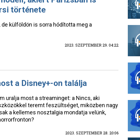
rsi története
de külföldön is sorra hódította meg a
2023. SZEPTEMBER 29. 04:22
ost a Disney+-on találja
ilm uralja most a streaminget: a Nincs, aki
zközökkel teremt feszültséget, miközben nagy
sak a kellemes nosztalgia mondatja velünk,
horrorfronton?
2023. SZEPTEMBER 28. 20:06