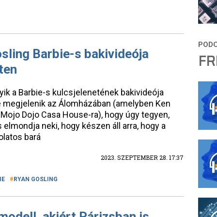
osling Barbie-s bakivideója
FR
ten
ik a Barbie-s kulcsjelenetének bakivideója
ie megjelenik az Álomházában (amelyben Ken
e Mojo Dojo Casa House-ra), hogy úgy tegyen,
lmondja neki, hogy készen áll arra, hogy a
olatos bará
2023. SZEPTEMBER 28. 17:37
IE
RYAN GOSLING
odell, akiért Párizsban is