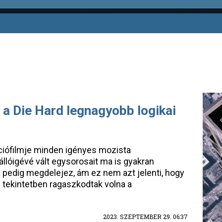
a Die Hard legnagyobb logikai
ciófilmje minden igényes mozista
lóigévé vált egysorosait ma is gyakran
 pedig megdelejez, ám ez nem azt jelenti, hogy
 tekintetben ragaszkodtak volna a
2023. SZEPTEMBER 29. 06:37