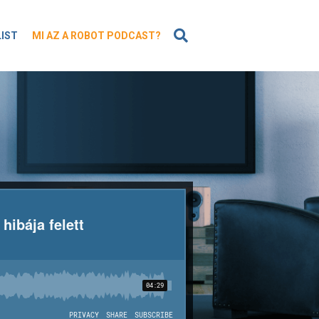
KERESÉS
LIST
MI AZ A ROBOT PODCAST?