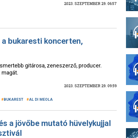
2023. SZEPTEMBER 29. 06:57
t a bukaresti koncerten,
gismertebb gitárosa, zeneszerző, producer.
a magát.
2023. SZEPTEMBER 29. 09:59
BUKAREST
AL DI MEOLA
és a jövőbe mutató hüvelykujjal
sztivál