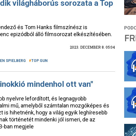
dik világháborús sorozata a Top
rendező és Tom Hanks filmszínész is
enc epizódból álló filmsorozat elkészítésében.
FR
2023. DECEMBER 8. 05:04
EN SPIELBERG
TOP GUN
inokkió mindenhol ott van"
bb nyelvre lefordított, és legnagyobb
dalmi mű, amelyből számtalan mozgóképes és
t is hihetnénk, hogy a világ egyik leghíresebb
ak történetét mindenki jól ismeri, de az
83-ban megjele