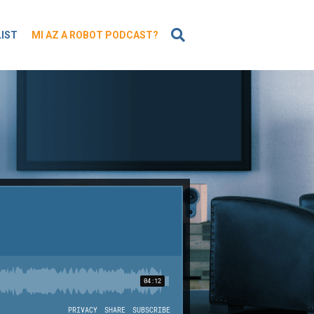
KERESÉS
LIST
MI AZ A ROBOT PODCAST?