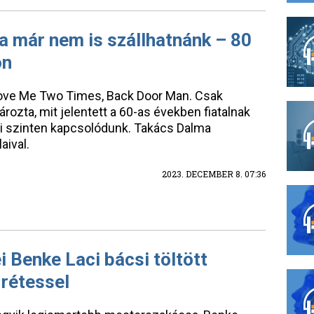
már nem is szállhatnánk – 80
on
 Love Me Two Times, Back Door Man. Csak
rozta, mit jelentett a 60-as években fiatalnak
mi szinten kapcsolódunk. Takács Dalma
aival.
2023. DECEMBER 8. 07:36
 Benke Laci bácsi töltött
 rétessel