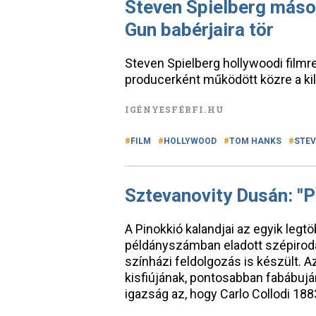
Steven Spielberg máso
Gun babérjaira tör
Steven Spielberg hollywoodi film
producerként működött közre a kil
IGÉNYESFÉRFI.HU
FILM
HOLLYWOOD
TOM HANKS
STEV
Sztevanovity Dusán: "P
A Pinokkió kalandjai az egyik legtö
példányszámban eladott szépiro
színházi feldolgozás is készült. Az
kisfiújának, pontosabban fabábuján
igazság az, hogy Carlo Collodi 18