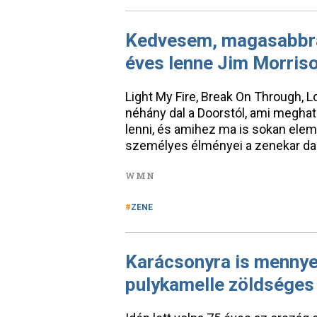
Kedvesem, magasabbra 
éves lenne Jim Morris
Light My Fire, Break On Through,
néhány dal a Doorstól, ami meghatá
lenni, és amihez ma is sokan ele
személyes élményei a zenekar dal
WMN
ZENE
Karácsonyra is mennyei
pulykamelle zöldséges