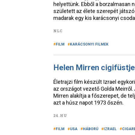
helyettünk. Ebből a borzalmasan 
született az élete szerepét játsz
madarak egy kis karácsonyi csoda
NLC
FILM
KARÁCSONYI FILMEK
Helen Mirren cigifüstje
Életrajzi film készült Izrael egyko
az országot vezető Golda Meirről. 
Mirren alakítja a főszerepet, de 
azt a húsz napot 1973 őszén.
24.HU
FILM
USA
HÁBORÚ
IZRAEL
CIGAR