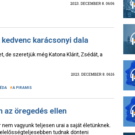
2023. DECEMBER 8. 06:06
 kedvenc karácsonyi dala
yet, de szeretjük még Katona Klárit, Zsédát, a
2023. DECEMBER 8. 06:16
ÉDA
A PIRAMIS
 az öregedés ellen
 nem vagyunk teljesen urai a saját életünknek.
 felelősségteljesebben tudnak dönteni