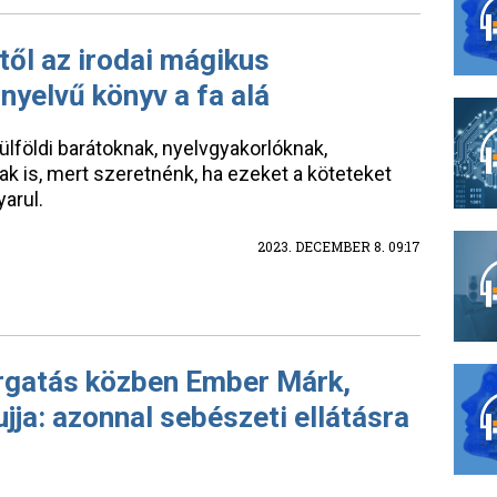
től az irodai mágikus
nyelvű könyv a fa alá
lföldi barátoknak, nyelvgyakorlóknak,
nak is, mert szeretnénk, ha ezeket a köteteket
arul.
2023. DECEMBER 8. 09:17
rgatás közben Ember Márk,
jja: azonnal sebészeti ellátásra