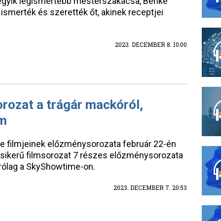
g egyik legismertebb mesterszakácsa, Benke
ismerték és szerették őt, akinek receptjei
2023. DECEMBER 8. 10:00
orozat a trágár mackóról,
um
ne filmjeinek előzménysorozata február 22-én
 sikerű filmsorozat 7 részes előzménysorozata
zárólag a SkyShowtime-on.
2023. DECEMBER 7. 20:53