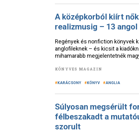
A középkorból kiírt nők
realizmusig – 13 angol 
Regények és nonfiction könyvek kü
anglofileknek – és kicsit a kiadók
mihamarabb megjelentetnék magy
KÖNYVES MAGAZIN
KARÁCSONY
KÖNYV
ANGLIA
Súlyosan megsérült fo
félbeszakadt a mutatóu
szorult