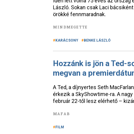
Idén lett volna 75 éves az orszá
László. Sokan csak Laci bácsiként 
örökké fennmaradnak.
MINDMEGETTE
KARÁCSONY
BENKE LÁSZLÓ
Hozzánk is jön a Ted-s
megvan a premierdát
A Ted, a díjnyertes Seth MacFarla
érkezik a SkyShowtime-ra. A nagy
február 22-től lesz elérhető – ki
MAFAB
FILM