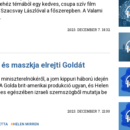
nehéz témából egy kedves, csupa szív film
ó Szacsvay Lászlóval a főszerepben. A Valami
.
2023. DECEMBER 7. 18:32
 és maszkja elrejti Goldát
ri miniszterelnökéről, a jom kippuri háború idején
A Golda brit-amerikai produkció ugyan, és Helen
teljes egészében izraeli szemszögből mutatja be
2023. DECEMBER 7. 21:00
ETTA
HELEN MIRREN