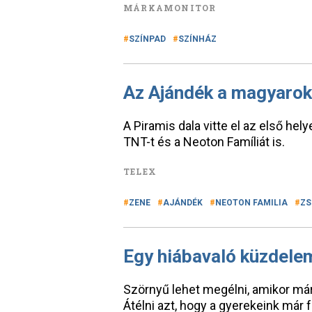
MÁRKAMONITOR
SZÍNPAD
SZÍNHÁZ
Az Ajándék a magyarok
A Piramis dala vitte el az első hel
TNT-t és a Neoton Famíliát is.
TELEX
ZENE
AJÁNDÉK
NEOTON FAMILIA
ZS
Egy hiábavaló küzdelem
Szörnyű lehet megélni, amikor már
Átélni azt, hogy a gyerekeink már