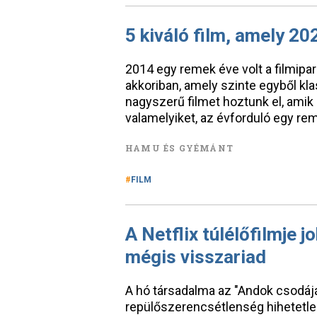
5 kiváló film, amely 2
2014 egy remek éve volt a filmipar
akkoriban, amely szinte egyből klas
nagyszerű filmet hoztunk el, amik 
valamelyiket, az évforduló egy rem
HAMU ÉS GYÉMÁNT
FILM
A Netflix túlélőfilmje j
mégis visszariad
A hó társadalma az "Andok csodájá
repülőszerencsétlenség hihetetle