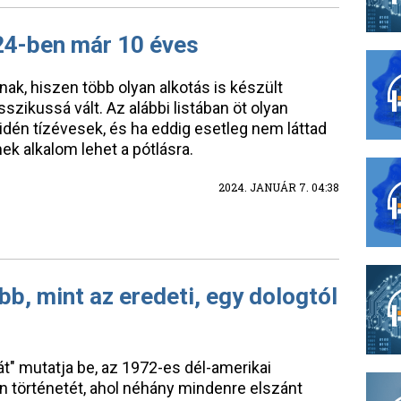
024-ben már 10 éves
nak, hiszen több olyan alkotás is készült
szikussá vált. Az alábbi listában öt olyan
idén tízévesek, és ha eddig esetleg nem láttad
ek alkalom lehet a pótlásra.
2024. JANUÁR 7. 04:38
obb, mint az eredeti, egy dologtól
t" mutatja be, az 1972-es dél-amerikai
n történetét, ahol néhány mindenre elszánt