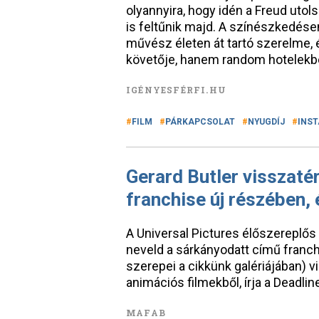
olyannyira, hogy idén a Freud utol
is feltűnik majd. A színészkedése
művész életen át tartó szerelme, 
követője, hanem random hotelek
IGÉNYESFÉRFI.HU
FILM
PÁRKAPCSOLAT
NYUGDÍJ
INS
Gerard Butler visszatér
franchise új részében,
A Universal Pictures élőszereplős
neveld a sárkányodatt című franch
szerepei a cikkünk galériájában) 
animációs filmekből, írja a Deadlin
MAFAB