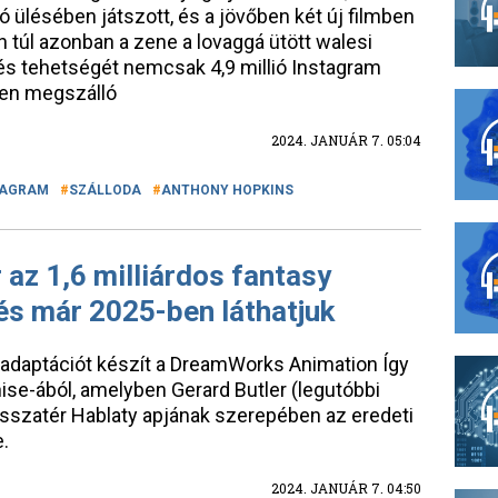
só ülésében játszott, és a jövőben két új filmben
n túl azonban a zene a lovaggá ütött walesi
és tehetségét nemcsak 4,9 millió Instagram
ben megszálló
2024. JANUÁR 7. 05:04
TAGRAM
SZÁLLODA
ANTHONY HOPKINS
 az 1,6 milliárdos fantasy
 és már 2025-ben láthatjuk
 adaptációt készít a DreamWorks Animation Így
ise-ából, amelyben Gerard Butler (legutóbbi
visszatér Hablaty apjának szerepében az eredeti
e.
2024. JANUÁR 7. 04:50