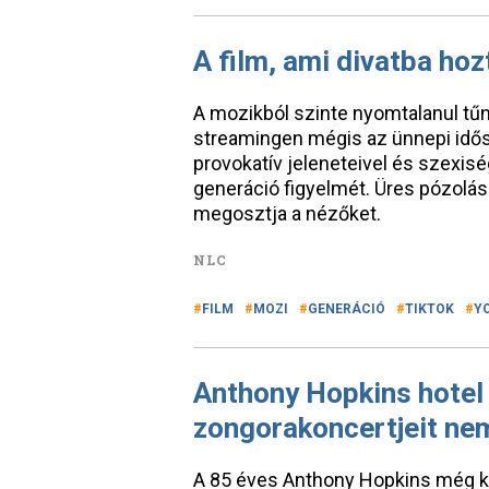
A film, ami divatba ho
A mozikból szinte nyomtalanul tűn
streamingen mégis az ünnepi idősz
provokatív jeleneteivel és szexis
generáció figyelmét. Üres pózolás
megosztja a nézőket.
NLC
FILM
MOZI
GENERÁCIÓ
TIKTOK
Y
Anthony Hopkins hotel
zongorakoncertjeit ne
A 85 éves Anthony Hopkins még ko