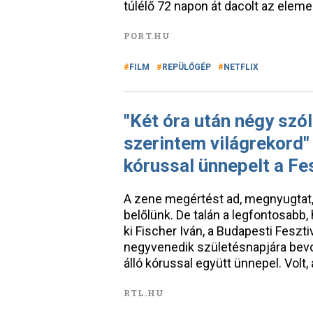
túlélő 72 napon át dacolt az elemek
PORT.HU
FILM
REPÜLŐGÉP
NETFLIX
"Két óra után négy szó
szerintem világrekord"
kórussal ünnepelt a Fe
A zene megértést ad, megnyugtat, 
belőlünk. De talán a legfontosabb,
ki Fischer Iván, a Budapesti Fesz
negyvenedik születésnapjára bevo
álló kórussal együtt ünnepel. Volt, 
RTL.HU