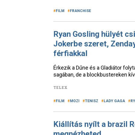
FILM
FRANCHISE
Ryan Gosling hülyét cs
Jokerbe szeret, Zenday
férfiakkal
Érkezik a Dűne és a Gladiátor folyt
sagában, de a blockbustereken kív
TELEX
FILM
MOZI
TENISZ
LADY GAGA
R
Kiállítás nyílt a brazil
megnézheted