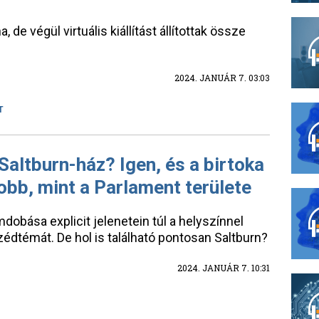
a, de végül virtuális kiállítást állítottak össze
2024. JANUÁR 7. 03:03
T
 Saltburn-ház? Igen, és a birtoka
bb, mint a Parlament területe
dobása explicit jelenetein túl a helyszínnel
édtémát. De hol is található pontosan Saltburn?
2024. JANUÁR 7. 10:31