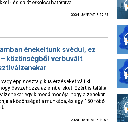
kel - és saját erkölcsi határaival.
2024. JANUÁR 6. 17:25
lamban énekeltünk svédül, ez
 – közönségből verbuvált
sztiválzenekar
vagy épp nosztalgikus érzéseket vált ki
 hogy összehozza az embereket. Ezért is találta
tiválzenekar egyik megálmodója, hogy a zenekar
nja a közönséget a munkába, és egy 150 főből
ak
2024. JANUÁR 6. 19:57