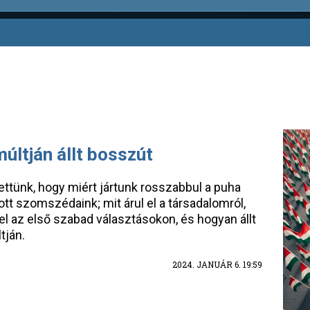
últján állt bosszút
ettünk, hogy miért jártunk rosszabbul a puha
ott szomszédaink; mit árul el a társadalomról,
el az első szabad választásokon, és hogyan állt
tján.
2024. JANUÁR 6. 19:59