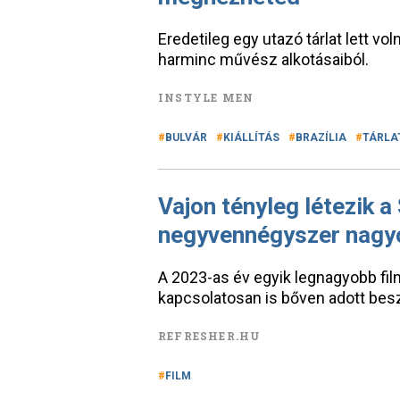
Eredetileg egy utazó tárlat lett voln
harminc művész alkotásaiból.
INSTYLE MEN
BULVÁR
KIÁLLÍTÁS
BRAZÍLIA
TÁRLA
Vajon tényleg létezik a
negyvennégyszer nagyo
A 2023-as év egyik legnagyobb film
kapcsolatosan is bőven adott besz
REFRESHER.HU
FILM