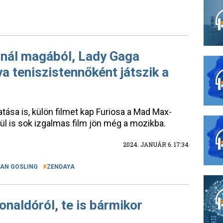
inál magából, Lady Gaga
a teniszistennőként játszik a
atása is, külön filmet kap Furiosa a Mad Max-
ül is sok izgalmas film jön még a mozikba.
2024. JANUÁR 6. 17:34
YAN GOSLING
ZENDAYA
 Ronaldóról, te is bármikor