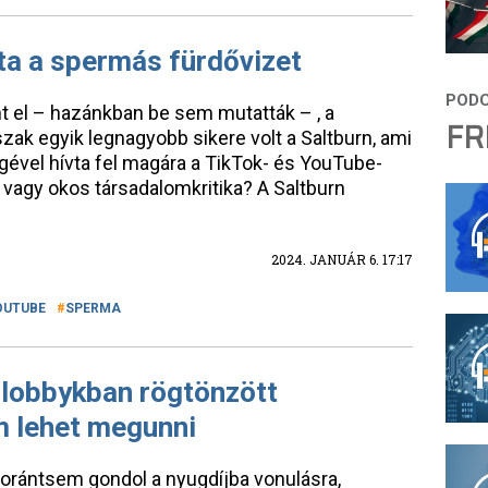
zta a spermás fürdővizet
t el – hazánkban be sem mutatták – , a
FR
ak egyik legnagyobb sikere volt a Saltburn, ami
égével hívta fel magára a TikTok- és YouTube-
 vagy okos társadalomkritika? A Saltburn
2024. JANUÁR 6. 17:17
OUTUBE
SPERMA
 lobbykban rögtönzött
m lehet megunni
rántsem gondol a nyugdíjba vonulásra,