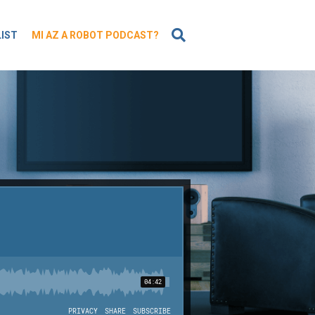
KERESÉS
LIST
MI AZ A ROBOT PODCAST?