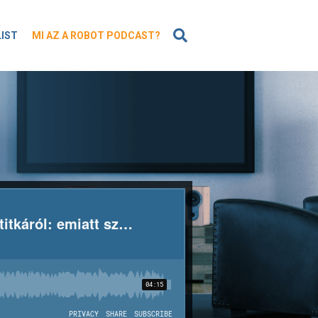
KERESÉS
LIST
MI AZ A ROBOT PODCAST?