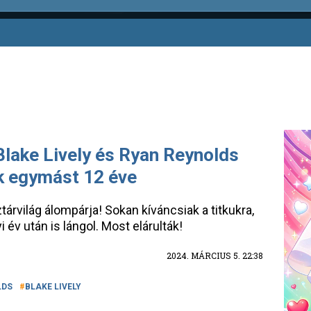
 Blake Lively és Ryan Reynolds
ik egymást 12 éve
tárvilág álompárja! Sokan kíváncsiak a titkukra,
év után is lángol. Most elárulták!
2024. MÁRCIUS 5. 22:38
LDS
BLAKE LIVELY