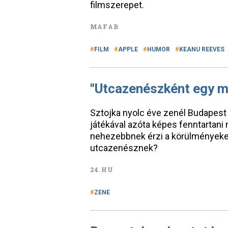
filmszerepet.
MAFAB
FILM
APPLE
HUMOR
KEANU REEVES
"Utcazenészként egy m
Sztojka nyolc éve zenél Budapest 
játékával azóta képes fenntartani 
nehezebbnek érzi a körülményeket
utcazenésznek?
24.HU
ZENE