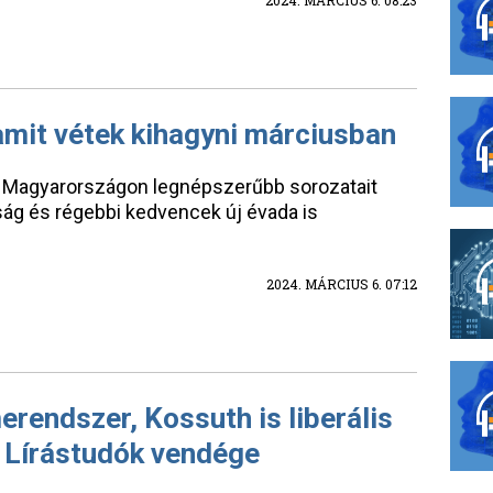
2024. MÁRCIUS 6. 08:23
 amit vétek kihagyni márciusban
leg Magyarországon legnépszerűbb sorozatait
ság és régebbi kedvencek új évada is
2024. MÁRCIUS 6. 07:12
erendszer, Kossuth is liberális
a Lírástudók vendége