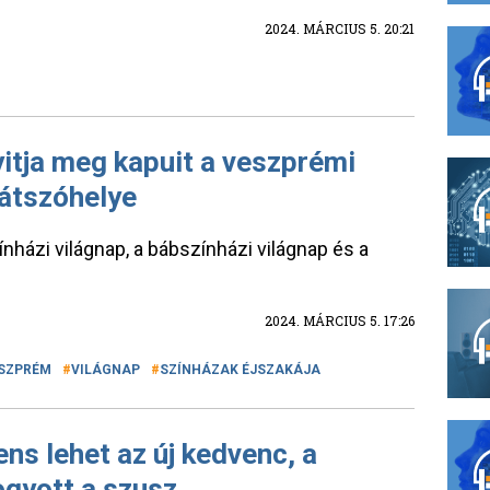
2024. MÁRCIUS 5. 20:21
yitja meg kapuit a veszprémi
játszóhelye
nházi világnap, a bábszínházi világnap és a
2024. MÁRCIUS 5. 17:26
SZPRÉM
VILÁGNAP
SZÍNHÁZAK ÉJSZAKÁJA
ns lehet az új kedvenc, a
ogyott a szusz