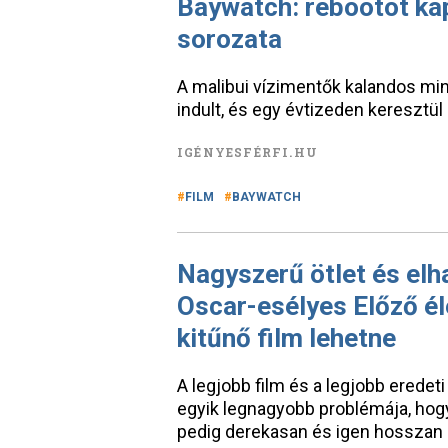
Baywatch: rebootot ka
sorozata
A malibui vízimentők kalandos mi
indult, és egy évtizeden keresztü
IGÉNYESFÉRFI.HU
FILM
BAYWATCH
Nagyszerű ötlet és elh
Oscar-esélyes Előző él
kitűnő film lehetne
A legjobb film és a legjobb eredeti
egyik legnagyobb problémája, hogy
pedig derekasan és igen hosszan 