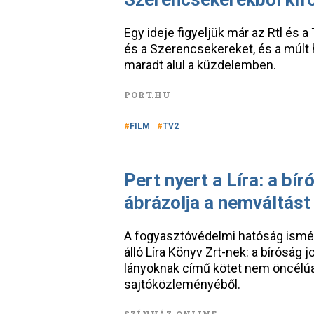
Egy ideje figyeljük már az Rtl és
és a Szerencsekereket, és a múlt h
maradt alul a küzdelemben.
PORT.HU
FILM
TV2
Pert nyert a Líra: a bí
ábrázolja a nemváltást
A fogyasztóvédelmi hatóság ismét 
álló Líra Könyv Zrt-nek: a bíróság 
lányoknak című kötet nem öncélúan
sajtóközleményéből.