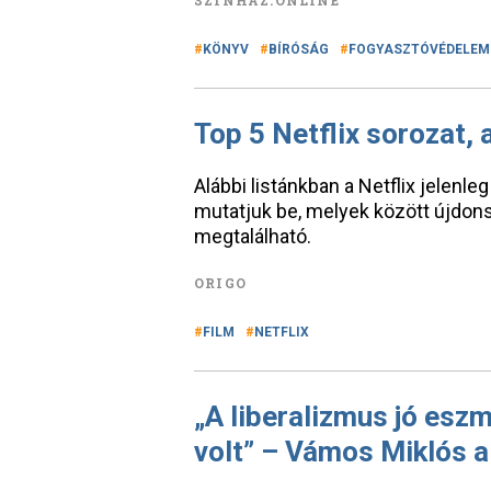
SZÍNHÁZ.ONLINE
KÖNYV
BÍRÓSÁG
FOGYASZTÓVÉDELEM
Top 5 Netflix sorozat,
Alábbi listánkban a Netflix jelen
mutatjuk be, melyek között újdon
megtalálható.
ORIGO
FILM
NETFLIX
„A liberalizmus jó eszm
volt” – Vámos Miklós 