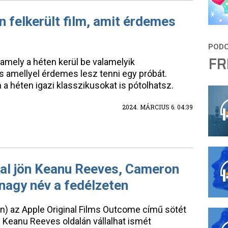
n felkerült film, amit érdemes
FR
 amely a héten kerül be valamelyik
és amellyel érdemes lesz tenni egy próbát.
a héten igazi klasszikusokat is pótolhatsz.
2024. MÁRCIUS 6. 04:39
kal jön Keanu Reeves, Cameron
 nagy név a fedélzeten
n) az Apple Original Films Outcome című sötét
 Keanu Reeves oldalán vállalhat ismét