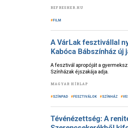
REFRESHER.HU
FILM
A VárLak fesztivállal n
Kabóca Bábszínház új 
A fesztivál apropóját a gyermekszí
Színházak éjszakája adja.
MAGYAR HÍRLAP
SZÍNPAD
FESZTIVÁLOK
SZÍNHÁZ
VE
Tévénézettség: A renite
Szerencsekerékből kif