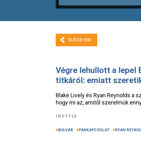
Végre lehullott a lepel
titkáról: emiatt szeret
Blake Lively és Ryan Reynolds a sz
hogy mi az, amitől szerelmük ennyi 
INSTYLE
BULVÁR
PÁRKAPCSOLAT
RYAN REYNO