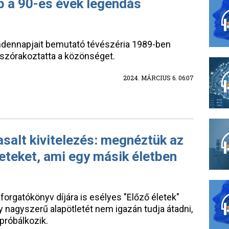
p a 90-es évek legendás
ndennapjait bemutató tévészéria 1989-ben
l szórakoztatta a közönséget.
2024. MÁRCIUS 6. 06:07
asalt kivitelezés: megnéztük az
eteket, ami egy másik életben
 forgatókönyv díjára is esélyes "Előző életek"
 nagyszerű alapötletét nem igazán tudja átadni,
próbálkozik.