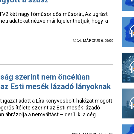
 a TV2 két nagy főműsoridős műsorát, Az ugrást
eti adatokat nézve már kijelenthetjük, hogy ki
2024. MÁRCIUS 6. 06:00
róság szerint nem öncélúan
 az Esti mesék lázadó lányoknak
igazat adott a Líra könyvesbolt-hálózat mögött
jogerős ítélete szerint az Esti mesék lázadó
 ábrázolja a nemváltást – derül ki a cég