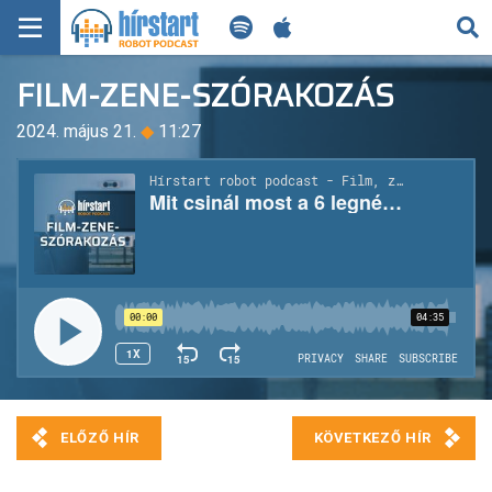
KERESÉS
FILM-ZENE-SZÓRAKOZÁS
KEZDŐLAP
2024. május 21.
◆
11:27
FRISS HÍREK
TECH HÍREK
FILM-ZENE-SZÓRAKOZÁS
PLAYLIST
MI AZ A ROBOT PODCAST?