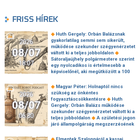
FRISS HÍREK
◆
Huth Gergely: Orbán Balázsnak
gyakorlatilag semmi sem sikerült,
2026
működése szekunder szégyenérzetet
08/07
◆
váltott ki a teljes jobboldalon
Sátoraljaújhely polgármestere szerint
18:07
egy nyolcadikos is értelmesebb a
képviselőnél, aki megütközött a 100
◆
milliós parkolón
Az amerikai
hírszerzés szerint Putyin pár éven
◆
Magyar Péter: Holnaptól nincs
belül megtámadhat egy NATO-
szükség az önkéntes
2026
◆
tagállamot
Vitézy Dávid
◆
fogyasztáscsökkentésre
Huth
08/07
elmagyarázta, miért Mészárosék
Gergely: Orbán Balázs működése
cége nyerte a közbeszerzést
szekunder szégyenérzetet váltott ki a
06:30
◆
sínhegesztésre
Nagy cégek
◆
teljes jobboldalon
A születési jogon
segítségét kéri Szolnok
járó állampolgárság megszerzésének
polgármestere a 400 kirúgott
korlátozásáról írt alá rendeletet
◆
kerékpárgyári munkás miatt
Nagy a
◆
Donald Trump
„Kevésen múlt a
◆
Elmentek Szalonnáról a kassai