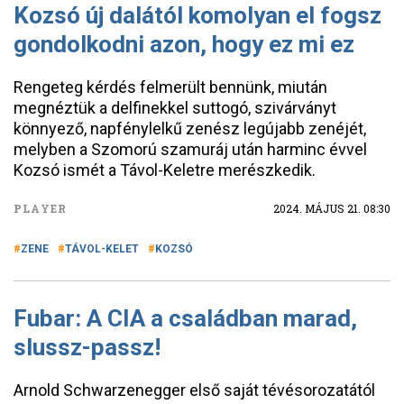
Kozsó új dalától komolyan el fogsz
gondolkodni azon, hogy ez mi ez
Rengeteg kérdés felmerült bennünk, miután
megnéztük a delfinekkel suttogó, szivárványt
könnyező, napfénylelkű zenész legújabb zenéjét,
melyben a Szomorú szamuráj után harminc évvel
Kozsó ismét a Távol-Keletre merészkedik.
PLAYER
2024. MÁJUS 21. 08:30
ZENE
TÁVOL-KELET
KOZSÓ
Fubar: A CIA a családban marad,
slussz-passz!
Arnold Schwarzenegger első saját tévésorozatától