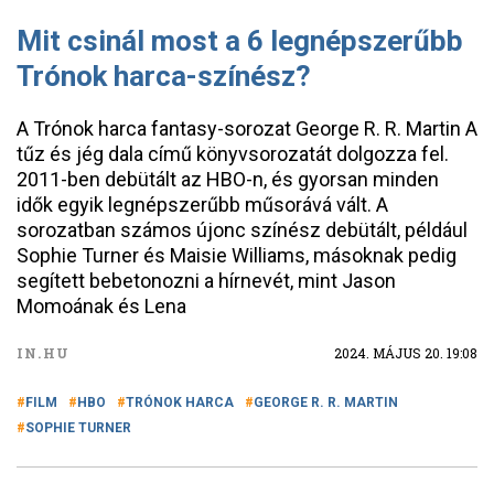
Mit csinál most a 6 legnépszerűbb
Trónok harca-színész?
A Trónok harca fantasy-sorozat George R. R. Martin A
tűz és jég dala című könyvsorozatát dolgozza fel.
2011-ben debütált az HBO-n, és gyorsan minden
idők egyik legnépszerűbb műsorává vált. A
sorozatban számos újonc színész debütált, például
Sophie Turner és Maisie Williams, másoknak pedig
segített bebetonozni a hírnevét, mint Jason
Momoának és Lena
IN.HU
2024. MÁJUS 20. 19:08
FILM
HBO
TRÓNOK HARCA
GEORGE R. R. MARTIN
SOPHIE TURNER