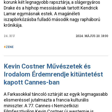
korunk két legnagyobb rapsztárja, a slágergyáros
Drake és a hiphop messiásának tartott Kendrick
Lamar egymásnak estek. A magánéleti
iszapbirkózásba fulladó második nagy rapháború
krónikája.
24.HU
2024. MÁJUS 20. 18:00
ZENE
Kevin Costner Művészetek és
Irodalom Érdemrendje kitüntetést
kapott Cannes-ban
A Farkasokkal táncoló sztárját az egyik legmagasabb
elismeréssel jutalmazta a francia kulturális
miniszter. A 77. Cannes-i Nemzetközi
Filmfesztiválon Kevin Costner új westernje is