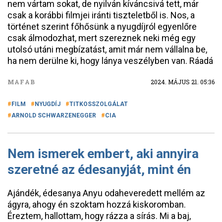
nem vártam sokat, de nyilván kíváncsivá tett, már
csak a korábbi filmjei iránti tiszteletből is. Nos, a
történet szerint főhősünk a nyugdíjról egyenlőre
csak álmodozhat, mert szereznek neki még egy
utolsó utáni megbízatást, amit már nem vállalna be,
ha nem derülne ki, hogy lánya veszélyben van. Ráadá
MAFAB
2024. MÁJUS 21. 05:36
FILM
NYUGDÍJ
TITKOSSZOLGÁLAT
ARNOLD SCHWARZENEGGER
CIA
Nem ismerek embert, aki annyira
szeretné az édesanyját, mint én
Ajándék, édesanya Anyu odaheveredett mellém az
ágyra, ahogy én szoktam hozzá kiskoromban.
Éreztem, hallottam, hogy rázza a sírás. Mi a baj,