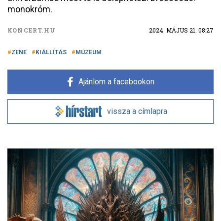
monokróm.
KONCERT.HU
2024. MÁJUS 21. 08:27
ZENE
KIÁLLÍTÁS
MÚZEUM
Ajánlom a facebookon
vissza a címlapra