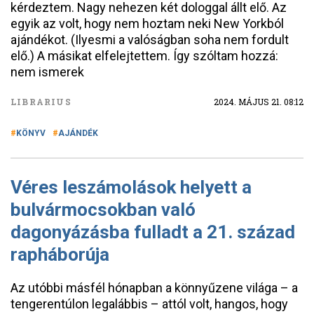
kérdeztem. Nagy nehezen két dologgal állt elő. Az
egyik az volt, hogy nem hoztam neki New Yorkból
ajándékot. (Ilyesmi a valóságban soha nem fordult
elő.) A másikat elfelejtettem. Így szóltam hozzá:
nem ismerek
LIBRARIUS
2024. MÁJUS 21. 08:12
KÖNYV
AJÁNDÉK
Véres leszámolások helyett a
bulvármocsokban való
dagonyázásba fulladt a 21. század
rapháborúja
Az utóbbi másfél hónapban a könnyűzene világa – a
tengerentúlon legalábbis – attól volt, hangos, hogy