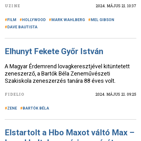
UZINE
2024. MÁJUS 21. 10:37
FILM
HOLLYWOOD
MARK WAHLBERG
MEL GIBSON
DAVE BAUTISTA
Elhunyt Fekete Győr István
A Magyar Érdemrend lovagkeresztjével kitüntetett
zeneszerző, a Bartók Béla Zeneművészeti
Szakiskola zeneszerzés tanára 88 éves volt.
FIDELIO
2024. MÁJUS 21. 09:25
ZENE
BARTÓK BÉLA
Elstartolt a Hbo Maxot váltó Max –