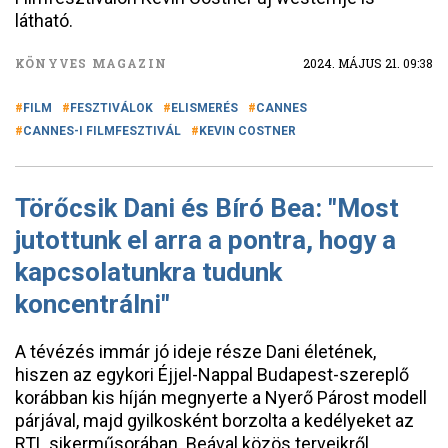
látható.
KÖNYVES MAGAZIN
2024. MÁJUS 21. 09:38
FILM
FESZTIVÁLOK
ELISMERÉS
CANNES
CANNES-I FILMFESZTIVÁL
KEVIN COSTNER
Törőcsik Dani és Bíró Bea: "Most
jutottunk el arra a pontra, hogy a
kapcsolatunkra tudunk
koncentrálni"
A tévézés immár jó ideje része Dani életének,
hiszen az egykori Éjjel-Nappal Budapest-szereplő
korábban kis híján megnyerte a Nyerő Párost modell
párjával, majd gyilkosként borzolta a kedélyeket az
RTL sikerműsorában. Beával közös terveikről