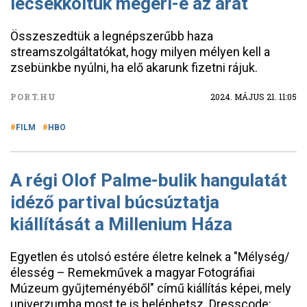
lecsekkoltuk megéri-e az árát
Összeszedtük a legnépszerűbb haza
streamszolgáltatókat, hogy milyen mélyen kell a
zsebünkbe nyúlni, ha elő akarunk fizetni rájuk.
PORT.HU
2024. MÁJUS 21. 11:05
FILM
HBO
A régi Olof Palme-bulik hangulatát
idéző partival búcsúztatja
kiállítását a Millenium Háza
Egyetlen és utolsó estére életre kelnek a "Mélység/
élesség – Remekművek a magyar Fotográfiai
Múzeum gyűjteményéből" című kiállítás képei, mely
univerzumba most te is beléphetsz. Dresscode: