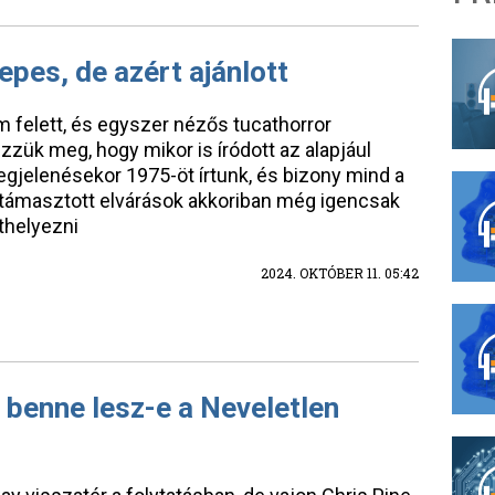
pes, de azért ajánlott
lm felett, és egyszer nézős tucathorror
zük meg, hogy mikor is íródott az alapjául
egjelenésekor 1975-öt írtunk, és bizony mind a
lé támasztott elvárások akkoriban még igencsak
thelyezni
2024. OKTÓBER 11. 05:42
, benne lesz-e a Neveletlen