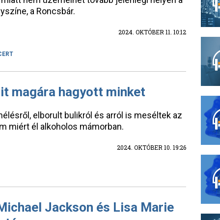
lyszíne, a Roncsbár.
2024. OKTÓBER 11. 10:12
CERT
elit magára hagyott minket
lésről, elborult bulikról és arról is meséltek az
om miért él alkoholos mámorban.
2024. OKTÓBER 10. 19:26
Michael Jackson és Lisa Marie