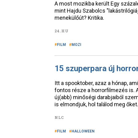
A most mozikba került Egy százalé
mint Hajdu Szabolcs "lakástrilógiáj
menekülőút? Kritika.
24.HU
FILM
MOZI
15 szuperpara új horro
Itt a spooktober, azaz a hónap, a
fontos része a horrorfilmezés is.
új(abb) minőségi darabjaiból szem
is elmondjuk, hol találod meg őket
NLC
FILM
HALLOWEEN