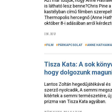
Azt már tudjuk, hogy Anne Hathawa
is látható lesz benne?Chris Pine 
kastélyban című filmben szerepelt
Thermopolis hercegnő (Anne Hath
október 8-i adásában arról kérdezt
IN.HU
FILM
PÁRKAPCSOLAT
ANNE HATHAWA
Tisza Kata: A sok könyv
hogy dolgozunk magun
Lantos Zoltán hegedűjátékával és 
szerző nyolcadik, A semmi megszel
kitértek a semmi természetére, új 
prizma van Tisza Kata agyában.