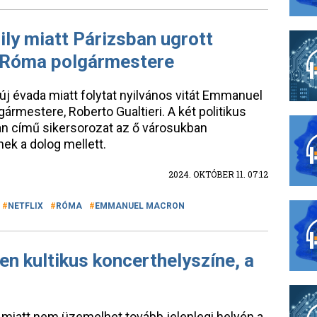
ly miatt Párizsban ugrott
 Róma polgármestere
 új évada miatt folytat nyilvános vitát Emmanuel
rmestere, Roberto Gualtieri. A két politikus
an című sikersorozat az ő városukban
nek a dolog mellett.
2024. OKTÓBER 11. 07:12
NETFLIX
RÓMA
EMMANUEL MACRON
en kultikus koncerthelyszíne, a
 miatt nem üzemelhet tovább jelenlegi helyén a