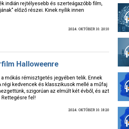
k indián rejtélyesebb és szerteágazóbb film,
ának" előző részei. Kinek nyílik innen
2024. OKTÓBER 10. 20:10
rfilm Halloweenre
mi a mókás rémisztgetés jegyében telik. Ennek
 A régi kedvencek és klasszikusok mellé a műfaj
ezgettünk, szigorúan az elmúlt két évből, és azt
. Rettegésre fel!
2024. OKTÓBER 10. 18:20