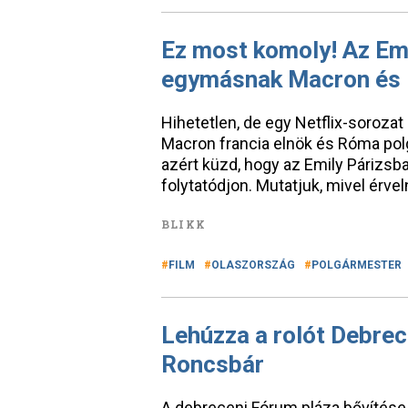
Ez most komoly! Az Emi
egymásnak Macron és
Hihetetlen, de egy Netflix-sorozat
Macron francia elnök és Róma polgá
azért küzd, hogy az Emily Párizsb
folytatódjon. Mutatjuk, mivel érvel
BLIKK
FILM
OLASZORSZÁG
POLGÁRMESTER
Lehúzza a rolót Debrec
Roncsbár
A debreceni Fórum pláza bővítése