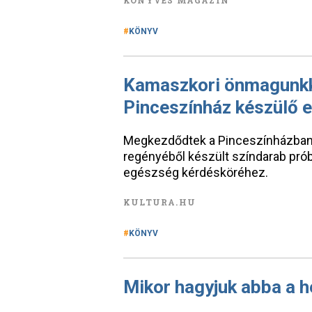
KÖNYVES MAGAZIN
KÖNYV
Kamaszkori önmagunkk
Pinceszínház készülő 
Megkezdődtek a Pinceszínházban
regényéből készült színdarab prób
egészség kérdésköréhez.
KULTURA.HU
KÖNYV
Mikor hagyjuk abba a 