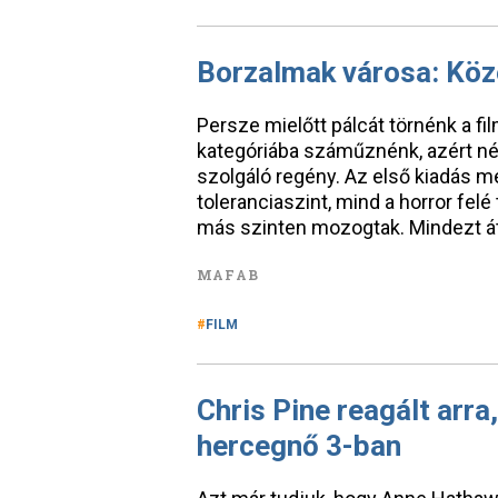
Borzalmak városa: Köze
Persze mielőtt pálcát törnénk a fi
kategóriába száműznénk, azért néz
szolgáló regény. Az első kiadás m
toleranciaszint, mind a horror fe
más szinten mozogtak. Mindezt á
MAFAB
FILM
Chris Pine reagált arra
hercegnő 3-ban