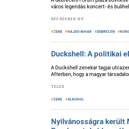
város legendás koncert- és bulihe
REFRESHER.HU
ZENE
HAJDÚ-BIHAR
DEBRECEN
KON
Duckshell: A politikai 
A Duckshell zenekar tagjai utcazené
Afterben, hogy a magyar társadal
TELEX
ZENE
ALKOHOL
Nyilvánosságra került 