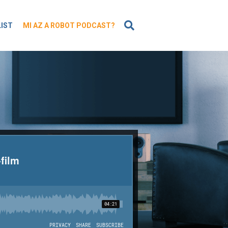
KERESÉS
LIST
MI AZ A ROBOT PODCAST?