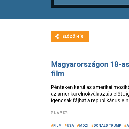
Magyarországon 18-as 
film
Pénteken kerül az amerikai mozikb
az amerikai elnökválasztás előtt, 
igencsak fájhat a republikánus elnö
PLAYER
FILM
USA
MOZI
DONALD TRUMP
A