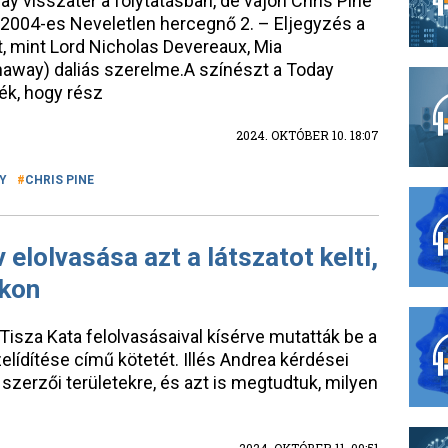
y visszatér a folytatásban, de vajon Chris Pine
a 2004-es Neveletlen hercegnő 2. – Eljegyzés a
, mint Lord Nicholas Devereaux, Mia
away) daliás szerelme.A színészt a Today
ék, hogy rész
2024. OKTÓBER 10. 18:07
Y
CHRIS PINE
 elolvasása azt a látszatot kelti,
kon
Tisza Kata felolvasásaival kísérve mutatták be a
ídítése című kötetét. Illés Andrea kérdései
szerzői területekre, és azt is megtudtuk, milyen