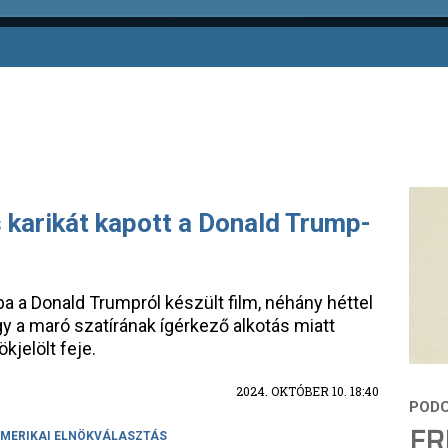
karikát kapott a Donald Trump-
a a Donald Trumpról készült film, néhány héttel
így a maró szatírának ígérkező alkotás miatt
kjelölt feje.
2024. OKTÓBER 10. 18:40
FR
MERIKAI ELNÖKVÁLASZTÁS