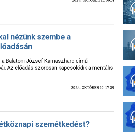
2024. OKTÓBER 11. 09:51
al nézünk szembe a
előadásán
 a Balatoni József Kamaszharc című
ái. Az előadás szorosan kapcsolódik a mentális
2024. OKTÓBER 10. 17:39
hétköznapi szemétkedést?