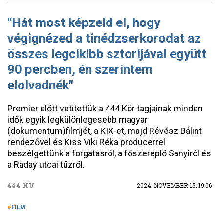
"Hát most képzeld el, hogy
végignézed a tinédzserkorodat az
összes legcikibb sztorijával együtt
90 percben, én szerintem
elolvadnék"
Premier előtt vetítettük a 444 Kör tagjainak minden
idők egyik legkülönlegesebb magyar
(dokumentum)filmjét, a KIX-et, majd Révész Bálint
rendezővel és Kiss Viki Réka producerrel
beszélgettünk a forgatásról, a főszereplő Sanyiról és
a Ráday utcai tűzről.
444.HU
2024. NOVEMBER 15. 19:06
FILM