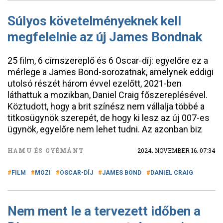
Súlyos követelményeknek kell
megfelelnie az új James Bondnak
25 film, 6 címszereplő és 6 Oscar-díj: egyelőre ez a
mérlege a James Bond-sorozatnak, amelynek eddigi
utolsó részét három évvel ezelőtt, 2021-ben
láthattuk a mozikban, Daniel Craig főszereplésével.
Köztudott, hogy a brit színész nem vállalja többé a
titkosügynök szerepét, de hogy ki lesz az új 007-es
ügynök, egyelőre nem lehet tudni. Az azonban biz
HAMU ÉS GYÉMÁNT
2024. NOVEMBER 16. 07:34
FILM
MOZI
OSCAR-DÍJ
JAMES BOND
DANIEL CRAIG
Nem ment le a tervezett időben a