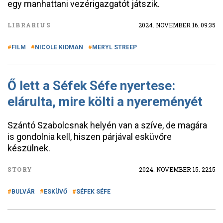
egy manhattani vezérigazgatót játszik.
LIBRARIUS
2024. NOVEMBER 16. 09:35
FILM
NICOLE KIDMAN
MERYL STREEP
Ő lett a Séfek Séfe nyertese:
elárulta, mire költi a nyereményét
Szántó Szabolcsnak helyén van a szíve, de magára
is gondolnia kell, hiszen párjával esküvőre
készülnek.
STORY
2024. NOVEMBER 15. 22:15
BULVÁR
ESKÜVŐ
SÉFEK SÉFE