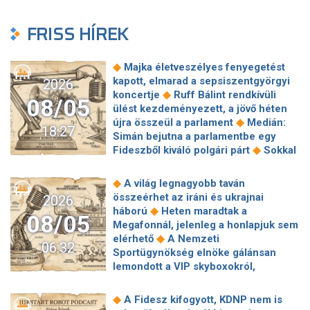
FRISS HÍREK
◆
Majka életveszélyes fenyegetést
kapott, elmarad a sepsiszentgyörgyi
2026
◆
koncertje
Ruff Bálint rendkívüli
08/05
ülést kezdeményezett, a jövő héten
◆
újra összeül a parlament
Medián:
18:27
Simán bejutna a parlamentbe egy
◆
Fideszből kiváló polgári párt
Sokkal
◆
olcsóbb lesz végre a tankolás
Vitézy: 42 új, 120 méteres
◆
A világ legnagyobb taván
motorvonatot vesznek, teljesen
összeérhet az iráni és ukrajnai
2026
megújul a szentendrei, a csepeli és a
◆
háború
Heten maradtak a
08/05
◆
ráckevei HÉV járműparkja
Egy
Megafonnál, jelenleg a honlapjuk sem
hajszálon múlt Paks, de a jövőben jó
◆
elérhető
A Nemzeti
06:32
◆
lenne nem kísérteni a sorsot
Sportügynökség elnöke gálánsan
Megszólalt a kormányhivatal a
lemondott a VIP skyboxokról,
◆
Robinson Tours-ügyről
Baka
◆
milliárdos veszteség lett a vége
Az
András is köztársasági elnökjelölt,
alig ismert sziget csodás stranddal,
◆
A Fidesz kifogyott, KDNP nem is
◆
Magyar Péterrel egyeztetett
◆
turisták nélkül
Európa határozottan