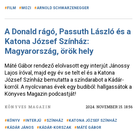
FILM
MOZI
ARNOLD SCHWARZENEGGER
A Donald rágó, Passuth László és a
Katona József Színház:
Magyarország, örök hely
Máté Gábor rendező elolvasott egy interjút Jánossy
Lajos íróval, majd egy év se telt el és a Katona
József Színház bemutatta a színdarabot a Kádár-
korról. A nyolcvanas évek egy budiból: hallgassátok a
Könyves Magazin podcastját!
KÖNYVES MAGAZIN
2024. NOVEMBER 15. 18:56
KÖNYV
INTERJÚ
SZÍNHÁZ
KATONA JÓZSEF SZÍNHÁZ
KÁDÁR JÁNOS
KÁDÁR-KORSZAK
MÁTÉ GÁBOR