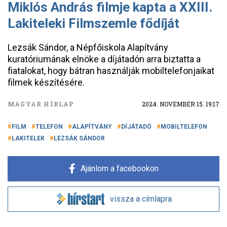
Miklós András filmje kapta a XXIII.
Lakiteleki Filmszemle fődíját
Lezsák Sándor, a Népfőiskola Alapítvány
kuratóriumának elnöke a díjátadón arra biztatta a
fiatalokat, hogy bátran használják mobiltelefonjaikat
filmek készítésére.
MAGYAR HÍRLAP
2024. NOVEMBER 15. 19:17
FILM
TELEFON
ALAPÍTVÁNY
DÍJÁTADÓ
MOBILTELEFON
LAKITELEK
LEZSÁK SÁNDOR
Ajánlom a facebookon
vissza a címlapra