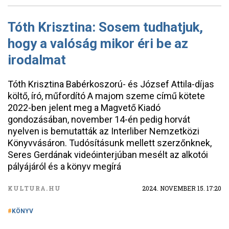
Tóth Krisztina: Sosem tudhatjuk,
hogy a valóság mikor éri be az
irodalmat
Tóth Krisztina Babérkoszorú- és József Attila-díjas
költő, író, műfordító A majom szeme című kötete
2022-ben jelent meg a Magvető Kiadó
gondozásában, november 14-én pedig horvát
nyelven is bemutatták az Interliber Nemzetközi
Könyvvásáron. Tudósításunk mellett szerzőnknek,
Seres Gerdának videóinterjúban mesélt az alkotói
pályájáról és a könyv megírá
KULTURA.HU
2024. NOVEMBER 15. 17:20
KÖNYV