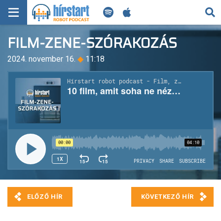
KERESÉS
FILM-ZENE-SZÓRAKOZÁS
KEZDŐLAP
2024. november 16.
◆
11:18
FRISS HÍREK
TECH HÍREK
FILM-ZENE-SZÓRAKOZÁS
PLAYLIST
MI AZ A ROBOT PODCAST?