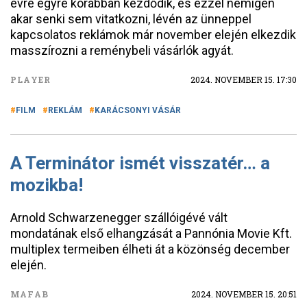
évre egyre korábban kezdődik, és ezzel nemigen
akar senki sem vitatkozni, lévén az ünneppel
kapcsolatos reklámok már november elején elkezdik
masszírozni a reménybeli vásárlók agyát.
PLAYER
2024. NOVEMBER 15. 17:30
FILM
REKLÁM
KARÁCSONYI VÁSÁR
A Terminátor ismét visszatér… a
mozikba!
Arnold Schwarzenegger szállóigévé vált
mondatának első elhangzását a Pannónia Movie Kft.
multiplex termeiben élheti át a közönség december
elején.
MAFAB
2024. NOVEMBER 15. 20:51