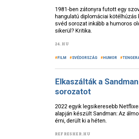
1981-ben zátonyra futott egy szovj
hangulatú diplomáciai kötélhúzás 
svéd sorozat inkább a humoros old
sikerül? Kritika.
24.HU
FILM
SVÉDORSZÁG
HUMOR
TENGER
Elkaszálták a Sandman:
sorozatot
2022 egyik legsikeresebb Netflixe
alapján készült Sandman: Az álmok
érni, derült ki a héten.
REFRESHER.HU