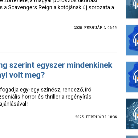
dettörténete, a magyar poroszos oktatási
s a Scavengers Reign alkotójának új sorozata a
2025. FEBRUÁR 2. 06:49
ing szerint egyszer mindenkinek
nyi volt meg?
ogadja egy-egy színész, rendező, író
eniális horror és thriller a regényírás
jánlásával!
2025. FEBRUÁR 1. 18:36