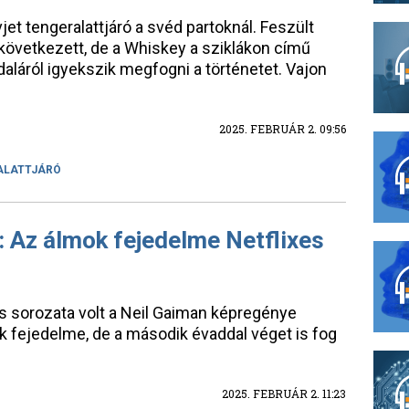
et tengeralattjáró a svéd partoknál. Feszült
következett, de a Whiskey a sziklákon című
aláról igyekszik megfogni a történetet. Vajon
2025. FEBRUÁR 2. 09:56
ALATTJÁRÓ
 Az álmok fejedelme Netflixes
s sorozata volt a Neil Gaiman képregénye
 fejedelme, de a második évaddal véget is fog
2025. FEBRUÁR 2. 11:23