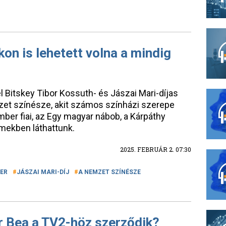
on is lehetett volna a mindig
el Bitskey Tibor Kossuth- és Jászai Mari-díjas
et színésze, akit számos színházi szerepe
mber fiai, az Egy magyar nábob, a Kárpáthy
ilmekben láthattunk.
2025. FEBRUÁR 2. 07:30
ER
JÁSZAI MARI-DÍJ
A NEMZET SZÍNÉSZE
r Bea a TV2-höz szerződik?