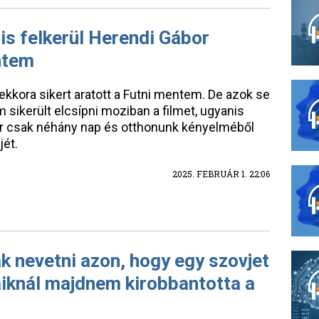
is felkerül Herendi Gábor
entem
kkora sikert aratott a Futni mentem. De azok se
ikerült elcsípni moziban a filmet, ugyanis
Már csak néhány nap és otthonunk kényelméből
jét.
2025. FEBRUÁR 1. 22:06
 nevetni azon, hogy egy szovjet
jaiknál majdnem kirobbantotta a