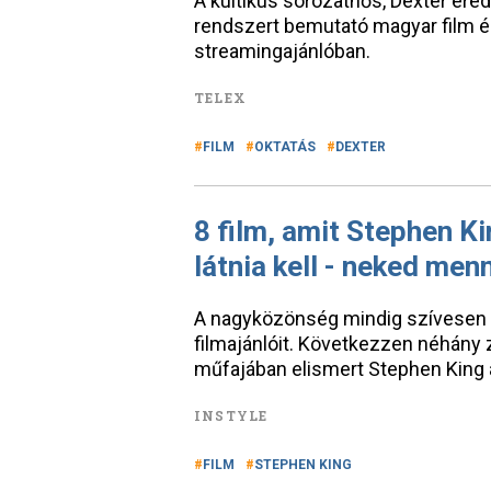
A kultikus sorozathős, Dexter ere
rendszert bemutató magyar film é
streamingajánlóban.
TELEX
FILM
OKTATÁS
DEXTER
8 film, amit Stephen K
látnia kell - neked men
A nagyközönség mindig szívesen f
filmajánlóit. Következzen néhány zs
műfajában elismert Stephen King a
INSTYLE
FILM
STEPHEN KING