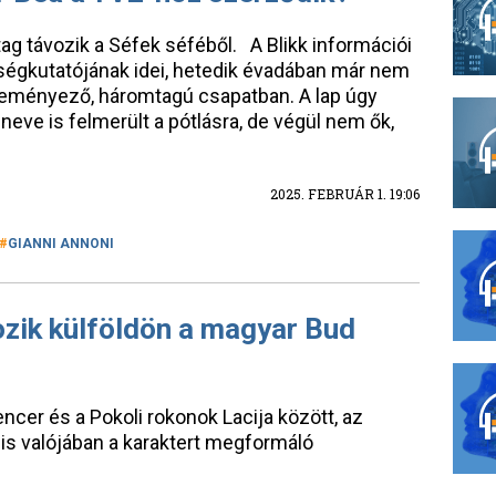
ag távozik a Séfek séféből. A Blikk információi
tségkutatójának idei, hetedik évadában már nem
véleményező, háromtagú csapatban. A lap úgy
neve is felmerült a pótlásra, de végül nem ők,
2025. FEBRUÁR 1. 19:06
GIANNI ANNONI
ozik külföldön a magyar Bud
ncer és a Pokoli rokonok Lacija között, az
 is valójában a karaktert megformáló