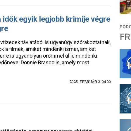
idők egyik legjobb krimije végre
gre
FR
vtizedek távlatából is ugyanúgy szórakoztatnak,
ok a filmek, amiket mindenki ismer, amiket
erre is ugyanolyan örömmel ül le mindenki
Fedőneve: Donnie Brasco is, amely most
2025. FEBRUÁR 2. 04:00