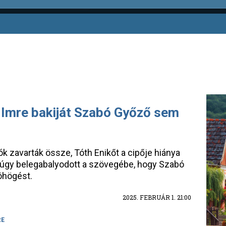
a Imre bakiját Szabó Győző sem
 zavarták össze, Tóth Enikőt a cipője hiánya
 úgy belegabalyodott a szövegébe, hogy Szabó
röhögést.
2025. FEBRUÁR 1. 21:00
RE