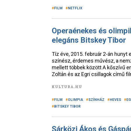
FILM
NETFLIX
Operaénekes és olimpik
elegáns Bitskey Tibor
Tíz éve, 2015. február 2-án hunyt 
színész, érdemes művész, a nemz
mellett többek között A kőszívű e
Zoltán és az Egri csillagok című f
KULTURA.HU
FILM
OLIMPIA
SZÍNHÁZ
HEVES
EG
BITSKEY TIBOR
Sárközi Ákos és Gáspá