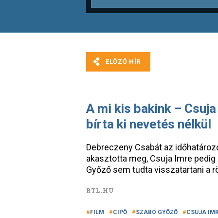
A mi kis bakink – Csuj
bírta ki nevetés nélkül
Debreczeny Csabát az időhatározók
akasztotta meg, Csuja Imre pedig
Győző sem tudta visszatartani a 
RTL.HU
FILM
CIPŐ
SZABÓ GYŐZŐ
CSUJA IM