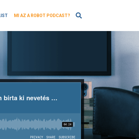
KERESÉS
LIST
MI AZ A ROBOT PODCAST?