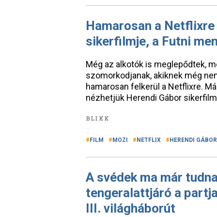
Hamarosan a Netflixre 
sikerfilmje, a Futni m
Még az alkotók is meglepődtek, me
szomorkodjanak, akiknek még nem s
hamarosan felkerül a Netflixre. 
nézhetjük Herendi Gábor sikerfilm
BLIKK
FILM
MOZI
NETFLIX
HERENDI GÁBOR
A svédek ma már tudnak
tengeralattjáró a part
III. világháborút