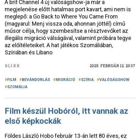
A brit Channel 4 új valóságshow-ja már a
megjelenése előtt hatalmas port kavart, ami nem is
meglepő: a Go Back to Where You Came From
(magyarul: Menj vissza oda, ahonnan jöttél) című
műsor célja, hogy szembesítse a résztvevőket az
illegális migráció válságával, valamint próbára tegye
az előítéleteiket. A hat játékos Szomáliában,
Szíriában és Libano
BLIKK
2025. FEBRUÁR 12. 20:37
FILM
BEVÁNDORLÁS
MIGRÁCIÓ
SZÍRIA
VALÓSÁGSHOW
SZOMÁLIA
Film készül Hobóról, itt vannak az
első képkockák
Földes László Hobo február 13-án lett 80 éves, ez