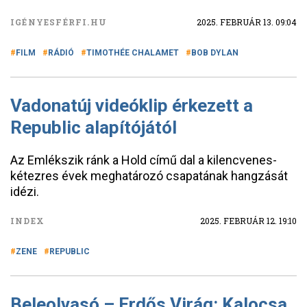
IGÉNYESFÉRFI.HU
2025. FEBRUÁR 13. 09:04
FILM
RÁDIÓ
TIMOTHÉE CHALAMET
BOB DYLAN
Vadonatúj videóklip érkezett a
Republic alapítójától
Az Emlékszik ránk a Hold című dal a kilencvenes-
kétezres évek meghatározó csapatának hangzását
idézi.
INDEX
2025. FEBRUÁR 12. 19:10
ZENE
REPUBLIC
Beleolvasó – Erdős Virág: Kalocsa