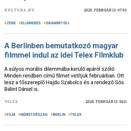
KULTURA.HU
2025. FEBRUÁR 13. 07:03
ZENE
ELISMERÉS
GRAMMY-DÍJ
A Berlinben bemutatkozó magyar
filmmel indul az idei Telex Filmklub
A súlyos morális dilemmába kerülő apáról szóló
Minden rendben című filmet vetítjük februárban. Ott
lesz a főszereplő Hajdu Szabolcs és a rendező Sós
Bálint Dániel is.
TELEX
2025. FEBRUÁR 13. 06:11
FILM
NÉMETORSZÁG
BERLIN
TELEX