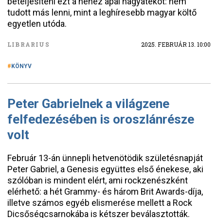
beteljesíteni ezt a nehéz apai hagyatékot: nem
tudott más lenni, mint a leghíresebb magyar költő
egyetlen utóda.
LIBRARIUS
2025. FEBRUÁR 13. 10:00
KÖNYV
Peter Gabrielnek a világzene
felfedezésében is oroszlánrésze
volt
Február 13-án ünnepli hetvenötödik születésnapját
Peter Gabriel, a Genesis együttes első énekese, aki
szólóban is mindent elért, ami rockzenészként
elérhető: a hét Grammy- és három Brit Awards-díja,
illetve számos egyéb elismerése mellett a Rock
Dicsőségcsarnokába is kétszer beválasztották.