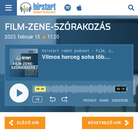
KERESÉS
FILM-ZENE-SZÓRAKOZÁS
KEZDŐLAP
2025. február 13.
◆
11:20
FRISS HÍREK
TECH HÍREK
FILM-ZENE-SZÓRAKOZÁS
PLAYLIST
MI AZ A ROBOT PODCAST?