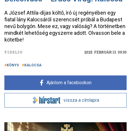
A József Attila-díjas költő, író új regényében egy
fiatal lány Kalocsáról szerencsét próbál a Budapest
nevű bolygón. Mese ez, vagy valóság? A történetben
mindkét lehetőség egyszerre adott. Olvasson bele a
kötetbe!
FIDELIO
2025. FEBRUÁR 13. 09:30
KÖNYV
KALOCSA
Ajánlom a facebookon
vissza a címlapra