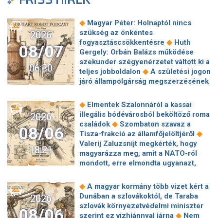
◆
Magyar Péter: Holnaptól nincs
szükség az önkéntes
2026
◆
fogyasztáscsökkentésre
Huth
08/07
Gergely: Orbán Balázs működése
szekunder szégyenérzetet váltott ki a
06:30
◆
teljes jobboldalon
A születési jogon
járó állampolgárság megszerzésének
korlátozásáról írt alá rendeletet
◆
Donald Trump
„Kevésen múlt a
◆
Elmentek Szalonnáról a kassai
katasztrófa” – szintet léphetett az
illegális bódévárosból beköltöző roma
2026
◆
orosz hibrid hadviselés
Bod Péter
◆
családok
Szombaton szavaz a
08/06
Ákos: Vagyonkezelés közérdekből: mi
◆
Tisza-frakció az államfőjelöltjéről
◆
jön a kekvák után?
Térképen, ahogy
Valerij Zaluzsnijt megkérték, hogy
18:21
hajnalban elérte Magyarország
magyarázza meg, amit a NATO-ról
◆
határát a hidegfront
A forintot is
mondott, erre elmondta ugyanazt,
◆
megütheti az aszály
Szombaton
◆
csak még erősebben
800 millióért
szavaz a Tisza-frakció az
kötött szerződéseket a HM cége a
◆
A magyar kormány több vizet kért a
◆
államfőjelöltjéről
Egyre inkább az
Lounge Eventtel, a miniszter
Dunában a szlovákoktól, de Taraba
2026
agglomerációt választják a főváros
◆
feljelentést tett
Orbán Anita
szlovák környezetvédelmi miniszter
helyett, akik százmilliónál többért
08/06
megkérte a szlovák kormányt, hogy
◆
szerint ez vízhiánnyal járna
Nem
◆
vennének lakást
Robbanószereket