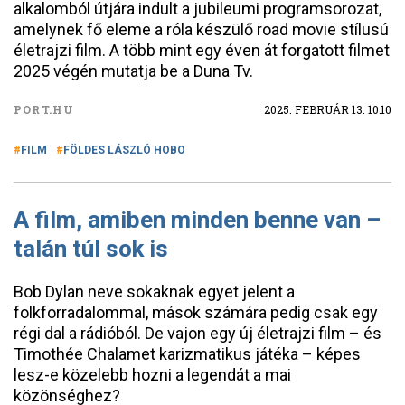
alkalomból útjára indult a jubileumi programsorozat,
amelynek fő eleme a róla készülő road movie stílusú
életrajzi film. A több mint egy éven át forgatott filmet
2025 végén mutatja be a Duna Tv.
PORT.HU
2025. FEBRUÁR 13. 10:10
FILM
FÖLDES LÁSZLÓ HOBO
A film, amiben minden benne van –
talán túl sok is
Bob Dylan neve sokaknak egyet jelent a
folkforradalommal, mások számára pedig csak egy
régi dal a rádióból. De vajon egy új életrajzi film – és
Timothée Chalamet karizmatikus játéka – képes
lesz-e közelebb hozni a legendát a mai
közönséghez?