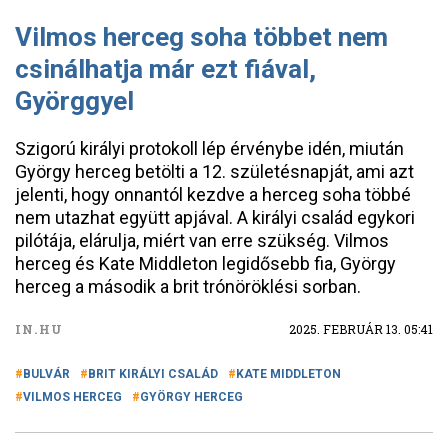
Vilmos herceg soha többet nem
csinálhatja már ezt fiával,
Györggyel
Szigorú királyi protokoll lép érvénybe idén, miután
György herceg betölti a 12. születésnapját, ami azt
jelenti, hogy onnantól kezdve a herceg soha többé
nem utazhat együtt apjával. A királyi család egykori
pilótája, elárulja, miért van erre szükség. Vilmos
herceg és Kate Middleton legidősebb fia, György
herceg a második a brit trónöröklési sorban.
IN.HU
2025. FEBRUÁR 13. 05:41
BULVÁR
BRIT KIRÁLYI CSALÁD
KATE MIDDLETON
VILMOS HERCEG
GYÖRGY HERCEG