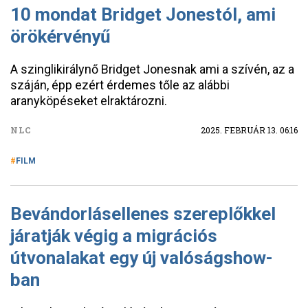
10 mondat Bridget Jonestól, ami
örökérvényű
A szinglikirálynő Bridget Jonesnak ami a szívén, az a
száján, épp ezért érdemes tőle az alábbi
aranyköpéseket elraktározni.
NLC
2025. FEBRUÁR 13. 06:16
FILM
Bevándorlásellenes szereplőkkel
járatják végig a migrációs
útvonalakat egy új valóságshow-
ban